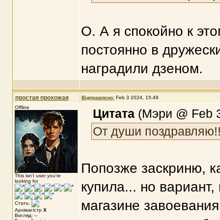
О. А я спокойно к это
постоянно в дружеск
наградили дзеном.
простая прохожая
Відправлено:
Feb 3 2024, 15:49
Offline
Цитата
(Мэри @ Feb 3
От души поздравляю!!
Попозже заскриню, ка
This isn't user you're
looking for
купила... но вариант,
магазине завоевания,
Стать:
Архімагістр
X
Вигляд: --