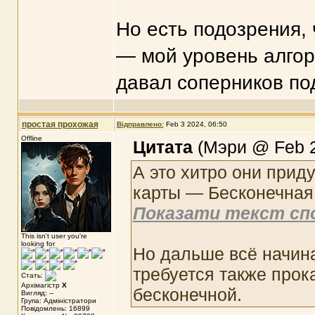
Но есть подозрения, 
— мой уровень алгор
давал соперников по
простая прохожая
Відправлено:
Feb 3 2024, 06:50
Offline
Цитата
(Мэри @ Feb 2
А это хитро они прид
карты — Бесконечная
Показати текст сп
This isn't user you're
looking for
Но дальше всё начин
требуется также прока
Стать:
Архімагістр
X
бесконечной.
Вигляд: --
Група: Адміністратори
Повідомлень: 16899