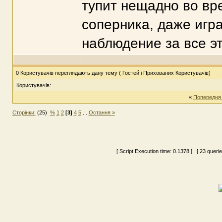
тупит нещадно во вр
соперника, даже игра
наблюдение за все эт
0 Користувачів переглядають дану тему ( Гостей і Прихованих Користувачів)
Користувачів:
«
Попередня
Сторінки:
(25)
%
1
2
[3]
4
5
...
Остання »
[ Script Execution time:
0.1378
] [ 23 queri