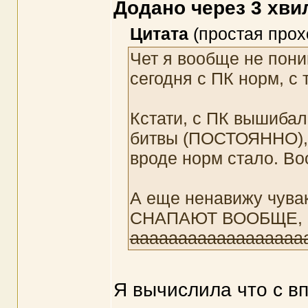
Додано через 3 хви
Цитата
(простая прох
Чет я вообще не пони
сегодня с ПК норм, с
Кстати, с ПК вышибал
битвы (ПОСТОЯННО), 
вроде норм стало. Во
А еще ненавижу чувак
СНАПАЮТ ВООБЩЕ, и
аааааааааааааааааа
Я вычислила что с вп