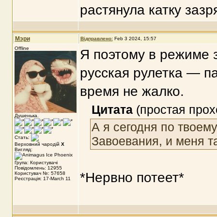
растянула катку зазр
Мэри
Відправлено:
Feb 3 2024, 15:57
Offline
Я поэтому в режиме 
русская рулетка — па
время не жалко.
Цитата
(простая прох
Душенька.
А я сегодня по твоем
Завоевания, и меня т
Стать:
Верховний чародій
X
Вигляд:
Група: Користувачі
Повідомлень: 12955
*Нервно потеет*
Користувач №: 57658
Реєстрація: 17-March 11