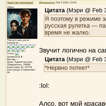
простая прохожая
Відправлено:
Feb 3 2024, 23:03
Offline
Цитата
(Мэри @ Feb 3
Я поэтому в режиме з
русская рулетка — па
время не жалко.
This isn't user you're
looking for
Звучит логично на са
Стать:
Архімагістр
X
Цитата
(Мэри @ Feb 3
Вигляд: --
Група: Адміністратори
Повідомлень: 16899
*Нервно потеет*
Користувач №: 20728
Реєстрація: 5-September
06
:lol:
Алсо, вот мой красав