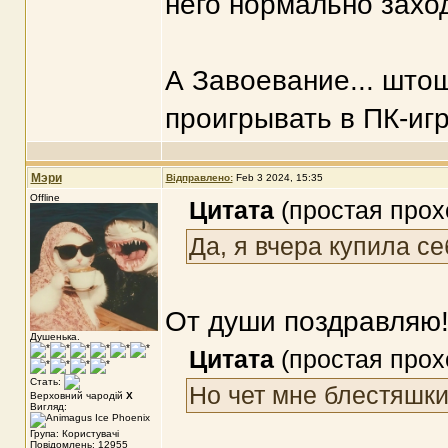
него нормально заходи
А Завоевание... штош
проигрывать в ПК-игр
Мэри
Відправлено:
Feb 3 2024, 15:35
Offline
Цитата
(простая прох
Да, я вчера купила с
От души поздравляю!
Душенька.
Цитата
(простая прох
Стать:
Но чет мне блестяшки
Верховний чародій
X
Вигляд:
Група: Користувачі
Повідомлень: 12955