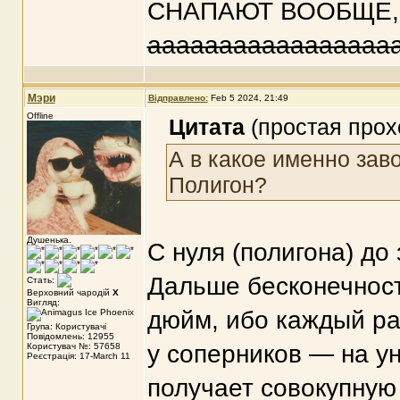
СНАПАЮТ ВООБЩЕ, и
ааааааааааааааааа
Мэри
Відправлено:
Feb 5 2024, 21:49
Offline
Цитата
(простая прох
А в какое именно за
Полигон?
Душенька.
С нуля (полигона) до
Дальше бесконечност
Стать:
Верховний чародій
X
Вигляд:
дюйм, ибо каждый ра
Група: Користувачі
Повідомлень: 12955
у соперников — на у
Користувач №: 57658
Реєстрація: 17-March 11
получает совокупную