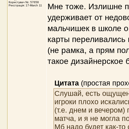
Користувач №: 57658
Мне тоже. Излишне п
Реєстрація: 17-March 11
удерживает от недово
мальчишек в школе о
карты переливались 
(не рамка, а прям пол
такое дизайнерское 
Цитата
(простая прох
Слушай, есть ощущени
игроки плохо искалис
(т.е. днем и вечером
матча, и я не могла п
Мб надо будет как-то 