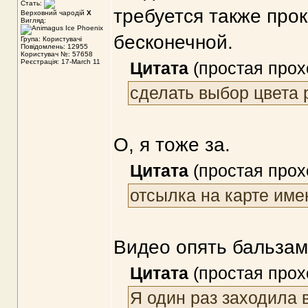
Стать:
требуется также прок
Верховний чародій
X
Вигляд:
бесконечной.
Група: Користувачі
Повідомлень: 12955
Користувач №: 57658
Реєстрація: 17-March 11
Цитата
(простая прох
сделать выбор цвета р
О, я тоже за.
Цитата
(простая прох
отсылка на карте име
Видео опять бальзам
Цитата
(простая прох
Я один раз заходила 