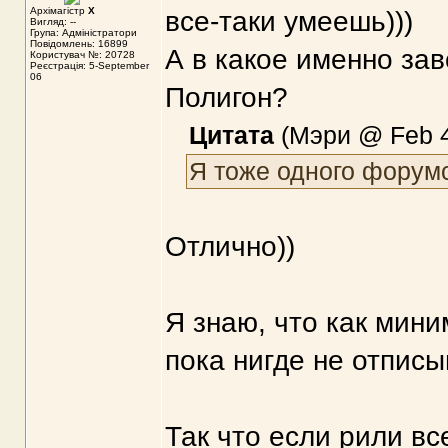
Архімагістр
X
все-таки умеешь)))
Вигляд: --
Група: Адміністратори
Повідомлень: 16899
А в какое именно за
Користувач №: 20728
Реєстрація: 5-September
06
Полигон?
Цитата
(Мэри @ Feb 4
Я тоже одного форумс
Отлично))
Я знаю, что как мини
пока нигде не отписы
Так что если рили вс