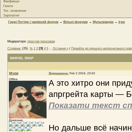
Фанфикшн
Газети
Тех. оновлення
Зарплатня
Гаррі Поттер і чарівний форум
→
Вільні форуми
→
Мультимедіа
→
Ігри
Модератори:
простая прохожая
.
Сторінки:
(25)
%
1
2
[3]
4
5
...
Остання »
(
Перейти до першого непрочитаного пов
MARVEL SNAP
Мэри
Відправлено:
Feb 2 2024, 23:02
Offline
А это хитро они прид
апргрейта карты — Б
Показати текст сп
Душенька.
Но дальше всё начин