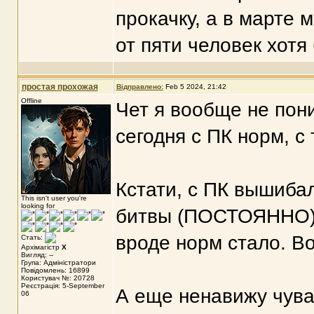
прокачку, а в марте 
от пяти человек хотя
простая прохожая
Відправлено:
Feb 5 2024, 21:42
Offline
Чет я вообще не пони
сегодня с ПК норм, с
Кстати, с ПК вышиба
This isn't user you're
looking for
битвы (ПОСТОЯННО), 
вроде норм стало. В
Стать:
Архімагістр
X
Вигляд: --
Група: Адміністратори
Повідомлень: 16899
Користувач №: 20728
Реєстрація: 5-September
А еще ненавижу чува
06