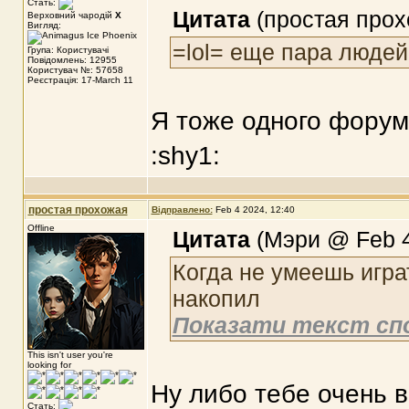
Стать:
Цитата
(простая прох
Верховний чародій
X
Вигляд:
=lol= еще пара людей
Група: Користувачі
Повідомлень: 12955
Користувач №: 57658
Реєстрація: 17-March 11
Я тоже одного форум
:shy1:
простая прохожая
Відправлено:
Feb 4 2024, 12:40
Offline
Цитата
(Мэри @ Feb 4
Когда не умеешь играт
накопил
Показати текст сп
This isn't user you're
looking for
Ну либо тебе очень в
Стать: