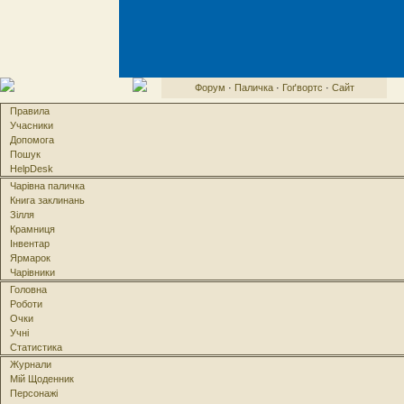
Форум
·
Паличка
·
Гоґвортс
·
Сайт
Правила
Учасники
Допомога
Пошук
HelpDesk
Чарівна паличка
Книга заклинань
Зілля
Крамниця
Інвентар
Ярмарок
Чарівники
Головна
Роботи
Очки
Учні
Статистика
Журнали
Мій Щоденник
Персонажі