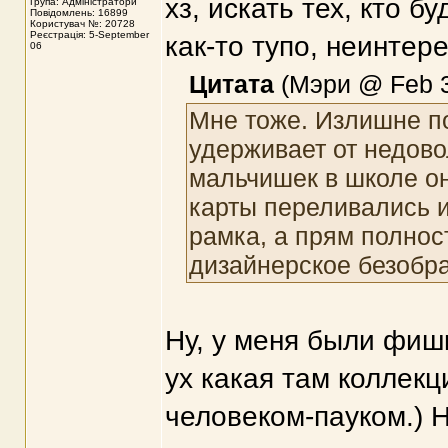
хз, искать тех, кто б
Група: Адміністратори
Повідомлень: 16899
Користувач №: 20728
Реєстрація: 5-September
как-то тупо, неинтере
06
Цитата
(Мэри @ Feb 3
Мне тоже. Излишне п
удерживает от недовол
мальчишек в школе о
карты переливались и
рамка, а прям полност
дизайнерское безобра
Ну, у меня были фишк
ух какая там коллекц
человеком-пауком.) 