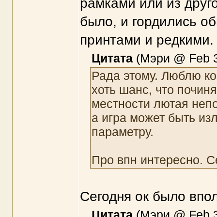
рамками или из друг
было, и гордились о
принтами и редкими.
Цитата
(Мэри @ Feb 3
Рада этому. Люблю ко
хоть шанс, что почин
местности лютая непог
а игра может быть из
параметру.
Про впн интересно. С
Сегодня ок было впол
Цитата
(Мэри @ Feb 3