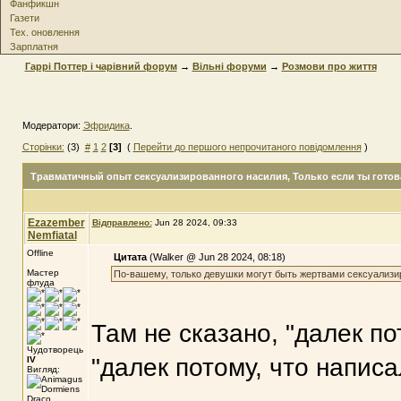
Фанфикшн
Газети
Тех. оновлення
Зарплатня
Гаррі Поттер і чарівний форум
→
Вільні форуми
→
Розмови про життя
Модератори:
Эфридика
.
Сторінки:
(3)
#
1
2
[3]
(
Перейти до першого непрочитаного повідомлення
)
Травматичный опыт сексуализированного насилия
, Только если ты готов
Ezazember
Відправлено:
Jun 28 2024, 09:33
Nemfiatal
Offline
Цитата
(Walker @ Jun 28 2024, 08:18)
Мастер
По-вашему, только девушки могут быть жертвами сексуализи
флуда
Там не сказано, "далек по
Чудотворець
"далек потому, что напис
IV
Вигляд: