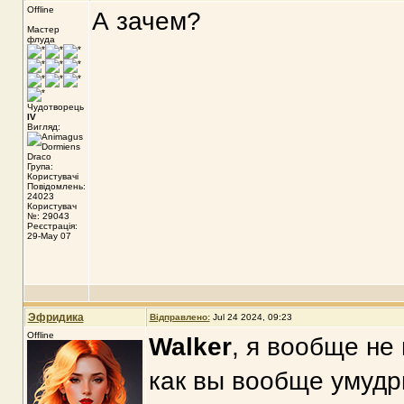
Offline
А зачем?
Мастер
флуда
Чудотворець
IV
Вигляд:
Група:
Користувачі
Повідомлень:
24023
Користувач
№: 29043
Реєстрація:
29-May 07
Эфридика
Відправлено:
Jul 24 2024, 09:23
Offline
Walker
, я вообще не
как вы вообще умудр