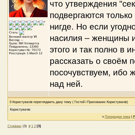
что утверждения "се
подвергаются только 
нигде. Но если угодн
Стать:
насилия – женщины и 
Великий магістр
VI
Вигляд: --
Група: МИ Хогвартса
Повідомлень: 13360
этого и так полно в 
Користувач №: 70173
Реєстрація: 1-March 12
рассказать о своём 
посочувствуем, ибо ж
над ней.
0 Користувачів переглядають дану тему ( Гостей і Прихованих Користувачів)
Користувачів:
«
Попередня тема
|
Р
Сторінки:
(3)
#
1
2
[3]