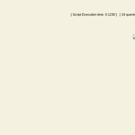
[ Script Execution time:
0.1230
] [ 19 queri