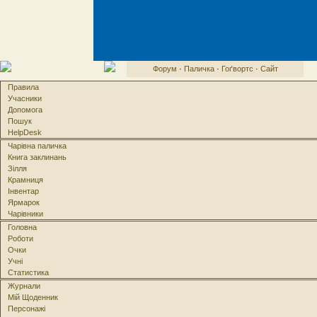
Форум
·
Паличка
·
Гоґвортс
·
Сайт
Правила
Учасники
Допомога
Пошук
HelpDesk
Чарівна паличка
Книга заклинань
Зілля
Крамниця
Інвентар
Ярмарок
Чарівники
Головна
Роботи
Очки
Учні
Статистика
Журнали
Мій Щоденник
Персонажі