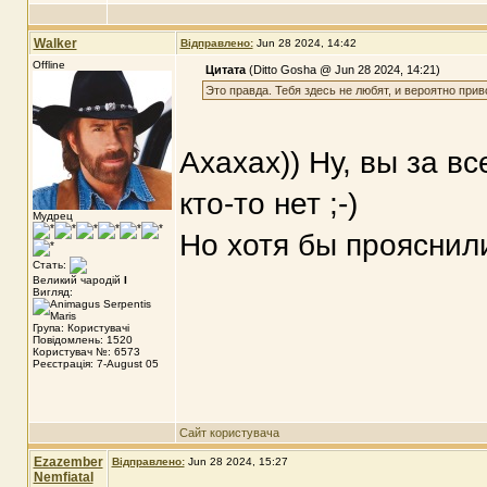
Walker
Відправлено:
Jun 28 2024, 14:42
Offline
Цитата
(Ditto Gosha @ Jun 28 2024, 14:21)
Это правда. Тебя здесь не любят, и вероятно при
Ахахах)) Ну, вы за в
кто-то нет ;-)
Мудрец
Но хотя бы прояснил
Стать:
Великий чародій
I
Вигляд:
Група: Користувачі
Повідомлень: 1520
Користувач №: 6573
Реєстрація: 7-August 05
Сайт користувача
Ezazember
Відправлено:
Jun 28 2024, 15:27
Nemfiatal