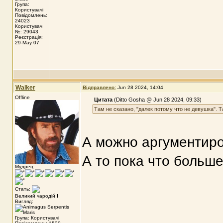
Група:
Користувачі
Повідомлень:
24023
Користувач
№: 29043
Реєстрація:
29-May 07
Walker
Відправлено:
Jun 28 2024, 14:04
Offline
Цитата
(Ditto Gosha @ Jun 28 2024, 09:33)
Там не сказано, "далек потому что не девушка". Т
А можно аргументиро
А то пока что больш
Мудрец
Стать:
Великий чародій
I
Вигляд:
Група: Користувачі