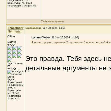
Повідомлень: 1520
Користувач №: 6573
Реєстрація: 7-August 05
Сайт користувача
Ezazember
Відправлено:
Jun 28 2024, 14:21
Nemfiatal
Offline
Цитата
(Walker @ Jun 28 2024, 14:04)
Мастер
А можно аргументированно? Где именно "написал херню". А т
флуда
Это правда. Тебя здесь н
Чудотворець
детальные аргументы не з
IV
Вигляд:
Група:
Користувачі
Повідомлень:
24023
Користувач
№: 29043
Реєстрація:
29-May 07