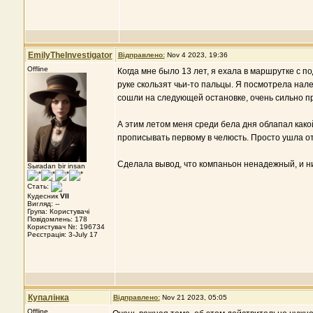
EmilyTheInvestigator
Відправлено:
Nov 4 2023, 19:36
Offline
Когда мне было 13 лет, я ехала в маршрутке с по
руке скользят чьи-то пальцы. Я посмотрела нале
сошли на следующей остановке, очень сильно п
А этим летом меня среди бела дня облапал какой
прописывать первому в челюсть. Просто ушла о
Сделала вывод, что компаньон ненадежный, и ник
Sыradan bir insan
Стать:
Кудесник
VII
Вигляд: --
Група: Користувачі
Повідомлень: 178
Користувач №: 196734
Реєстрація: 3-July 17
Купалінка
Відправлено:
Nov 21 2023, 05:05
Offline