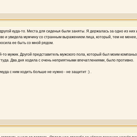
другой куда-то. Места для сиденья были заняты. Я держалась за одно из них и
во и увидела мужчину со странным выражением лица, который, тем не менее, т
росила ее быть со мной рядом.
-то мужик. Другой представитель мужского пола, который был моим компаньоном
ттуда. Два дня ходила с очень неприятными впечатлениями, было противно.
уда с ним ходить больше не нужно - не защитит :) .