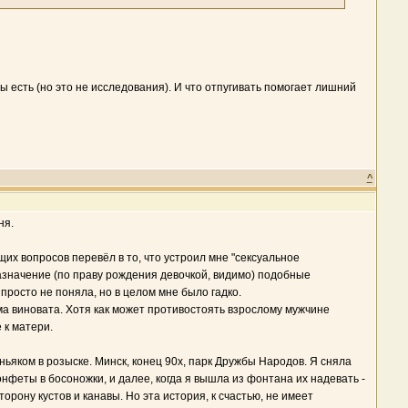
ы есть (но это не исследования). И что отпугивать помогает лишний
^
ня.
щих вопросов перевёл в то, что устроил мне "сексуальное
азначение (по праву рождения девочкой, видимо) подобные
 просто не поняла, но в целом мне было гадко.
ама виновата. Хотя как может противостоять взрослому мужчине
 к матери.
ьяком в розыске. Минск, конец 90х, парк Дружбы Народов. Я сняла
феты в босоножки, и далее, когда я вышла из фонтана их надевать -
орону кустов и канавы. Но эта история, к счастью, не имеет