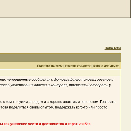
Нова тема
Підписка на тему
|
Розповісти другу
|
Версія для друку
орте, непрошенные сообщения с фотографиями половых органов и
способ утверждения власти и контроля, призванный отобрать у
о с кем-то чужим, а рядом и с хорошо знакомым человеком. Говорить
готова поделиться своим опытом, поддержать кого-то или просто
 как унижение чести и достоинства и караться без