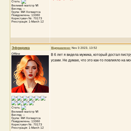
Стать:
Великий магістр
VI
Вигляд: --
Група: МИ Хогвартса
Повідомлень: 13360
Користувач №: 70173
Реєстрація: 1-March 12
Эфридика
Відправлено:
Nov 3 2023, 13:52
Offline
В 6 лет я видела мужика, который достал пистр
усами. Не думаю, что это как-то повлияло на мо
Стать:
Великий магістр
VI
Вигляд: --
Група: МИ Хогвартса
Повідомлень: 13360
Користувач №: 70173
Реєстрація: 1-March 12