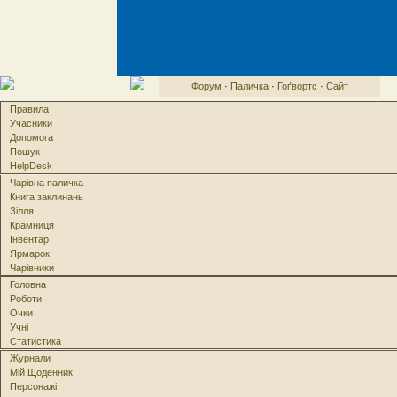
Форум
·
Паличка
·
Гоґвортс
·
Сайт
Правила
Учасники
Допомога
Пошук
HelpDesk
Чарівна паличка
Книга заклинань
Зілля
Крамниця
Інвентар
Ярмарок
Чарівники
Головна
Роботи
Очки
Учні
Статистика
Журнали
Мій Щоденник
Персонажі