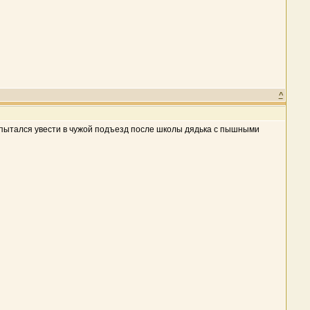
^
цу пытался увести в чужой подъезд после школы дядька с пышными