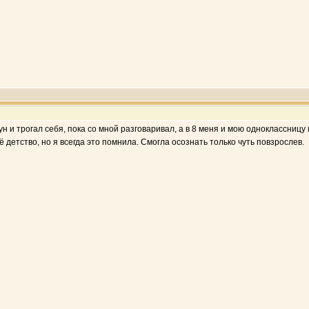
ун и трогал себя, пока со мной разговаривал, а в 8 меня и мою одноклассни
ё детство, но я всегда это помнила. Смогла осознать только чуть повзрослев.