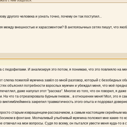
жать с ним общаться.
ову другого человека и узнать точно, почему он так поступил...
ция между внешностью и харассментом? В англоязычных сетях пишут, что якоб
 с педофилами. И анализируя это потом, я понимаю, что это повлияло на ме
ет слегка пожилой мужчина завёл со мной разговор, который с безобидных об
стях объяснял потребности взрослых мужчин и убеждал меня, что моё предн
чатлил, даже напугал этот "рассказ". Многое из того, что он говорил, я даже
. На что та отреагировала бурным гневом... в отношении меня! Мол, это я с
о виктимблейминга закрепил травматичность этого опыта и подорвал доверие
е просто старым извращенцем-рассказчиком, а самым настоящим серийным ман
 босиком в фонтане. Молчаливый улыбчивый мужчина положил мне какие-то кон
 отвечал на мои вопросы. Судя по всему, он пытался увести меня куда-то в ст