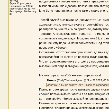
Вигляд: --
продолжения - потому что этот его аттракцион 
Група: Користувачі
вызвали милицию и давали показания, что этот м
Повідомлень: 19566
Користувач №: 11745
Мне было непонятно, а после такого стало очень
Реєстрація: 10-January
06
Третий случай был в мои 12 (допубертатные, сме
холодная зима, темно, я ехала в троллейбусе посл
реагировала, мне так было приятнее, потому что
тревогах. А тревожило меня тогда то, что мы жил
устроиться в макдональдс. Мол, что мне 12, это н
решение, ему надо на меня посмотреть. Под этой 
после этого убежал.
Осознание, что только что произошло, до меня д
виктимблейминга ничего не рассказывала матери
Что интересно, именно в этот день у нас дома ч
выражением лица и вымученной улыбкой, мелким 
На мне отразилось? О, конечно отразилось!
Цитата
(EmilyTheInvestigator @ Nov 21 2023, 06:0
Девочки, а вы не знаете, есть какая-то коррел
Прямо в то же время после третьего случая я ста
сложно потом было избавиться от того, что уже с
хотя это требует более высокой концентрации вн
Появился страх и осознание опасности, которые 
Появилось понимание физических личных границ