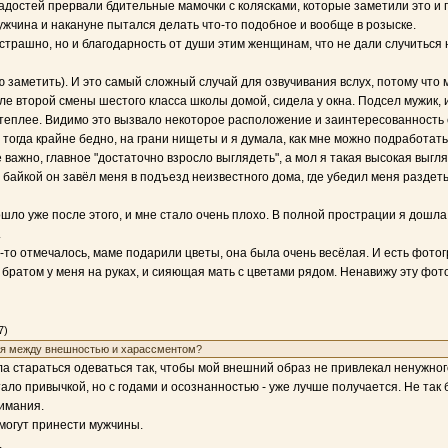
сладостей прервали бдительные мамочки с колясками, которые заметили это 
ужчина и накануне пытался делать что-то подобное и вообще в розыске.
 страшно, но и благодарность от души этим женщинам, что не дали случиться
ю заметить). И это самый сложный случай для озвучивания вслух, потому что
е второй смены шестого класса школы домой, сидела у окна. Подсел мужик, и 
 теплее. Видимо это вызвало некоторое расположение и заинтересованность 
и тогда крайне бедно, на грани нищеты и я думала, как мне можно подработать
е важно, главное "достаточно взросло выглядеть", а мол я такая высокая выгл
байкой он завёл меня в подъезд неизвестного дома, где убедил меня раздетьс
ошло уже после этого, и мне стало очень плохо. В полной прострации я дошл
.
то-то отмечалось, маме подарили цветы, она была очень весёлая. И есть фот
братом у меня на руках, и сияющая мать с цветами рядом. Ненавижу эту фот
7)
яция между внешностью и харассментом?
ла стараться одеваться так, чтобы мой внешний образ не привлекал ненужног
тало привычкой, но с годами и осознанностью - уже лучше получается. Не та
имания.
могут принести мужчины.
.