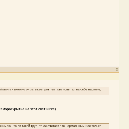
^
йминга - именно он затыкает рот тем, кто испытал на себе насилие,
 самораскрытие на этот счет ниже).
онимаю - то ли такой трус, то ли считает это нормальным или только