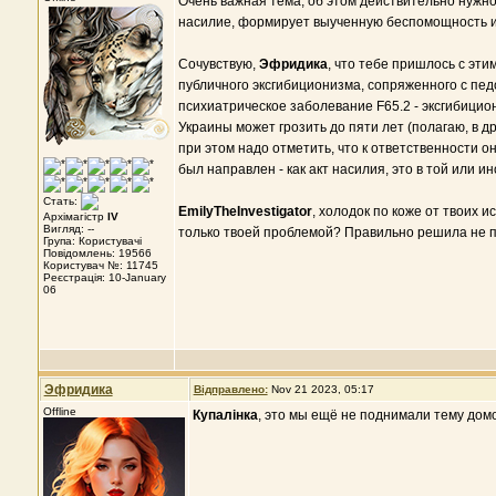
Очень важная тема, об этом действительно нужно
насилие, формирует выученную беспомощность и 
Сочувствую,
Эфридика
, что тебе пришлось с эт
публичного эксгибиционизма, сопряженного с пед
психиатрическое заболевание F65.2 - эксгибицио
Украины может грозить до пяти лет (полагаю, в д
при этом надо отметить, что к ответственности он
был направлен - как акт насилия, это в той или и
Стать:
EmilyTheInvestigator
, холодок по коже от твоих 
Архімагістр
IV
Вигляд: --
только твоей проблемой? Правильно решила не п
Група: Користувачі
Повідомлень: 19566
Користувач №: 11745
Реєстрація: 10-January
06
Эфридика
Відправлено:
Nov 21 2023, 05:17
Offline
Купалінка
, это мы ещё не поднимали тему домо