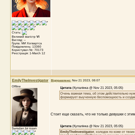
Стать:
Великий магістр
VI
Вигляд: --
Група: МИ Хогвартса
Повідомлень: 13360
Користувач №: 70173
Реєстрація: 1-March 12
EmilyTheInvestigator
Відправлено:
Nov 21 2023, 06:07
Offline
Цитата
(Купалінка @ Nov 21 2023, 05:05)
Очень важная тема, об этом действительно нужн
формирует выученную беспомощность и создаё
Стоит еще сказать, что не только девушки с этим
Цитата
(Купалінка @ Nov 21 2023, 05:05)
Sыradan bir insan
EmilyTheInvestigator
, холодок по коже от твои