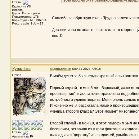
твоей проблемой? Правильно решила не продол
Стать:
Кудесник
VII
Вигляд: --
Група: Користувачі
Повідомлень: 178
Спасибо за обратную связь. Трудно залезть в гол
Користувач №: 196734
Реєстрація: 3-July 17
Девочки, а вы не знаете, есть какая-то корреля
вес :D .
Купалінка
Відправлено:
Nov 21 2023, 06:15
Offline
В моём детстве был неоднократный опыт контакта
Первый случай - в мои 8 лет. Взрослый, даже мож
просвещение": в достаточно красочных подробно
потребности удовлетворять. Меня очень сильно впе
И конечно же, я рассказала маме о произошедшем
ученица второго класса? Этот момент мизогинног
Второй случай - в мои 10, и этот педофил был н
босоножки, оставила их у края фонтана и ходила
Стать:
выкладывал "дорожку" из сладостей, улыбался и не
Архімагістр
IV