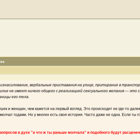
ова
 изнасилование, вербальные приставания на улице, притирание в трансп
лие не имеет ничего общего с реализацией сексуального желания — это 
аницы его тела.
шек и женщин, чем кажется на первый взгляд. Это происходит не где-то далек
 молчат годами. Но у многих есть своя история. Часто даже не одна. Если ты 
опросов в духе "а что ж ты раньше молчала" и подобного будут расценены