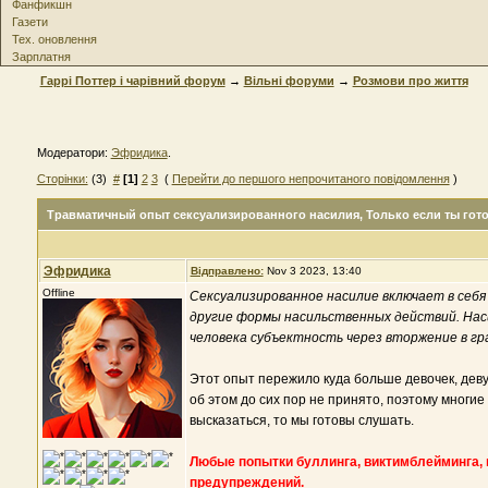
Фанфикшн
Газети
Тех. оновлення
Зарплатня
Гаррі Поттер і чарівний форум
→
Вільні форуми
→
Розмови про життя
Модератори:
Эфридика
.
Сторінки:
(3)
#
[1]
2
3
(
Перейти до першого непрочитаного повідомлення
)
Травматичный опыт сексуализированного насилия
, Только если ты гот
Эфридика
Відправлено:
Nov 3 2023, 13:40
Offline
Сексуализированное насилие включает в себя
другие формы насильственных действий. Наси
человека субъектность через вторжение в гр
Этот опыт пережило куда больше девочек, деву
об этом до сих пор не принято, поэтому многие
высказаться, то мы готовы слушать.
Любые попытки буллинга, виктимблейминга, в
предупреждений.