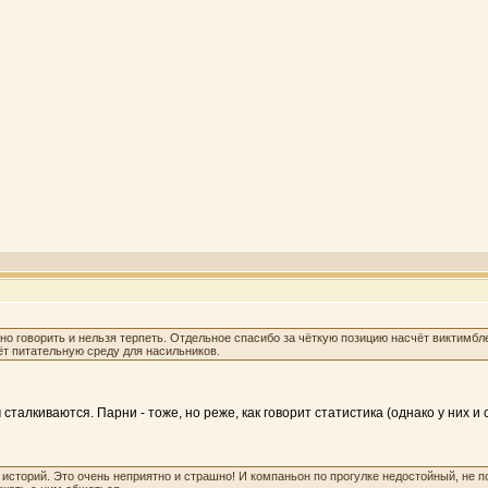
о говорить и нельзя терпеть. Отдельное спасибо за чёткую позицию насчёт виктимбле
т питательную среду для насильников.
 сталкиваются. Парни - тоже, но реже, как говорит статистика (однако у них и
х историй. Это очень неприятно и страшно! И компаньон по прогулке недостойный, не п