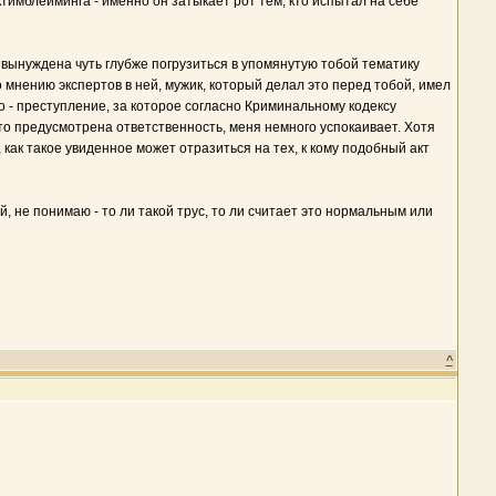
тимблейминга - именно он затыкает рот тем, кто испытал на себе
 вынуждена чуть глубже погрузиться в упомянутую тобой тематику
о мнению экспертов в ней, мужик, который делал это перед тобой, имел
о - преступление, за которое согласно Криминальному кодексу
 это предусмотрена ответственность, меня немного успокаивает. Хотя
, как такое увиденное может отразиться на тех, к кому подобный акт
, не понимаю - то ли такой трус, то ли считает это нормальным или
^