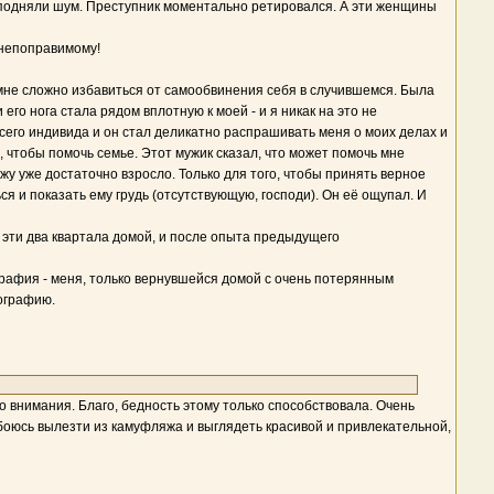
и подняли шум. Преступник моментально ретировался. А эти женщины
 непоправимому!
 мне сложно избавиться от самообвинения себя в случившемся. Была
его нога стала рядом вплотную к моей - и я никак на это не
сего индивида и он стал деликатно распрашивать меня о моих делах и
, чтобы помочь семье. Этот мужик сказал, что может помочь мне
яжу уже достаточно взросло. Только для того, чтобы принять верное
я и показать ему грудь (отсутствующую, господи). Он её ощупал. И
а эти два квартала домой, и после опыта предыдущего
ография - меня, только вернувшейся домой с очень потерянным
ографию.
о внимания. Благо, бедность этому только способствовала. Очень
к боюсь вылезти из камуфляжа и выглядеть красивой и привлекательной,