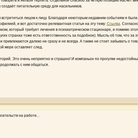
 говорить и нельзя терпеть. Отдельное спасибо за чёткую позицию насчёт вик
создаёт питательную среду для насильников.
им встретиться лицом к лицу. Благодаря некоторым недавним событиям я была
офилией, и вот достаточно релевантная статья на эту тему:
Ссылка
. Согласн
низм, который требует лечения в психиатрическом стационаре, и помимо этог
ругих странах тоже есть ответственность за подобное). Мысль об том, что за
и привлекаются далеко не сразу и не всегда. А также не стоит забывать о том
ной мере оставляет след.
историй. Это очень неприятно и страшно! И компаньон по прогулке недостойный
родолжать с ним общаться.
гательств на работе...