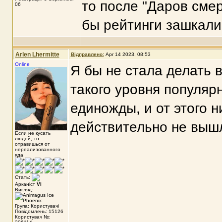
то после "Даров смер
06
бы рейтинги зашкали
Arlen Lhermitte
Відправлено:
Apr 14 2023, 08:53
Online
Я бы не стала делать 
такого уровня популяр
единожды, и от этого н
действительно не вышл
Если не кусать
людей, то
отравишься от
нереализованного
яда
Стать:
Арканіст
VI
Вигляд:
Група: Користувачі
Повідомлень: 15126
Користувач №: