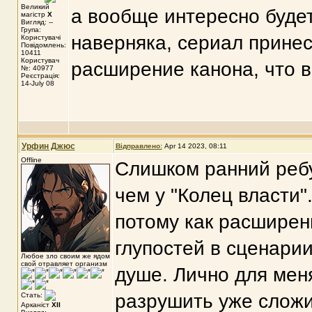
Великий
а вообще интересно будет 
магістр
X
Вигляд: --
Група:
наверняка, сериал прине
Користувачі
Повідомлень:
10411
Користувач
расширение канона, что в
№: 40977
Реєстрація:
14-July 08
Урфин Джюс
Відправлено:
Apr 14 2023, 08:11
Offline
Слишком ранний ребу
чем у "Колец власти
потому как расширен
глупостей в сценарии,
Любое зло своим же ядом
свой отравляет организм
душе. Лично для мен
разрушить уже слож
Стать:
Арканіст
XII