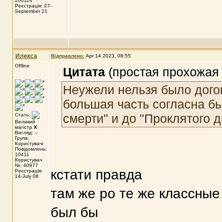
206114
Реєстрація: 27-
September 21
Илекса
Відправлено:
Apr 14 2023, 08:55
Offline
Цитата
(простая прохожая 
Неужели нельзя было догов
большая часть согласна бы
смерти" и до "Проклятого 
Стать:
Великий
магістр
X
Вигляд: --
Група:
Користувачі
Повідомлень:
10411
Користувач
№: 40977
кстати правда
Реєстрація:
14-July 08
там же ро те же классные
был бы