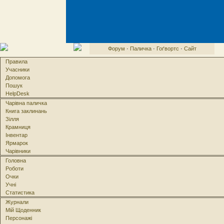
Форум
·
Паличка
·
Гоґвортс
·
Сайт
Правила
Учасники
Допомога
Пошук
HelpDesk
Чарівна паличка
Книга заклинань
Зілля
Крамниця
Інвентар
Ярмарок
Чарівники
Головна
Роботи
Очки
Учні
Статистика
Журнали
Мій Щоденник
Персонажі