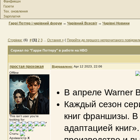
Фанфикшн
Газети
Тех. оновлення
Зарплатня
Гаррі Поттер і чарівний форум
→
Чарівний Всесвіт
→
Чарівні Новини
Сторінки:
(6)
#
[1]
2
3
...
Остання »
(
Перейти до першого непрочитаного повідомл
Сериал по "Гарри Поттеру" в работе на HBO
простая прохожая
Відправлено:
Apr 12 2023, 22:06
Offline
В апреле Warner B
Каждый сезон сер
книг франшизы. В
This isn't user you're
looking for
адаптацией книг».
Стать:
производство и вы
Архімагістр
X