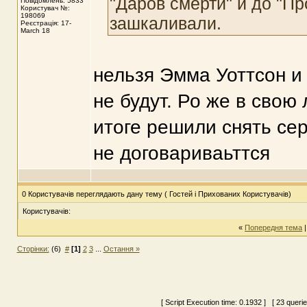
"Даров смерти" и до "Пр
Повідомлень: 5833
Користувач №:
198069
зашкаливали.
Реєстрація: 17-
March 18
нельзя Эмма Уоттсон и
не будут. Ро же в свою
итоге решили снять сер
не договариваьттся
0 Користувачів переглядають дану тему ( Гостей і Прихованих Користувачів)
Користувачів:
«
Попередня тема
Сторінки:
(6)
#
[1]
2
3
...
Остання »
[ Script Execution time:
0.1932
] [ 23 queri