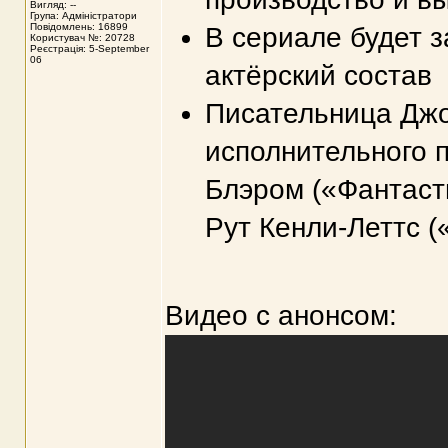
Вигляд: --
Група: Адміністратори
Повідомлень: 16899
В сериале будет 
Користувач №: 20728
Реєстрація: 5-September
06
актёрский состав
Писательница Джо
исполнительного 
Блэром («Фантасти
Рут Кенли-Леттс (
Видео с анонсом: