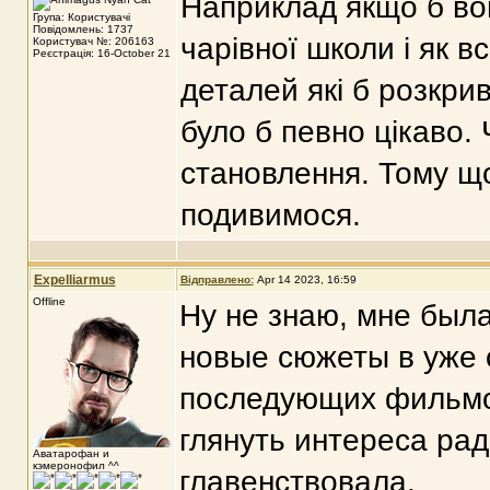
Наприклад якщо б вон
Група: Користувачі
Повідомлень: 1737
чарівної школи і як в
Користувач №: 206163
Реєстрація: 16-October 21
деталей які б розкрив
було б певно цікаво. 
становлення. Тому що 
подивимося.
Expelliarmus
Відправлено:
Apr 14 2023, 16:59
Offline
Ну не знаю, мне был
новые сюжеты в уже 
последующих фильмов
глянуть интереса рад
Аватарофан и
кэмеронофил ^^
главенствовала.