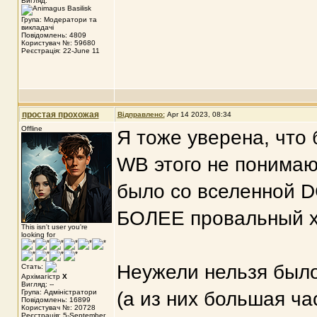
Вигляд:
Група: Модератори та
викладачі
Повідомлень: 4809
Користувач №: 59680
Реєстрація: 22-June 11
простая прохожая
Відправлено:
Apr 14 2023, 08:34
Offline
Я тоже уверена, что 
WB этого не понимают
было со вселенной D
БОЛЕЕ провальный хо
This isn't user you're
looking for
Неужели нельзя было
Стать:
Архімагістр
X
Вигляд: --
Група: Адміністратори
(а из них большая ча
Повідомлень: 16899
Користувач №: 20728
Реєстрація: 5-September