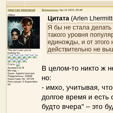
простая прохожая
Відправлено:
Apr 14 2023, 09:48
Offline
Цитата
(Arlen Lhermit
Я бы не стала делать
такого уровня популя
единожды, и от этого
действительно не выш
This isn't user you're
looking for
Стать:
В целом-то никто ж н
Архімагістр
X
Вигляд: --
Група: Адміністратори
но:
Повідомлень: 16899
Користувач №: 20728
Реєстрація: 5-September
06
- имхо, учитывая, чт
долгое время и есть
будто вчера" – это б