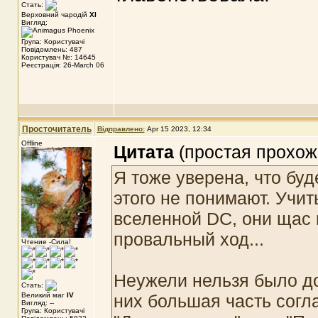
Стать:
Верховний чародій
XI
Вигляд:
Група: Користувачі
Повідомлень: 487
Користувач №: 14645
Реєстрація: 26-March 06
Просточитатель
Відправлено:
Apr 15 2023, 12:34
Offline
Цитата
(простая прохожа
Я тоже уверена, что бу
этого не понимают. Учит
вселенной DC, они щас
провальный ход...
Чтение -Сила!
Неужели нельзя было до
Стать:
Великий маг
IV
них большая часть согл
Вигляд: --
Група: Користувачі