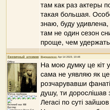
там как раз актеры п
такая большая. Особо
знаю, буду удивлена,
там не один сезон сн
проще, чем удержать 
Ежевичный_алхимик
Відправлено:
Apr 14 2023, 10:46
Offline
На мою думку це кіт 
сама не уявляю як ц
розчарувавши фанатів
душу, ти дорослішав 
М'ятна герберка
Легасі по суті зайшов
Великий маг
XII
Вигляд: