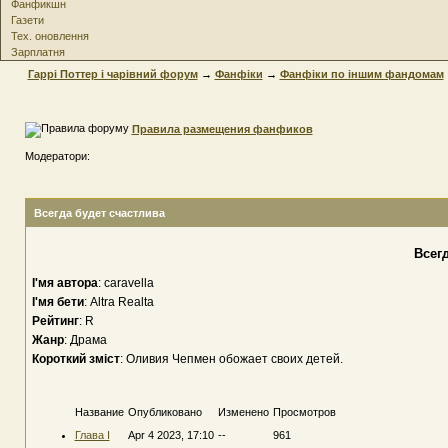
Фанфикшн
Газети
Тех. оновлення
Зарплатня
Гаррі Поттер і чарівний форум
→
Фанфіки
→
Фанфіки по іншим фандомам
Правила размещения фанфиков
Модератори:
Всегда будет счастлива
Всег
І'мя автора
: caravella
І'мя бети
: Altra Realta
Рейтинг
: R
Жанр
: Драма
Короткий зміст
: Оливия Чепмен обожает своих детей.
Название
Опубликовано
Изменено
Просмотров
Глава I
Apr 4 2023, 17:10
--
961