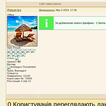
Сайт користувача
Poison Ivy
Відправлено:
May 3 2023, 17:36
Offline
i
За добавление нового фанфика - 2 балла 
Hate People
Стать:
Арканіст
XII
Вигляд:
Група: Викладачі
Гоґвортсу
Повідомлень: 12143
Користувач №: 73509
Реєстрація: 2-July 12
0 Користувачів переглядають дан