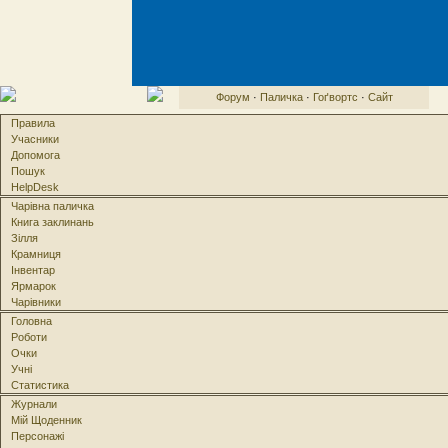
Форум
·
Паличка
·
Гоґвортс
·
Сайт
Правила
Учасники
Допомога
Пошук
HelpDesk
Чарівна паличка
Книга заклинань
Зілля
Крамниця
Інвентар
Ярмарок
Чарівники
Головна
Роботи
Очки
Учні
Статистика
Журнали
Мій Щоденник
Персонажі