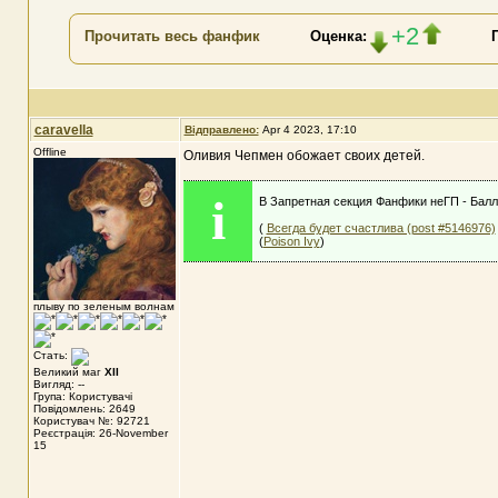
+2
Прочитать весь фанфик
Оценка:
caravella
Відправлено:
Apr 4 2023, 17:10
Offline
Оливия Чепмен обожает своих детей.
i
В Запретная секция Фанфики неГП - Балл
(
Всегда будет счастлива (post #5146976)
(
Poison Ivy
)
плыву по зеленым волнам
Стать:
Великий маг
XII
Вигляд: --
Група: Користувачі
Повідомлень: 2649
Користувач №: 92721
Реєстрація: 26-November
15