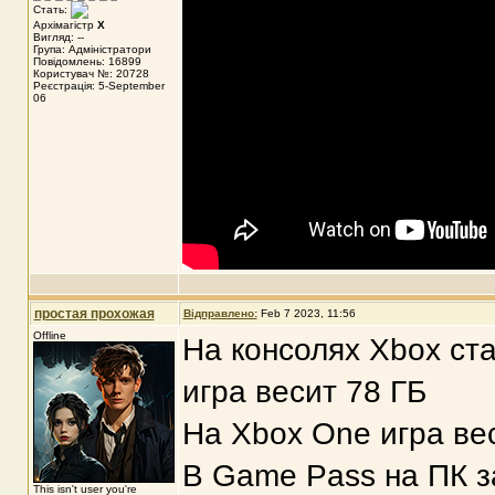
Стать:
Архімагістр
X
Вигляд: --
Група: Адміністратори
Повідомлень: 16899
Користувач №: 20728
Реєстрація: 5-September
06
простая прохожая
Відправлено:
Feb 7 2023, 11:56
Offline
На консолях Xbox ст
игра весит 78 ГБ
На Xbox One игра вес
В Game Pass на ПК за
This isn't user you're