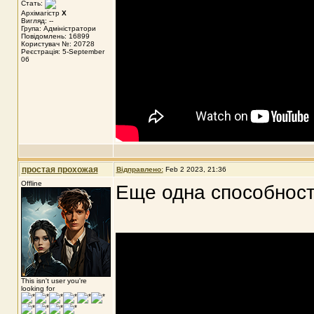
Стать:
Архімагістр
X
Вигляд: --
Група: Адміністратори
Повідомлень: 16899
Користувач №: 20728
Реєстрація: 5-September
06
простая прохожая
Відправлено:
Feb 2 2023, 21:36
Offline
Еще одна способност
This isn't user you're
looking for