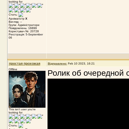
looking for
Стать:
Архімагістр
X
Вигляд: --
Група: Адміністратори
Повідомлень: 16899
Користувач №: 20728
Реєстрація: 5-September
06
простая прохожая
Відправлено:
Feb 10 2023, 16:21
Offline
Ролик об очередной 
This isn't user you're
looking for
Стать: