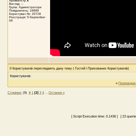
Архімагістр
X
Вигляд: --
Група: Адміністратори
Повідомлень: 16899
Користувач №: 20728
Реєстрація: 5-September
06
0 Користувачів переглядають дану тему ( Гостей і Прихованих Користувачів)
Користувачів:
«
Попередня
Сторінки:
(9)
#
1
[2]
3
4
...
Остання »
[ Script Execution time:
0.1436
] [ 23 queri