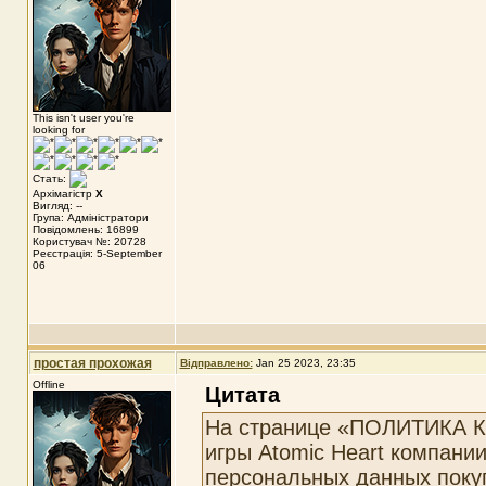
This isn't user you're
looking for
Стать:
Архімагістр
X
Вигляд: --
Група: Адміністратори
Повідомлень: 16899
Користувач №: 20728
Реєстрація: 5-September
06
простая прохожая
Відправлено:
Jan 25 2023, 23:35
Offline
Цитата
На странице «ПОЛИТИКА 
игры Atomic Heart компани
персональных данных поку