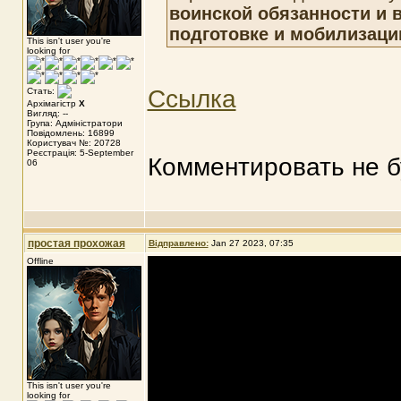
воинской обязанности и 
подготовке и мобилизаци
This isn't user you're
looking for
Ссылка
Стать:
Архімагістр
X
Вигляд: --
Група: Адміністратори
Повідомлень: 16899
Користувач №: 20728
Реєстрація: 5-September
Комментировать не бу
06
простая прохожая
Відправлено:
Jan 27 2023, 07:35
Offline
This isn't user you're
looking for