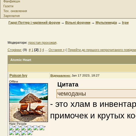
Фанфикшн
Газети
Тех. оновлення
Зарплатня
Гаррі Поттер і чарівний форум
→
Вільні форуми
→
Мультимедіа
→
Ігри
Модератори:
простая прохожая
.
Сторінки:
(9)
#
1
[2]
3
4
...
Остання »
(
Перейти до першого непрочитаного повідо
Atomic Heart
Poison Ivy
Відправлено:
Jan 17 2023, 18:27
Offline
Цитата
чемоданы
- это хлам в инвента
примочек и крутых к
Hate People