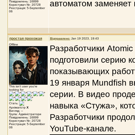
автоматом заменяет 
Повідомлень: 16899
Користувач №: 20728
Реєстрація: 5-September
06
простая прохожая
Відправлено:
Jan 19 2023, 19:43
Offline
Разработчики Atomic 
подготовили серию к
показывающих работу
19 января Mundfish в
This isn't user you're
looking for
серии. В видео прод
навыка «Стужа», кот
Стать:
Архімагістр
X
Вигляд: --
Група: Адміністратори
Разработчики продол
Повідомлень: 16899
Користувач №: 20728
Реєстрація: 5-September
YouTube-канале.
06