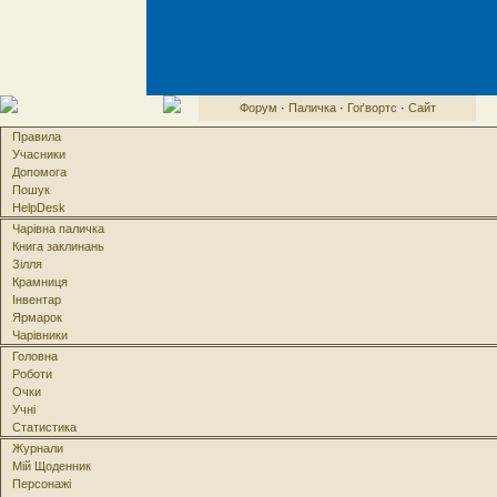
Форум
·
Паличка
·
Гоґвортс
·
Сайт
Правила
Учасники
Допомога
Пошук
HelpDesk
Чарівна паличка
Книга заклинань
Зілля
Крамниця
Інвентар
Ярмарок
Чарівники
Головна
Роботи
Очки
Учні
Статистика
Журнали
Мій Щоденник
Персонажі