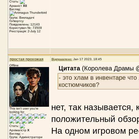
Стать:
Арканіст
XII
Вигляд:
Група: Викладачі
Гоґвортсу
Повідомлень: 12143
Користувач №: 73509
Реєстрація: 2-July 12
простая прохожая
Відправлено:
Jan 17 2023, 18:45
Offline
Цитата
(Королева Драмы @ 
- это хлам в инвентаре что
костюмчиков?
нет, так называется, 
This isn't user you're
looking for
положительный обзо
Стать:
На одном игровом ре
Архімагістр
X
Вигляд: --
Група: Адміністратори