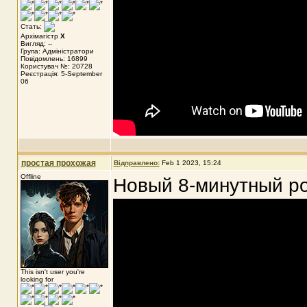
Стать:
Архімагістр
X
Вигляд: --
Група: Адміністратори
Повідомлень: 16899
Користувач №: 20728
Реєстрація: 5-September
06
простая прохожая
Відправлено:
Feb 1 2023, 15:24
Offline
Новый 8-минутный ро
This isn't user you're
looking for