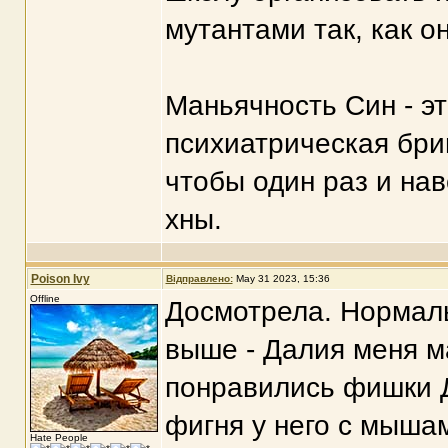
мутантами так, как он
Маньячность Син - э
психиатрическая бри
чтобы один раз и навс
хны.
Poison Ivy
Відправлено:
May 31 2023, 15:36
Offline
Досмотрела. Нормаль
выше - Далия меня м
понравились фишки Д
фигня у него с мышам
Hate People