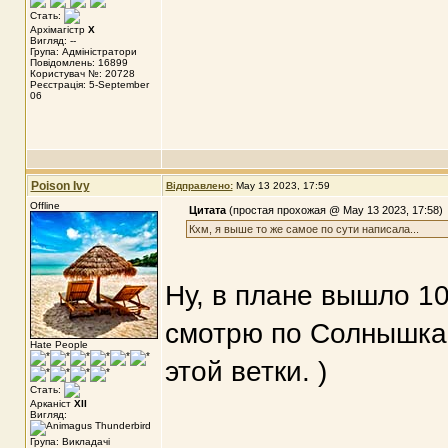
Стать:
Архімагістр
X
Вигляд: --
Група: Адміністратори
Повідомлень: 16899
Користувач №: 20728
Реєстрація: 5-September
06
Poison Ivy
Відправлено:
May 13 2023, 17:59
Offline
Цитата
(простая прохожая @ May 13 2023, 17:58)
Кхм, я выше то же самое по сути написала...
Ну, в плане вышло 10
смотрю по Солнышка
Hate People
этой ветки. )
Стать:
Арканіст
XII
Вигляд:
Група: Викладачі