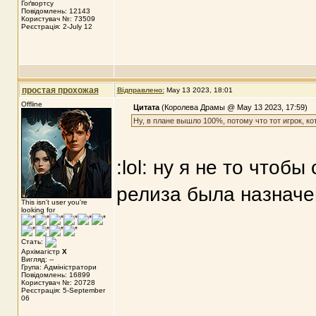
Гоґвортсу
Повідомлень: 12143
Користувач №: 73509
Реєстрація: 2-July 12
простая прохожая
Відправлено:
May 13 2023, 18:01
Offline
Цитата
(Королева Драмы @ May 13 2023, 17:59)
Ну, в плане вышло 100%, потому что тот игрок, к
:lol: ну я не то чтоб
релиза была назначен
This isn't user you're
looking for
Стать:
Архімагістр
X
Вигляд: --
Група: Адміністратори
Повідомлень: 16899
Користувач №: 20728
Реєстрація: 5-September
06