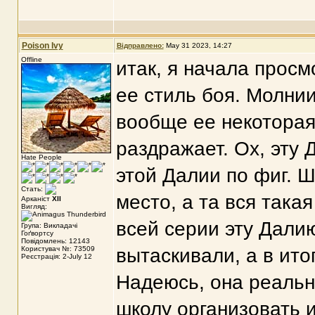
Poison Ivy
Відправлено:
May 31 2023, 14:27
Offline
итак, я начала просм
ее стиль боя. Молни
вообще ее некоторая
раздражает. Ох, эту 
Hate People
этой Далии по фиг. Ш
Стать:
место, а та вся такая
Арканіст
XII
Вигляд:
всей серии эту Далию
Група: Викладачі
Гоґвортсу
Повідомлень: 12143
Користувач №: 73509
вытаскивали, а в ито
Реєстрація: 2-July 12
Надеюсь, она реальн
школу организовать 