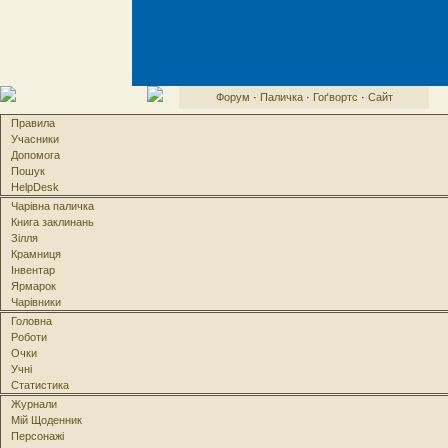
Форум
·
Паличка
·
Гоґвортс
·
Сайт
Правила
Учасники
Допомога
Пошук
HelpDesk
Чарівна паличка
Книга заклинань
Зілля
Крамниця
Інвентар
Ярмарок
Чарівники
Головна
Роботи
Очки
Учні
Статистика
Журнали
Мій Щоденник
Персонажі