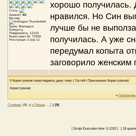
хорошо получилась. 
Стать:
нравился. Но Син вып
Арканіст
XII
Вигляд:
лучше бы не выполза
Група: Викладачі
Гоґвортсу
Повідомлень: 12143
Користувач №: 73509
получилась. А уже сн
Реєстрація: 2-July 12
передумал копыта от
заговорило женским г
0 Користувачів переглядають дану тему ( Гостей і Прихованих Користувачів)
Користувачів:
«
Попередня
Сторінки:
(9)
#
« Перша
...
7
8
[9]
[ Script Execution time:
0.1332
] [ 18 queri