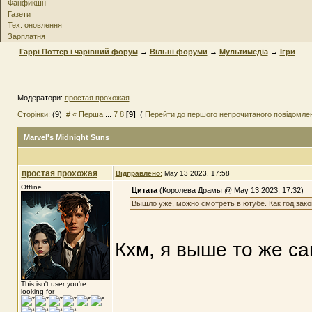
Фанфикшн
Газети
Тех. оновлення
Зарплатня
Гаррі Поттер і чарівний форум
→
Вільні форуми
→
Мультимедіа
→
Ігри
Модератори:
простая прохожая
.
Сторінки:
(9)
#
« Перша
...
7
8
[9]
(
Перейти до першого непрочитаного повідомле
Marvel's Midnight Suns
простая прохожая
Відправлено:
May 13 2023, 17:58
Offline
Цитата
(Королева Драмы @ May 13 2023, 17:32)
Вышло уже, можно смотреть в ютубе. Как год зако
Кхм, я выше то же са
This isn't user you're
looking for