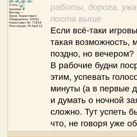
работы, дорога, ужа
Стать:
Архимаг
V
Вигляд: --
Група: Користувачі
поста выше
Повідомлень: 20161
Користувач №: 71819
Реєстрація: 25-April 12
Если всё-таки игровы
такая возможность, м
поздно, но вечером?
В рабочие будни пос
этим, успевать голос
минуты (а в первые д
и думать о ночной з
сложно. Тут успеть б
что, не говоря уже о