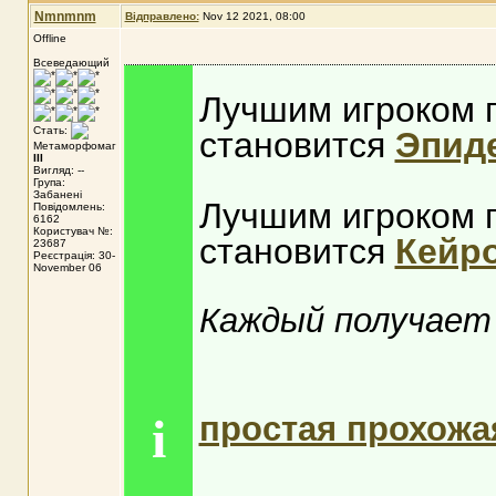
Nmnmnm
Відправлено:
Nov 12 2021, 08:00
Offline
Всеведающий
Лучшим игроком 
Стать:
становится
Эпид
Метаморфомаг
III
Вигляд: --
Група:
Забанені
Лучшим игроком 
Повідомлень:
6162
Користувач №:
становится
Кейр
23687
Реєстрація: 30-
November 06
Каждый получает
простая прохожа
i