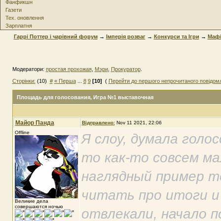
Фанфикшн
Газети
Тех. оновлення
Зарплатня
Гаррі Поттер і чарівний форум
→
Імперія розваг
→
Конкурси та Iгри
→
Мафі
Модератори:
простая прохожая
,
Мэри
,
Прокуратор
.
Сторінки:
(10)
#
« Перша
...
8
9
[10]
(
Перейти до першого непрочитаного повідом
Площадь для голосования
, Игра №1 выставочная
Майор Панда
Відправлено:
Nov 11 2021, 22:06
Offline
Я слоу, думала голос
то как-то совсем ма
наглядный пример то
читать про итоги и
Великие дела
совершаются ночью
отвлекали, начало п