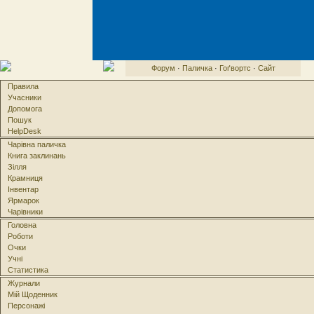
Форум
·
Паличка
·
Гоґвортс
·
Сайт
Правила
Учасники
Допомога
Пошук
HelpDesk
Чарівна паличка
Книга заклинань
Зілля
Крамниця
Інвентар
Ярмарок
Чарівники
Головна
Роботи
Очки
Учні
Статистика
Журнали
Мій Щоденник
Персонажі