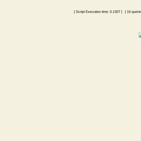
[ Script Execution time:
0.1307
] [ 16 queri