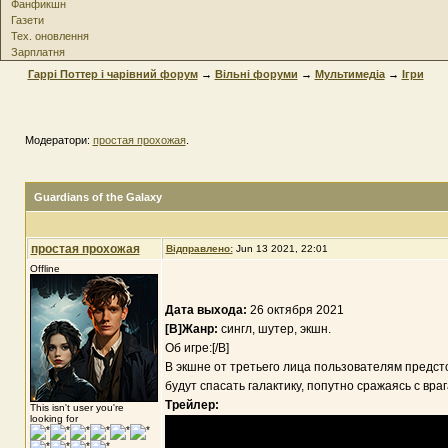
Фанфикшн
Газети
Тех. оновлення
Зарплатня
Гаррі Поттер і чарівний форум
→
Вільні форуми
→
Мультимедіа
→
Ігри
Модератори:
простая прохожая
.
Guardians of the Galaxy
простая прохожая
Відправлено:
Jun 13 2021, 22:01
Offline
Дата выхода:
26 октября 2021
[B]Жанр:
сингл, шутер, экшн.
Об игре:[/B]
В экшне от третьего лица пользователям предсто
будут спасать галактику, попутно сражаясь с вр
Трейлер:
This isn't user you're
looking for