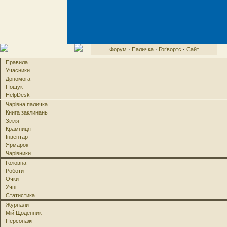
Форум
·
Паличка
·
Гоґвортс
·
Сайт
Правила
Учасники
Допомога
Пошук
HelpDesk
Чарівна паличка
Книга заклинань
Зілля
Крамниця
Інвентар
Ярмарок
Чарівники
Головна
Роботи
Очки
Учні
Статистика
Журнали
Мій Щоденник
Персонажі