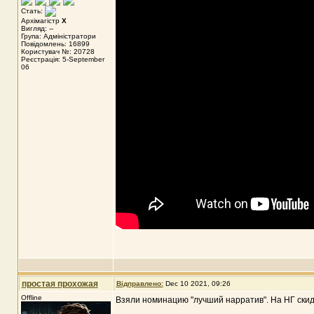
Стать:
Архімагістр
X
Вигляд: --
Група: Адміністратори
Повідомлень: 16899
Користувач №: 20728
Реєстрація: 5-September
06
простая прохожая
Відправлено:
Dec 10 2021, 09:26
Offline
Взяли номинацию "лучший нарратив". На НГ скид