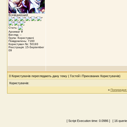
Всеведающий
Стать:
Архимаг
V
Вигляд: --
Група: Користувачі
Повідомлень: 7160
Користувач №: 50193
Реєстрація: 15-September
09
0 Користувачів переглядають дану тему ( Гостей і Прихованих Користувачів)
Користувачів:
«
Попередня
[ Script Execution time:
0.0986
] [ 16 queri