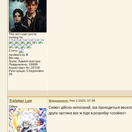
This isn't user you're
looking for
Стать:
Архімагістр
X
Вигляд: --
Група: Адміністратори
Повідомлень: 16899
Користувач №: 20728
Реєстрація: 5-September
06
Trafalgar Law
Відправлено:
Feb 3 2023, 07:39
Offline
Сюжет дійсно непоганий, гра проходиться весело,
друга частина все ж піде в розробку =cookies=