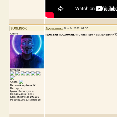
SUGLINOK
Відправлено:
Nov 24 2022, 07:35
Offline
простая прохожая
, что они там нам заявляли?
Мудрец
Стать:
Великий чарівник
IX
Вигляд: --
Група: Користувачі
Повідомлень: 1218
Користувач №: 198102
Реєстрація: 23-March 18