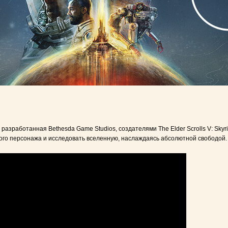
разработанная Bethesda Game Studios, создателями The Elder Scrolls V: Skyri
бого персонажа и исследовать вселенную, наслаждаясь абсолютной свободой.