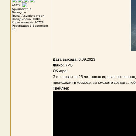
Стать:
Архімагістр
X
Вигляд: --
Група: Адміністратори
Повідомлень: 16899
Користувач №: 20728
Реєстрація: 5-September
06
Дата выхода:
6.09.2023
Жанр:
RPG
Об игре:
Это первая за 25 лет новая игровая вселенная, 
происходит в космосе, вы сможете создать лю
Трейлер: