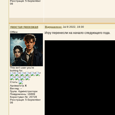
Реєстрація: 5-September
06
простая прохожая
Відправлено:
Jul 8 2022, 19:30
Offline
Игру перенесли на начало следующего года.
This isn't user you're
looking for
Стать:
Архімагістр
X
Вигляд: --
Група: Адміністратори
Повідомлень: 16899
Користувач №: 20728
Реєстрація: 5-September
06