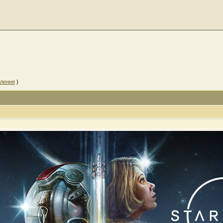
млення
)