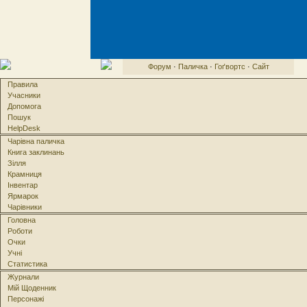
Форум
·
Паличка
·
Гоґвортс
·
Сайт
Правила
Учасники
Допомога
Пошук
HelpDesk
Чарівна паличка
Книга заклинань
Зілля
Крамниця
Інвентар
Ярмарок
Чарівники
Головна
Роботи
Очки
Учні
Статистика
Журнали
Мій Щоденник
Персонажі