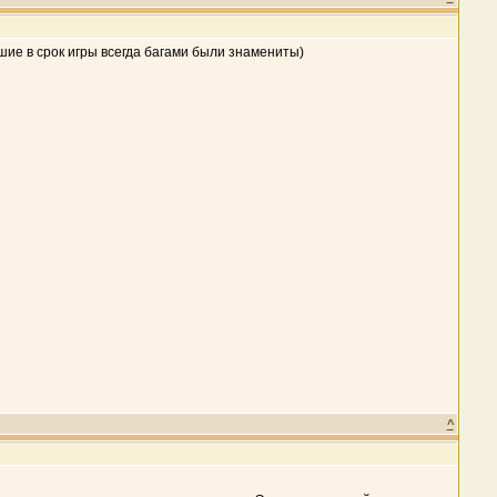
дшие в срок игры всегда багами были знамениты)
^