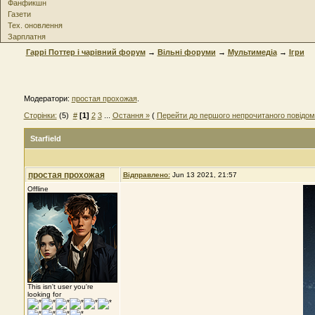
Фанфикшн
Газети
Тех. оновлення
Зарплатня
Гаррі Поттер і чарівний форум
→
Вільні форуми
→
Мультимедіа
→
Ігри
Модератори:
простая прохожая
.
Сторінки:
(5)
#
[1]
2
3
...
Остання »
(
Перейти до першого непрочитаного повідо
Starfield
простая прохожая
Відправлено:
Jun 13 2021, 21:57
Offline
This isn't user you're
looking for