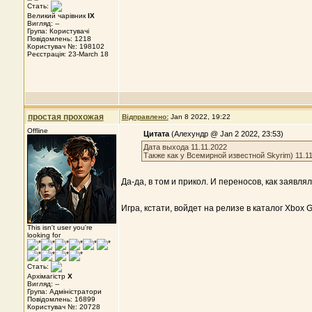
Стать:
Великий чарівник
IX
Вигляд: --
Група: Користувачі
Повідомлень: 1218
Користувач №: 198102
Реєстрація: 23-March 18
простая прохожая
Відправлено:
Jan 8 2022, 19:22
Offline
Цитата
(Алехундр @ Jan 2 2022, 23:53)
Дата выхода 11.11.2022
Также как у Всемирной известной Skyrim) 11.11
Да-да, в том и прикол. И переносов, как заявлял
Игра, кстати, войдет на релизе в каталог Xbox 
This isn't user you're
looking for
Стать:
Архімагістр
X
Вигляд: --
Група: Адміністратори
Повідомлень: 16899
Користувач №: 20728