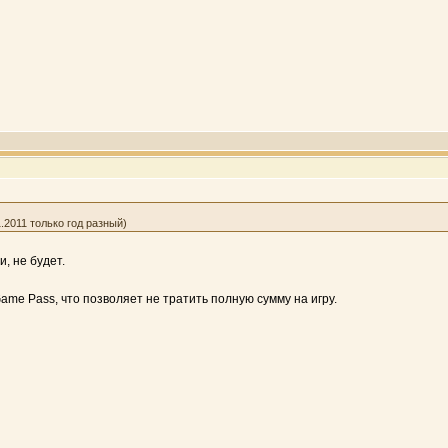
.2011 только год разный)
и, не будет.
Game Pass, что позволяет не тратить полную сумму на игру.