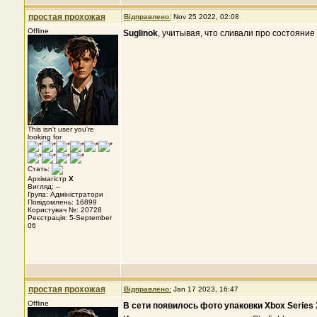
простая прохожая
Відправлено:
Nov 25 2022, 02:08
Offline
Suglinok
, учитывая, что сливали про состояние
This isn't user you're
looking for
Стать:
Архімагістр
X
Вигляд: --
Група: Адміністратори
Повідомлень: 16899
Користувач №: 20728
Реєстрація: 5-September
06
простая прохожая
Відправлено:
Jan 17 2023, 16:47
Offline
В сети появилось фото упаковки Xbox Series 