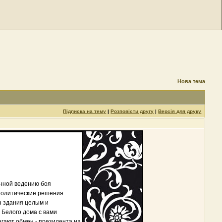
Нова тема
Підписка на тему
|
Розповісти другу
|
Версія для друку
нной ведению боя
 политические решения.
з здания целым и
 Белого дома с вами
агают обмен - президента на