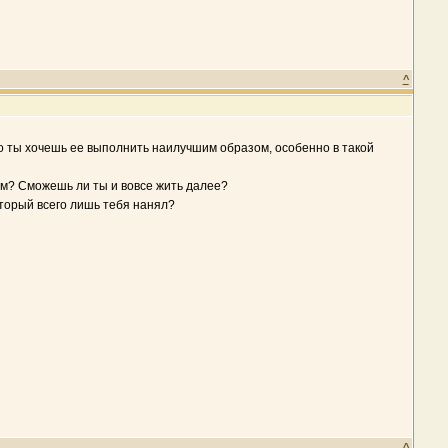
^
 что ты хочешь ее выполнить наилучшим образом, особенно в такой
ам? Сможешь ли ты и вовсе жить далее?
оторый всего лишь тебя нанял?
^