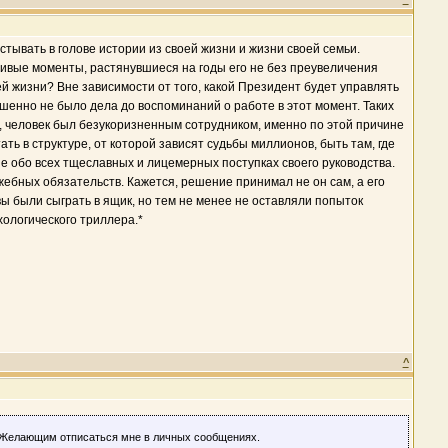
ывать в голове истории из своей жизни и жизни своей семьи.
тливые моменты, растянувшиеся на годы его не без преувеличения
ей жизни? Вне зависимости от того, какой Президент будет управлять
шенно не было дела до воспоминаний о работе в этот момент. Таких
, человек был безукоризненным сотрудником, именно по этой причине
ь в структуре, от которой зависят судьбы миллионов, быть там, где
ие обо всех тщеславных и лицемерных поступках своего руководства.
ебных обязательств. Кажется, решение принимал не он сам, а его
ы были сыграть в ящик, но тем не менее не оставляли попыток
ологического триллера.*
^
я. Желающим отписаться мне в личных сообщениях.