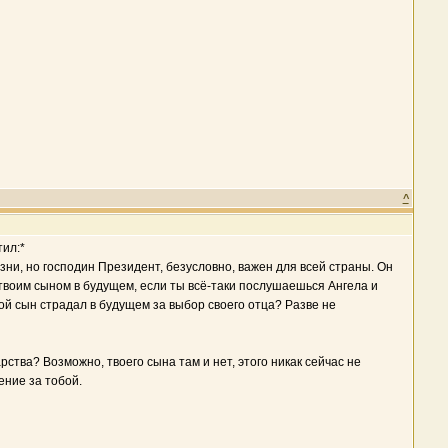
^
ил:*
изни, но господин Президент, безусловно, важен для всей страны. Он
 твоим сыном в будущем, если ты всё-таки послушаешься Ангела и
ой сын страдал в будущем за выбор своего отца? Разве не
арства? Возможно, твоего сына там и нет, этого никак сейчас не
ение за тобой.