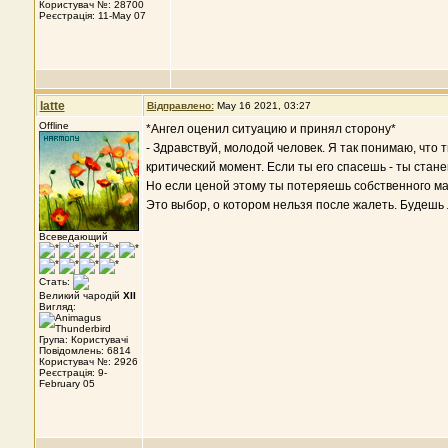
Користувач №: 28700
Реєстрація: 11-May 07
latte
Відправлено:
May 16 2021, 03:27
Offline
*Ангел оценил ситуацию и принял сторону*
- Здравствуй, молодой человек. Я так понимаю, что 
критический момент. Если ты его спасешь - ты стан
Но если ценой этому ты потеряешь собственного ма
Это выбор, о котором нельзя после жалеть. Будешь 
Всеведающий
Стать:
Великий чародій
XII
Вигляд:
Група: Користувачі
Повідомлень: 6814
Користувач №: 2926
Реєстрація: 9-
February 05