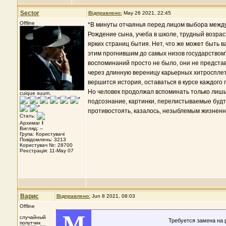
Sector
Відправлено:
May 26 2021, 22:45
Offline
*В минуты отчаянья перед лицом выбора между 
Рождение сына, учеба в школе, трудный возрас
ярких страниц бытия. Нет, что же может быть в
этим прогнившим до самых низов государством?
воспоминаний просто не было, они не предста
через длинную вереницу карьерных хитросплете
вершится история, оставаться в курсе каждого
Но человек продолжал вспоминать только лишь
cuique suum.
подсознание, картинки, перелистываемые будто
противостоять, казалось, незыблемым жизненн
Стать:
Архимаг
I
Вигляд: --
Група: Користувачі
Повідомлень: 3213
Користувач №: 28700
Реєстрація: 11-May 07
Варис
Відправлено:
Jun 8 2021, 08:03
Offline
M
случайный
Требуется замена на
попутчик