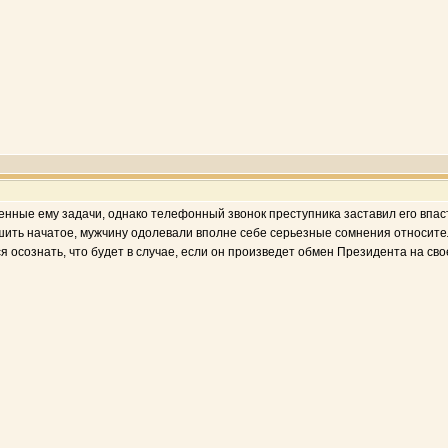
енные ему задачи, однако телефонный звонок преступника заставил его впасть
ить начатое, мужчину одолевали вполне себе серьезные сомнения относительно
ся осознать, что будет в случае, если он произведет обмен Президента на св