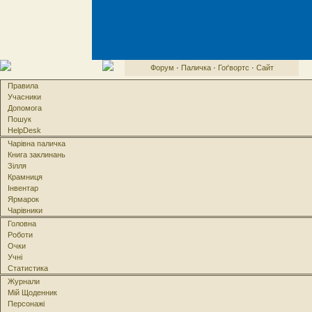
Форум
·
Паличка
·
Гоґвортс
·
Сайт
Правила
Учасники
Допомога
Пошук
HelpDesk
Чарівна паличка
Книга заклинань
Зілля
Крамниця
Інвентар
Ярмарок
Чарівники
Головна
Роботи
Очки
Учні
Статистика
Журнали
Мій Щоденник
Персонажі