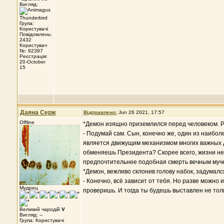
Вигляд:
Група:
Користувачі
Повідомлень:
2432
Користувач
№: 92397
Реєстрація:
20-October
15
Даяна Серж
Відправлено:
Jun 26 2021, 17:57
Offline
*Демон изящно приземлился перед человеком. Ре
- Подумай сам. Сын, конечно же, один из наиболе
является движущим механизмом многих важных де
обменяешь Президента? Скорее всего, жизни не 
предпочтительнее подобная смерть вечным муч
*Демон, вежливо склонив голову набок, задумался
- Конечно, всё зависит от тебя. Но разве можно 
Мудрец
проверишь. И тогда ты будешь выставлен не тол
Великий чародій
V
Вигляд: --
Група: Користувачі