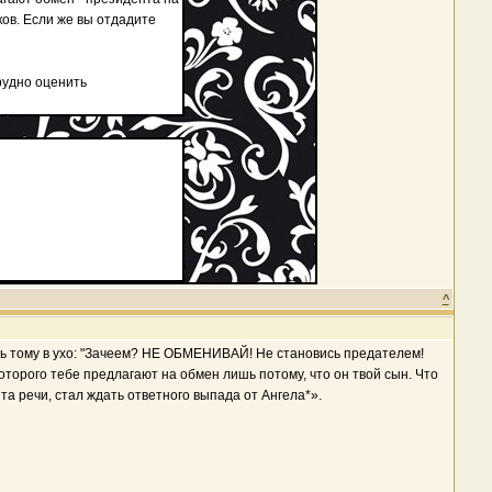
ков. Если же вы отдадите
рудно оценить
^
ть тому в ухо: "Зачеем? НЕ ОБМЕНИВАЙ! Не становись предателем!
которого тебе предлагают на обмен лишь потому, что он твой сын. Что
 речи, стал ждать ответного выпада от Ангела*».