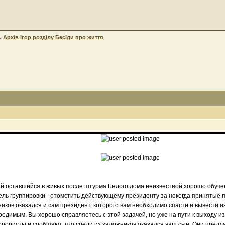
→
Архів ігор розділу Бесіди про життя
й оставшийся в живых после штурма Белого дома неизвестной хорошо обуче
ель группировки - отомстить действующему президенту за некогда принятые
иков оказался и сам президент, которого вам необходимо спасти и вывести и
едимым. Вы хорошо справляетесь с этой задачей, но уже на пути к выходу из
рористы и сообщают, что среди их заложников оказался ваш сын. Они предл