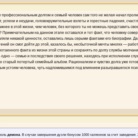
профессиональным долгом и семьей человек сам того не желая начал пролист
т, успехи и неудачи, головокружительные взлеты и горестные падения, счас
ажнее в этой жизни, чем человек, без которого ты не можешь представить сво
 Примечательным на данном этапе оставался и тот факт, что человеку совер
вляли никакой ценности, оставались лишь серыми фактами его биографии. Да
ний он смог дойти до этой, казалось бы, несбыточной мечты многих — работат
 потаенного факта из жизни этой страны и сохранять по долгу службы молчан
 одно — семью и последствия своего решения, находясь при исполнении служ
 старый потертый семейный альбом. Рационализм и чувство долга уже готов
ым устоям человека, чуть надломившимся под влиянием разыгравшегося псих
 роль
демона
. В случае завершения дуэли бонусом 1000 галлеонов за счет заведени