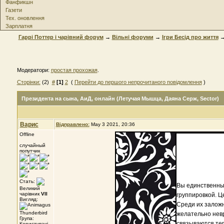
Фанфикшн
Газети
Тех. оновлення
Зарплатня
Гаррі Поттер і чарівний форум
→
Вільні форуми
→
Ігри Бесід про життя
Модератори:
простая прохожая
.
Сторінки:
(2)
#
[1]
2
(
Перейти до першого непрочитаного повідомлення
)
Президента на сына
, АиД, онлайн (Летучая Мышца, Даяна Серж, Sector)
Варис
Відправлено:
May 3 2021, 20:36
Offline
случайный
попутчик
Стать:
Вы единственны
Великий
чарівник
VII
группировкой. Ц
Вигляд:
Среди их заложн
желательно невр
Група:
связываются тер
Користувачі