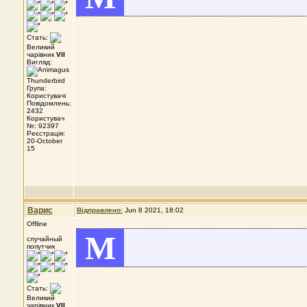
Стать:
Великий
чарівник
VII
Вигляд:
Група:
Користувачі
Повідомлень:
2432
Користувач
№: 92397
Реєстрація:
20-October
15
Варис
Відправлено:
Jun 8 2021, 18:02
Offline
M
случайный
попутчик
Стать:
Великий
чарівник
VII