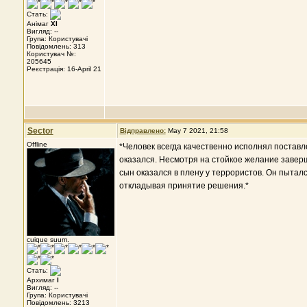
Стать:
Анімаг
XI
Вигляд: --
Група: Користувачі
Повідомлень: 313
Користувач №:
205645
Реєстрація: 16-April 21
Sector
Відправлено:
May 7 2021, 21:58
Offline
*Человек всегда качественно исполнял поставл
оказался. Несмотря на стойкое желание заверш
сын оказался в плену у террористов. Он пытал
откладывая принятие решения.*
cuique suum.
Стать:
Архимаг
I
Вигляд: --
Група: Користувачі
Повідомлень: 3213