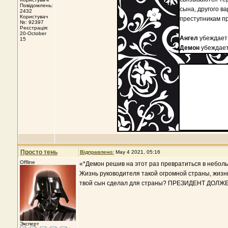
Повідомлень:
сына, другого в
2432
Користувач
преступникам пр
№: 92397
Реєстрація:
20-October
Ангел
убеждает
15
Демон
убеждает
Просто тень
Відправлено:
May 4 2021, 05:16
Offline
«*Демон решив на этот раз превратиться в небол
Жизнь руководителя такой огромной страны, жизнь 
твой сын сделал для страны? ПРЕЗИДЕНТ ДОЛЖЕН Ж
Эксперт