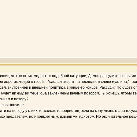
шив, что не стоит медлить в подобной ситуации, Демон рассудительно замет
е дорогих людей в твоей, - *сделал акцент на последнем слове мужчина,* - ж
л, внутренней и внешней политики, в конце-то концов. Рассуди: что будет с
будет ни ему, ни тебе: оба заклеймены вечным позором. Ты хочешь, чтобы тв
ениям и позору?
 и закончил:*
идти на поводу у каких-то жалких террористов, если на кону жизнь главы госуд
ько предателем, но и конкретным, извини уж, идиотом. Но окончательное реш