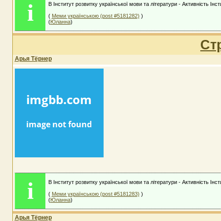
i
В Інститут розвитку української мови та літератури - Активність Інс
(
Меми українською (post #5181282)
)
(
Юланна
)
Ст
Арья Тёрнер
i
В Інститут розвитку української мови та літератури - Активність Інс
(
Меми українською (post #5181283)
)
(
Юланна
)
Арья Тёрнер