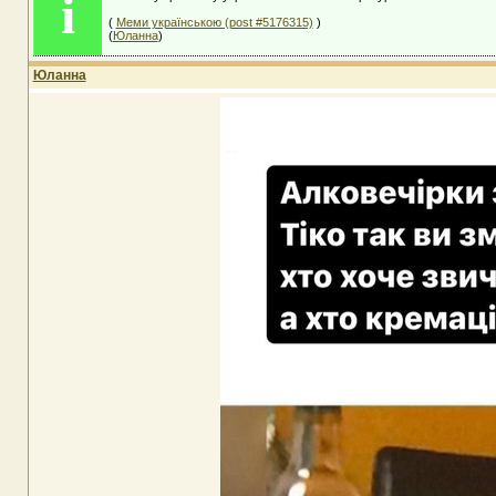
i
(
Меми українською (post #5176315)
)
(
Юланна
)
Юланна