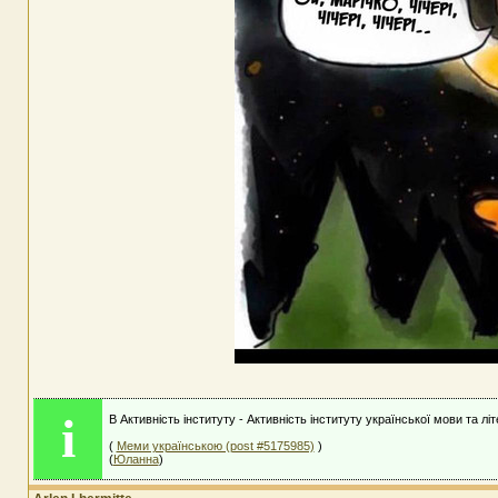
i
В Активність інституту - Активність інституту української мови та лі
(
Меми українською (post #5175985)
)
(
Юланна
)