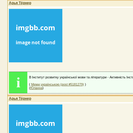
Арья Тёрнер
i
В Інститут розвитку української мови та літератури - Активність Інс
(
Меми українською (post #5181279)
)
(
Юланна
)
Арья Тёрнер