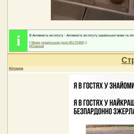
i
В Активність інституту - Активність інституту української мови та лі
(
Меми українською (post #5175489)
)
(
Юланна
)
Ст
Юланна