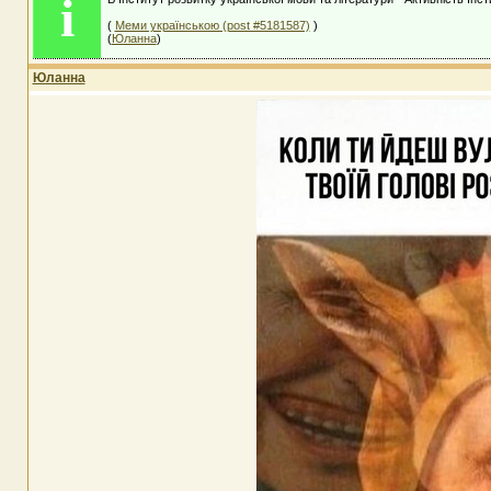
i
(
Меми українською (post #5181587)
)
(
Юланна
)
Юланна