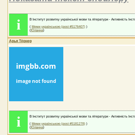
i
В Інститут розвитку української мови та літератури - Активність Інс
(
Меми українською (post #5176407)
)
(
Юланна
)
Арья Тёрнер
i
В Інститут розвитку української мови та літератури - Активність Інс
(
Меми українською (post #5181278)
)
(
Юланна
)