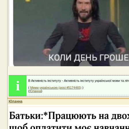
i
В Активність інституту - Активність інституту української мови та лі
(
Меми українською (post #5174465)
)
(
Юланна
)
Юланна