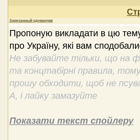
Ст
Зарезанный одуванчик
Пропоную викладати в цю тем
про Україну, які вам сподобали
Не забувайте тільки, що на ф
та концтабірні правила, том
прошу обходити, щоб не псува
А, і лайку замазуйте
Показати текст спойлеру