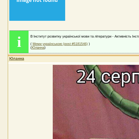
i
В Інститут розвитку української мови та літератури - Активність Інс
(
Меми українською (post #5181546)
)
(
Юланна
)
Юланна