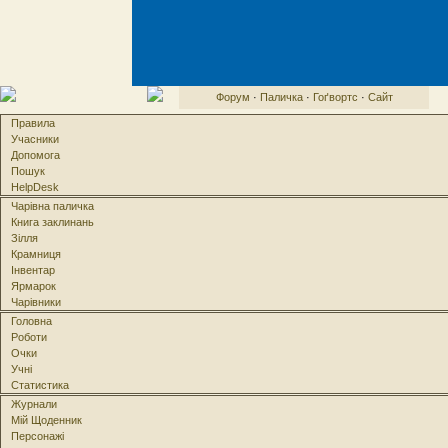
Форум
·
Паличка
·
Гоґвортс
·
Сайт
Правила
Учасники
Допомога
Пошук
HelpDesk
Чарівна паличка
Книга заклинань
Зілля
Крамниця
Інвентар
Ярмарок
Чарівники
Головна
Роботи
Очки
Учні
Статистика
Журнали
Мій Щоденник
Персонажі