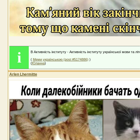
i
В Активність інституту - Активність інституту української мови та лі
(
Меми українською (post #5174886)
)
(
Юланна
)
Arlen Lhermitte