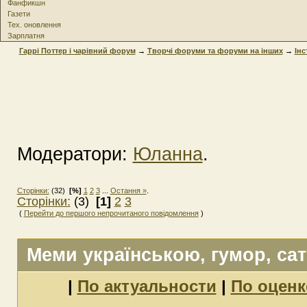
Фанфикшн
Газети
Тех. оновлення
Зарплатня
Гаррі Поттер і чарівний форум
→
Творчі форуми та форуми на інших
→
Інс
Модератори:
Юланна
.
Сторінки:
(32)
[%]
1
2
3
...
Остання »
.
Сторінки:
(3)
[1]
2
3
(
Перейти до першого непрочитаного повідомлення
)
Меми українською
, гумор, са
|
По актуальности
|
По оценк