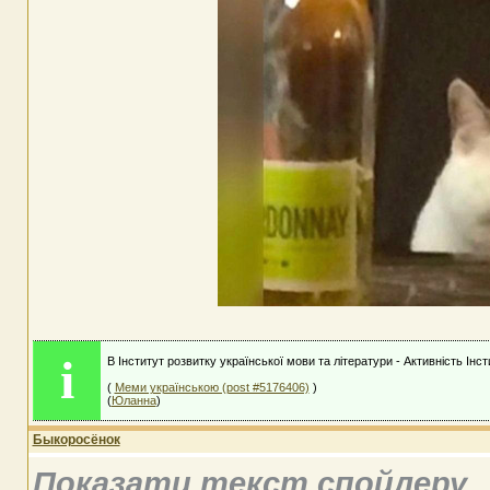
i
В Інститут розвитку української мови та літератури - Активність Інс
(
Меми українською (post #5176406)
)
(
Юланна
)
Быкоросёнок
Показати текст спойлеру