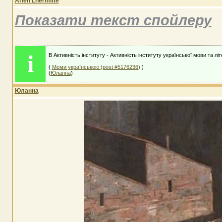
Arlen Lhermitte
Показати текст спойлеру
i
В Активність інституту - Активність інституту української мови та лі
(
Меми українською (post #5176236)
)
(
Юланна
)
Юланна