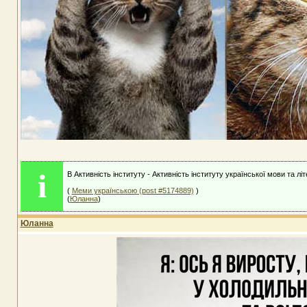
i
В Активність інституту - Активність інституту української мови та лі
(
Меми українською (post #5174889)
)
(
Юланна
)
Юланна