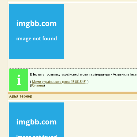
i
В Інститут розвитку української мови та літератури - Активність Інс
(
Меми українською (post #5181545)
)
(
Юланна
)
Арья Тёрнер