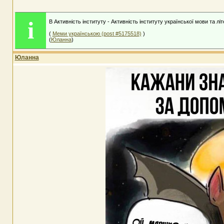
i
В Активність інституту - Активність інституту української мови та лі
(
Меми українською (post #5175518)
)
(
Юланна
)
Юланна