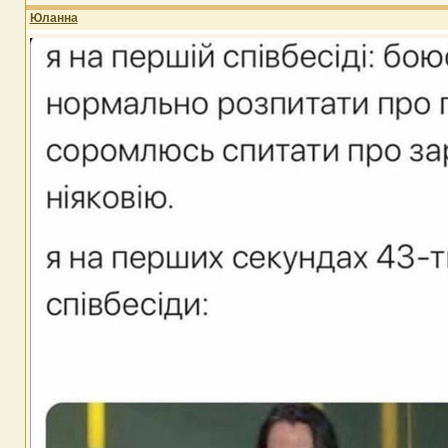
Юланна