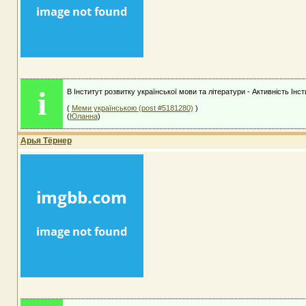
i
В Інститут розвитку української мови та літератури - Активність Інс
(
Меми українською (post #5181280)
)
(
Юланна
)
Арья Тёрнер