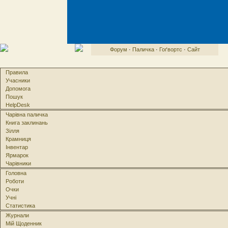
Форум
·
Паличка
·
Гоґвортс
·
Сайт
Правила
Учасники
Допомога
Пошук
HelpDesk
Чарівна паличка
Книга заклинань
Зілля
Крамниця
Інвентар
Ярмарок
Чарівники
Головна
Роботи
Очки
Учні
Статистика
Журнали
Мій Щоденник