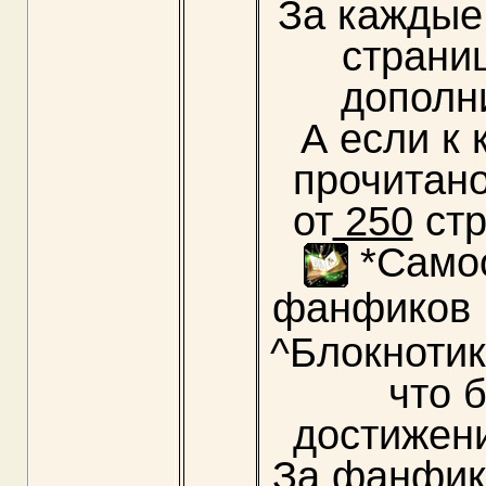
За кажды
страни
дополн
А если к
прочитан
от
250
стр
*Само
фанфиков
^Блокнотик
что 
достижени
За фанфик