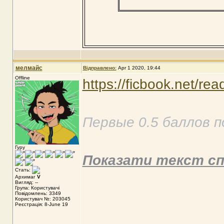
мелмайс
Відправлено:
Apr 1 2020, 19:44
Offline
https://ficbook.net/re
Первые 0.5 баллов п
Гуру
Показати текст сп
Стать:
Архимаг
V
Вигляд: --
Група: Користувачі
Повідомлень: 3349
Користувач №: 203045
Реєстрація: 8-June 19