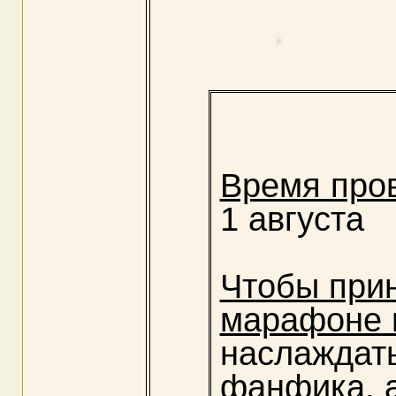
Время про
1 августа
Чтобы прин
марафоне 
наслаждат
фанфика, а