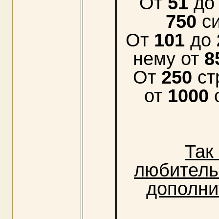
От
51
д
750
си
От
101
до
нему от
8
От
250
ст
от
1000
Так
любител
дополни