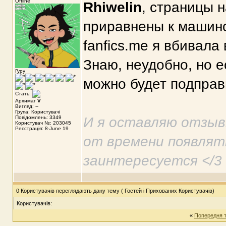
Offline
Rhiwelin
, страницы н
приравнены к машино
fanfics.me я вбивала 
Знаю, неудобно, но е
Гуру
можно будет подправ
Стать:
Архимаг
V
Вигляд: --
Група: Користувачі
Повідомлень: 3349
И я оставляю отзыв
Користувач №: 203045
Реєстрація: 8-June 19
от времени появлять
заинтересуется </3
0 Користувачів переглядають дану тему ( Гостей і Прихованих Користувачів)
Користувачів:
«
Попередня 