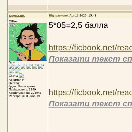
мелмайс
Відправлено:
Apr 16 2020, 15:43
Offline
5*05=2,5 балла
https://ficbook.net/re
Показати текст сп
Гуру
Стать:
Архимаг
V
Вигляд: --
Група: Користувачі
Повідомлень: 3349
https://ficbook.net/re
Користувач №: 203045
Реєстрація: 8-June 19
Показати текст сп