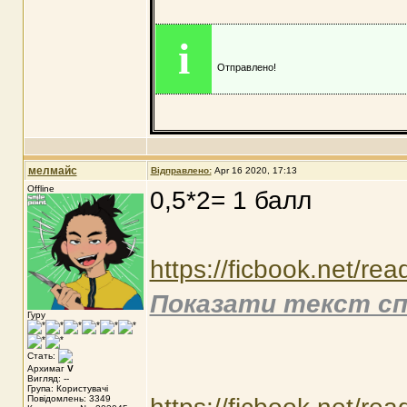
i
Отправлено!
мелмайс
Відправлено:
Apr 16 2020, 17:13
Offline
0,5*2= 1 балл
https://ficbook.net/re
Показати текст сп
Гуру
Стать:
Архимаг
V
Вигляд: --
Група: Користувачі
Повідомлень: 3349