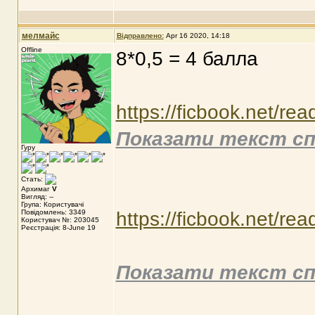
мелмайс
Відправлено:
Apr 16 2020, 14:18
Offline
8*0,5 = 4 балла
https://ficbook.net/re
Показати текст сп
Гуру
Стать:
Архимаг
V
Вигляд: --
Група: Користувачі
Повідомлень: 3349
https://ficbook.net/re
Користувач №: 203045
Реєстрація: 8-June 19
Показати текст сп