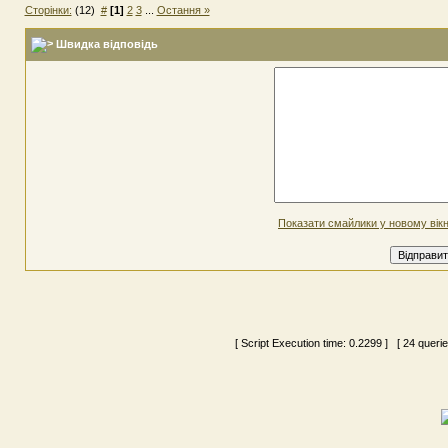
Сторінки:
(12)
#
[1]
2
3
...
Остання »
Швидка відповідь
Показати смайлики у новому вікн
[ Script Execution time:
0.2299
] [ 24 queri