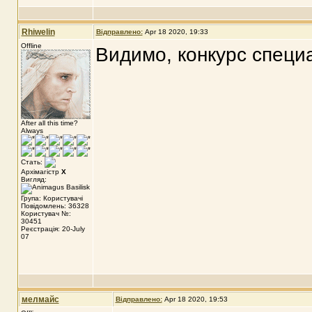
Rhiwelin
Відправлено:
Apr 18 2020, 19:33
Offline
Видимо, конкурс специ
After all this time?
Always
Стать:
Архімагістр
X
Вигляд:
Група: Користувачі
Повідомлень: 36328
Користувач №:
30451
Реєстрація: 20-July
07
мелмайс
Відправлено:
Apr 18 2020, 19:53