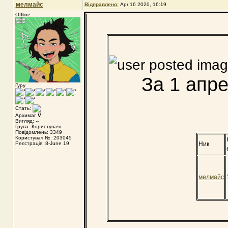
мелмайс
Відправлено:
Apr 16 2020, 16:19
Offline
За 1 апре
Гуру
Стать:
Архимаг
V
Вигляд: --
Група: Користувачі
Повідомлень: 3349
Користувач №: 203045
Реєстрація: 8-June 19
Ник
мелмайс