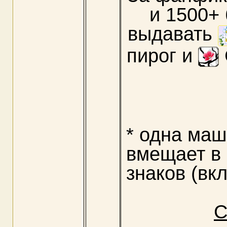
и 1500+
выдавать
пирог и
* одна ма
вмещает в 
знаков (вк
С