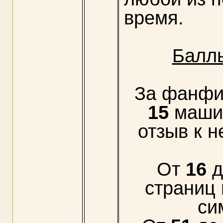
время.
Балл
За фанфи
15
машин
отзыв к 
От
16
страниц 
си