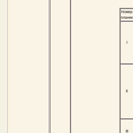
Номер
планки
I
II
III