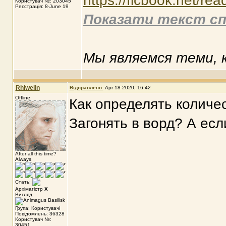
https://ficbook.net/re
Користувач №: 203045
Реєстрація: 8-June 19
Показати текст сп
Мы являемся теми, к
Rhiwelin
Відправлено:
Apr 18 2020, 16:42
Offline
Как определять количе
Загонять в ворд? А есл
After all this time?
Always
Стать:
Архімагістр
X
Вигляд:
Група: Користувачі
Повідомлень: 36328
Користувач №:
30451