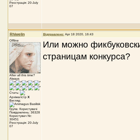
Реєстрація: 20-July
07
Rhiwelin
Відправлено:
Apr 18 2020, 16:43
Offline
Или можно фикбуковск
страницам конкурса?
After all this time?
Always
Стать:
Архімагістр
X
Вигляд:
Група: Користувачі
Повідомлень: 36328
Користувач №:
30451
Реєстрація: 20-July
07