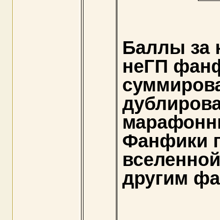
Баллы за 
неГП фанф
суммирова
дублирова
марафонны
Фанфики 
вселенной
другим ф