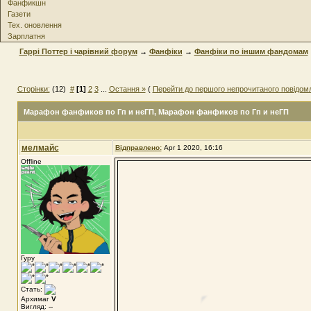
Фанфикшн
Газети
Тех. оновлення
Зарплатня
Гаррі Поттер і чарівний форум
→
Фанфіки
→
Фанфіки по іншим фандомам
Сторінки:
(12)
#
[1]
2
3
...
Остання »
(
Перейти до першого непрочитаного повідом
Марафон фанфиков по Гп и неГП
, Марафон фанфиков по Гп и неГП
мелмайс
Відправлено:
Apr 1 2020, 16:16
Offline
Гуру
Стать:
Архимаг
V
Вигляд: --