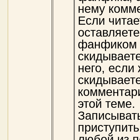
нему комм
Если читае
оставляет
фанфиком 
скидываете
него, если
скидываете
комментари
этой теме.
Записывать
приступить
любой из п