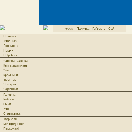
Форум
·
Паличка
·
Гоґвортс
·
Сайт
Правила
Учасники
Допомога
Пошук
HelpDesk
Чарівна паличка
Книга заклинань
Зілля
Крамниця
Інвентар
Ярмарок
Чарівники
Головна
Роботи
Очки
Учні
Статистика
Журнали
Мій Щоденник
Персонажі