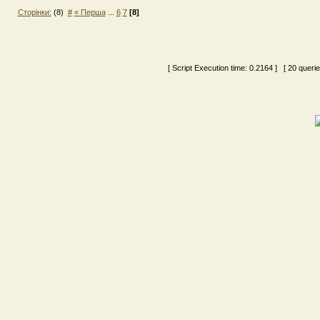
Сторінки:
(8)
#
« Перша
...
6
7
[8]
[ Script Execution time:
0.2164
] [ 20 queri