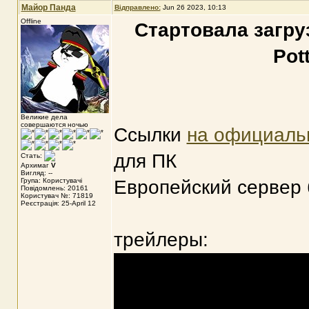
Майор Панда
Відправлено:
Jun 26 2023, 10:13
Offline
Стартовала загру
Pot
Великие дела
совершаются ночью
Ссылки
на официаль
для ПК
Стать:
Архимаг
V
Вигляд: --
Група: Користувачі
Европейский сервер 
Повідомлень: 20161
Користувач №: 71819
Реєстрація: 25-April 12
трейлеры: