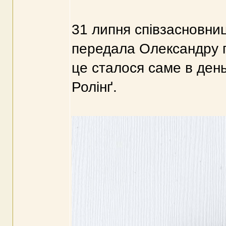
31 липня співзасновн
передала Олександру п
це сталося саме в ден
Ролінґ.