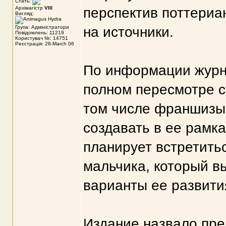
Стать:
Архімагістр
VIII
перспектив поттериа
Вигляд:
Група: Адміністратори
на источники.
Повідомлень: 11219
Користувач №: 14751
Реєстрація: 28-March 06
По информации журн
полном пересмотре с
том числе франшизы 
создавать в ее рамка
планирует встретить
мальчика, который в
варианты ее развити
Издание назвало пре