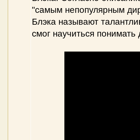
"самым непопулярным дир
Блэка называют талантли
смог научиться понимать 