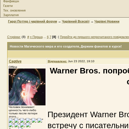
Фанфикшн
Газети
Тех. оновлення
Зарплатня
Гаррі Поттер і чарівний форум
→
Чарівний Всесвіт
→
Чарівні Новини
Сторінки:
(8)
#
« Перша
...
6
7
[8]
(
Перейти до першого непрочитаного повідомле
Новости Магического мира и его создателя
, Держим фанатов в курсе!
Captive
Відправлено:
Jun 23 2022, 19:10
Offline
Warner Bros. попр
Человек понимает
ценность чего-либо
Президент Warner Bro
только после потери
этого...
встречу с писательн