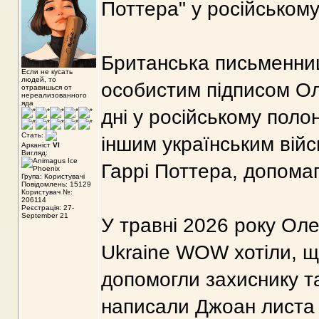
Поттера" у російському
Британська письменниц
Если не кусать
людей, то
особистим підписом Ол
отравишься от
нереализованного
яда
дні у російському полон
Стать:
іншим українським війс
Арканіст
VI
Вигляд:
Гаррі Поттера, допома
Група: Користувачі
Повідомлень: 15129
Користувач №:
206114
Реєстрація: 27-
September 21
У травні 2026 року Ол
Ukraine WOW хотіли, що
допомогли захиснику т
написали Джоан листа 