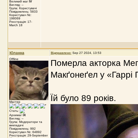
Великий маг
IV
Вигляд: --
Група: Користувачі
Повідомлень: 5833
Користувач №:
198069
Реєстрація: 17-
March 18
Юланна
Відправлено:
Sep 27 2024, 13:53
Offline
Померла акторка Мег
Макґонеґел у «Гаррі 
Їй було 89 років.
Мастер
Стать:
Архимаг
IX
Вигляд: --
Група: Модератори та
викладачі
Повідомлень: 992
Користувач №: 64892
Реєстрація: 29-September