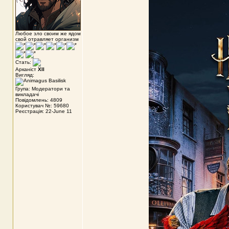
Любое зло своим же ядом
свой отравляет организм
Стать:
Арканіст
XII
Вигляд:
Група: Модератори та
викладачі
Повідомлень: 4809
Користувач №: 59680
Реєстрація: 22-June 11