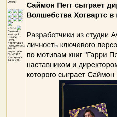
Offline
Саймон Пегг сыграет д
Волшебства Хогвартс в 
Стать:
Великий
Разработчики из студии A
магістр
X
Вигляд: --
Група:
личность ключевого перс
Користувачі
Повідомлень:
10411
Користувач
по мотивам книг "Гарри П
№: 40977
Реєстрація:
14-July 08
наставником и директоро
которого сыграет Саймон 