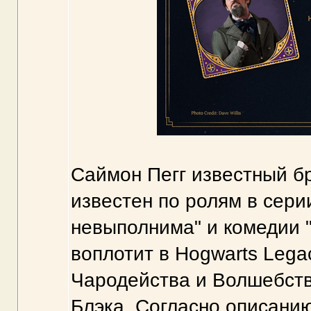
Саймон Пегг известный б
известен по ролям в сери
невыполнима" и комедии 
воплотит в Hogwarts Leg
Чародейства и Волшебст
Блэка. Согласно описанию