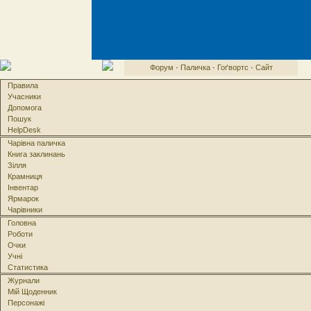
Форум
·
Паличка
·
Гоґвортс
·
Сайт
Правила
Учасники
Допомога
Пошук
HelpDesk
Чарівна паличка
Книга заклинань
Зілля
Крамниця
Інвентар
Ярмарок
Чарівники
Головна
Роботи
Очки
Учні
Статистика
Журнали
Мій Щоденник
Персонажі