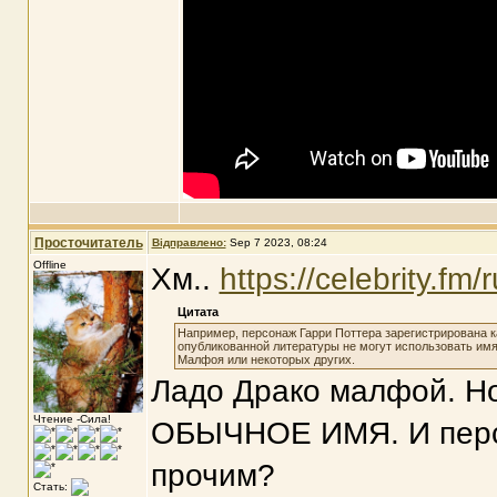
Просточитатель
Відправлено:
Sep 7 2023, 08:24
Offline
Хм..
https://celebrity.fm/
Цитата
Например, персонаж Гарри Поттера зарегистрирована ка
опубликованной литературы не могут использовать имя
Малфоя или некоторых других.
Ладо Драко малфой. Но
Чтение -Сила!
ОБЫЧНОЕ ИМЯ. И перс
прочим?
Стать: