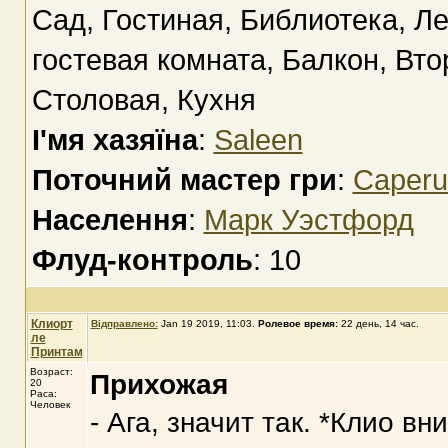
Сад, Гостиная, Библиотека, Л
гостевая комната, Балкон, Вто
Столовая, Кухня
І'мя хазяїна
:
Saleen
Поточний мастер гри
:
Caperuc
Населення
:
Марк Уэстфорд
Флуд-контроль
: 10
Клиорт
Відправлено:
Jan 19 2019, 11:03
.
Ролевое время:
22 день, 14 час.
ле
Принтам
Возраст:
Прихожая
20
Раса:
Человек
- Ага, значит так. *Клио в