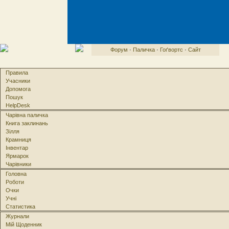
Форум
·
Паличка
·
Гоґвортс
·
Сайт
Правила
Учасники
Допомога
Пошук
HelpDesk
Чарівна паличка
Книга заклинань
Зілля
Крамниця
Інвентар
Ярмарок
Чарівники
Головна
Роботи
Очки
Учні
Статистика
Журнали
Мій Щоденник