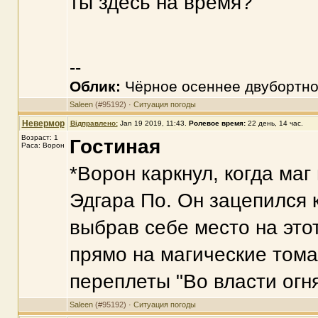
ты здесь на время?
--
Облик:
Чёрное осеннее двубортно
Saleen
(#95192) ·
Ситуация погоды
Невермор
Відправлено:
Jan 19 2019, 11:43
.
Ролевое время:
22 день, 14 час.
Возраст: 1
Гостиная
Раса: Ворон
*Ворон каркнул, когда маг
Эдгара По. Он зацепился к
выбрав себе место на это
прямо на магические тома
переплеты "Во власти огня
Saleen
(#95192) ·
Ситуация погоды