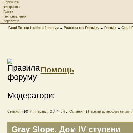
Персонажі
Фанфикшн
Газети
Тех. оновлення
Зарплатня
Гаррі Поттер і чарівний форум
→
Рольова гра Гоґсміду
→
Гоґсмід
→
Скелi 
Помощь
Модератори:
Сторінки:
(10)
#
« Перша
...
2
3
[4]
5
6
...
Остання »
(
Перейти до першого непрочи
Gray Slope
, Дом IV ступени