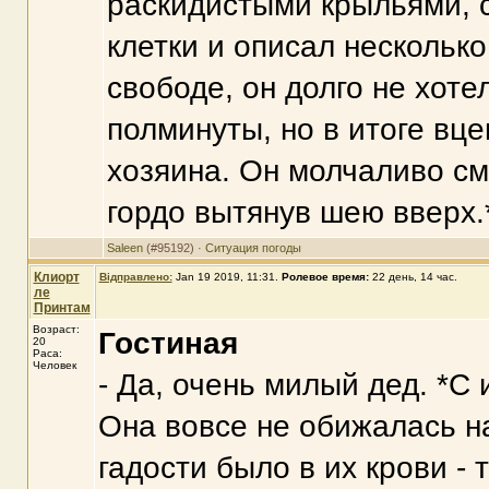
раскидистыми крыльями, 
клетки и описал несколько
свободе, он долго не хоте
полминуты, но в итоге вце
хозяина. Он молчаливо см
гордо вытянув шею вверх.
Saleen
(#95192) ·
Ситуация погоды
Клиорт
Відправлено:
Jan 19 2019, 11:31
.
Ролевое время:
22 день, 14 час.
ле
Принтам
Возраст:
Гостиная
20
Раса:
Человек
- Да, очень милый дед. *С
Она вовсе не обижалась на
гадости было в их крови - 