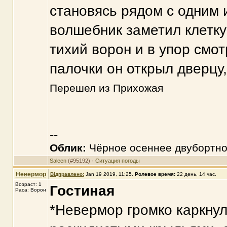
становясь рядом с одним 
волшебник заметил клетку
тихий ворон и в упор смо
палочки он открыл дверцу,
Перешел из Прихожая
--
Облик:
Чёрное осеннее двубортно
Saleen
(#95192) ·
Ситуация погоды
Невермор
Відправлено:
Jan 19 2019, 11:25
.
Ролевое время:
22 день, 14 час.
Возраст: 1
Гостиная
Раса: Ворон
*Невермор громко каркнул