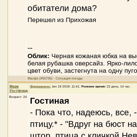
обитатели дома?
Перешел из Прихожая
--
Облик:
Черная кожаная юбка на вы
белая рубашка оверсайз. Ярко-лило
цвет обуви, застегнута на одну пуг
Фасфи
(#56786) ·
Ситуация погоды
Марк
Відправлено:
Jan 19 2019, 11:41
.
Ролевое время:
22 день, 14 час.
Уэстфорд
Возраст: 24
Гостиная
- Пока что, надеюсь, все,
птицу.* - "Вдруг на бюст 
штор, птица с кличкой Не