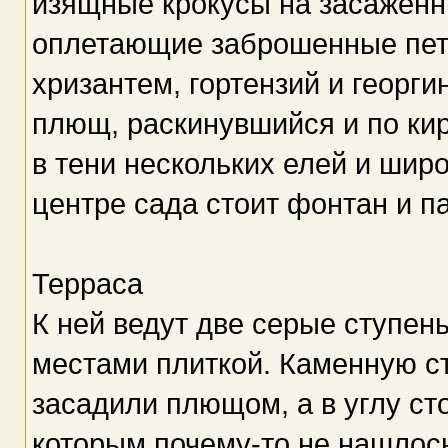
изящные крокусы на засаженны
оплетающие заброшенные пет
хризантем, гортензий и георги
плющ, раскинувшийся и по ки
в тени нескольких елей и шир
центре сада стоит фонтан и п
Терраса
К ней ведут две серые ступен
местами плиткой. Каменную ст
засадили плющом, а в углу ст
которым почему-то не нашлось