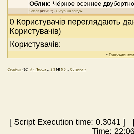
Облик:
Чёрное осеннее двубортно
Saleen
(#95192) ·
Ситуация погоды
0 Користувачів переглядають дан
Користувачів)
Користувачів:
«
Попередня тема
Сторінки:
(10)
#
« Перша
...
2
3
[4]
5
6
...
Остання »
[ Script Execution time:
0.3041
] [
Time: 22:06