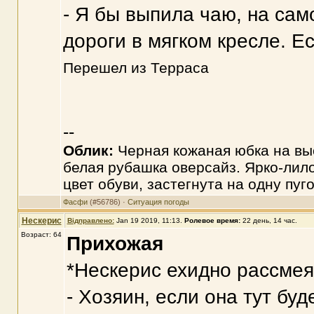
- Я бы выпила чаю, на сам
дороги в мягком кресле. Е
Перешел из Терраса
--
Облик:
Черная кожаная юбка на вы
белая рубашка оверсайз. Ярко-лило
цвет обуви, застегнута на одну пуг
Фасфи
(#56786) ·
Ситуация погоды
Нескерис
Відправлено:
Jan 19 2019, 11:13
.
Ролевое время:
22 день, 14 час.
Возраст: 64
Прихожая
*Нескерис ехидно рассмея
- Хозяин, если она тут бу