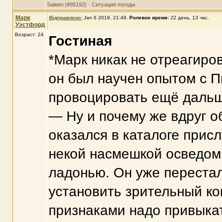
Saleen
(#95192) ·
Ситуация погоды
Марк
Відправлено:
Jan 6 2019, 21:49
.
Ролевое время:
22 день, 13 час.
Уэстфорд
Возраст: 24
Гостиная
*Марк никак не отреагиро
он был научен опытом с 
провоцировать ещё дальш
— Ну и почему же вдруг об
оказался в каталоге присл
некой насмешкой осведом
ладонью. Он уже перестал
установить зрительный ко
признаками надо привыкат