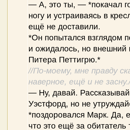
— А, это ты, — *покачал г
ногу и устраиваясь в крес
ещё не доставили.
*Он попытался взглядом п
и ожидалось, но внешний 
Питера Петтигрю.*
//По-моему, мне правду ск
наверное, ещё и не засну./
— Ну, давай. Рассказывай,
Уэстфорд, но не утруждайс
*поздоровался Марк. Да, 
что это ещё за обитатель 