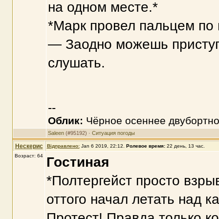
на одном месте.*
*Марк провел пальцем по 
— Заодно можешь приступа
слушать.
--
Облик:
Чёрное осеннее двубортно
Saleen
(#95192) ·
Ситуация погоды
Нескерис
Відправлено:
Jan 6 2019, 22:12
.
Ролевое время:
22 день, 13 час.
Возраст: 64
Гостиная
*Полтергейст просто взрыв
оттого начал летать над к
Протест! Правда только ко