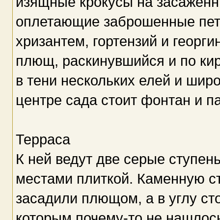
изящные крокусы на засаженны
оплетающие заброшенные пет
хризантем, гортензий и георги
плющ, раскинувшийся и по ки
в тени нескольких елей и шир
центре сада стоит фонтан и п
Терраса
К ней ведут две серые ступен
местами плиткой. Каменную ст
засадили плющом, а в углу ст
которым почему-то не нашлось