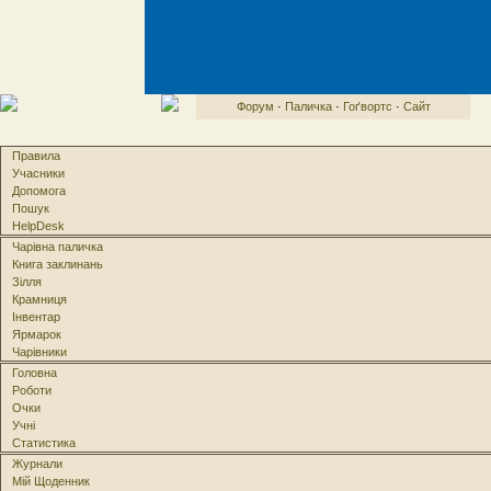
Форум
·
Паличка
·
Гоґвортс
·
Сайт
Правила
Учасники
Допомога
Пошук
HelpDesk
Чарівна паличка
Книга заклинань
Зілля
Крамниця
Інвентар
Ярмарок
Чарівники
Головна
Роботи
Очки
Учні
Статистика
Журнали
Мій Щоденник