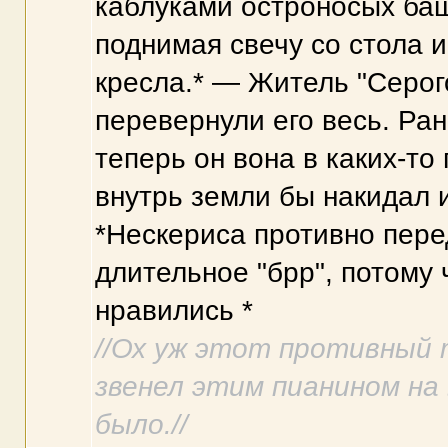
каблуками остроносых баш
поднимая свечу со стола и
кресла.* — Житель "Серого 
перевернули его весь. Ран
теперь он вона в каких-то 
внутрь земли бы накидал 
*Нескериса противно пере
длительное "брр", потому 
нравились *
//Ох уж этот противный
звенел этим пианином на 
было.//