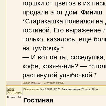
горшки от цветов в их пис
продали этот дом. Финиш.
*Старикашка появился на 
гостиной. Его выражение 
только, казалось, ещё бо
на тумбочку.*
— И вот он ты, соседушка,
кофе, хозя-я-яин? — *стол
растянутой улыбочкой.*
Saleen
(#95192) ·
Ситуация погоды
Марк
Відправлено:
Jan 6 2019, 22:25
.
Ролевое время:
22 день, 13 час.
Уэстфорд
Возраст: 24
Гостиная