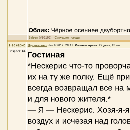
--
Облик:
Чёрное осеннее двубортно
Saleen
(#95192) ·
Ситуация погоды
Нескерис
Відправлено:
Jan 6 2019, 20:41
.
Ролевое время:
22 день, 13 час.
Возраст: 64
Гостиная
*Нескерис что-то проворч
их на ту же полку. Ещё пр
всегда возвращал все на 
и для нового жителя.*
— Я — Нескерис. Хозя-я-я
воздух и исчезая над голо