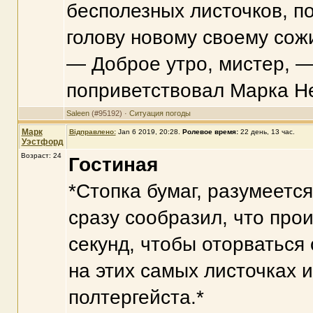
бесполезных листочков, по
голову новому своему сож
— Доброе утро, мистер, 
поприветствовал Марка Не
Saleen
(#95192) ·
Ситуация погоды
Марк
Відправлено:
Jan 6 2019, 20:28
.
Ролевое время:
22 день, 13 час.
Уэстфорд
Возраст: 24
Гостиная
*Стопка бумаг, разумеется
сразу сообразил, что пр
секунд, чтобы оторваться
на этих самых листочках 
полтергейста.*