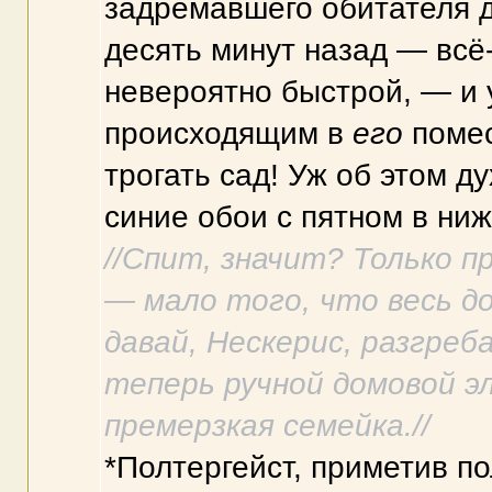
задремавшего обитателя д
десять минут назад — всё
невероятно быстрой, — и 
происходящим в
его
помес
трогать сад! Уж об этом 
синие обои с пятном в ниж
//Спит, значит? Только п
— мало того, что весь до
давай, Нескерис, разгреб
теперь ручной домовой эл
премерзкая семейка.//
*Полтергейст, приметив пол