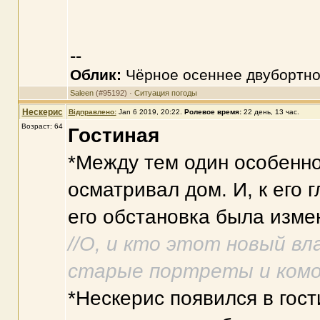
--
Облик:
Чёрное осеннее двубортно
Saleen
(#95192) ·
Ситуация погоды
Нескерис
Відправлено:
Jan 6 2019, 20:22
.
Ролевое время:
22 день, 13 час.
Возраст: 64
Гостиная
*Между тем один особенно
осматривал дом. И, к его 
его обстановка была изме
//О, и кто этот новый в
старые портреты и комо
*Нескерис появился в гос