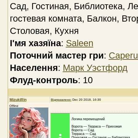
Сад, Гостиная, Библиотека, Л
гостевая комната, Балкон, Вто
Столовая, Кухня
І'мя хазяїна
:
Saleen
Поточний мастер гри
:
Caperuc
Населення
:
Марк Уэстфорд
Флуд-контроль
: 10
MizukiRin
Відправлено:
Dec 20 2018, 16:30
Offline
Логика перемещений
Ворота — Терраса — Прихожая
Ворота — Сад
Терраса — Сад
Прихожая — Гостиная — Библиотека