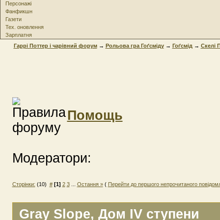
Персонажі
Фанфикшн
Газети
Тех. оновлення
Зарплатня
Гаррі Поттер і чарівний форум
→
Рольова гра Гоґсміду
→
Гоґсмід
→
Скелi 
Помощь
Модератори:
Сторінки:
(10)
#
[1]
2
3
...
Остання »
(
Перейти до першого непрочитаного повідом
Gray Slope
, Дом IV ступени