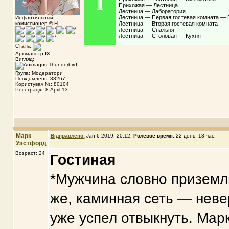
i
Прихожая — Лестница
Лестница — Лаборатория
Лестница — Первая гостевая комната — 
Инфантильный
комиссионер © Н.
Лестница — Вторая гостевая комната
Лестница — Спальня
Лестница — Столовая — Кухня
Стать:
Архімагістр
IX
Вигляд:
Група: Модератори
Повідомлень: 33267
Користувач №: 80104
Реєстрація: 8-April 13
Марк
Відправлено:
Jan 6 2019, 20:12
.
Ролевое время:
22 день, 13 час.
Уэстфорд
Возраст: 24
Гостиная
*Мужчина словно приземл
же, каминная сеть — неве
уже успел отвыкнуть. Мар