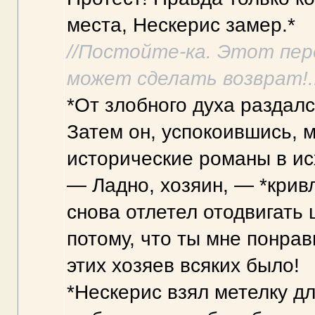
места, Нескерис замер.*
//Постойте-ка. Этот пере
может сделать возврат!..
*От злобного духа раздал
Затем он, успокоившись, 
исторические романы в ис
— Ладно, хозяин, — *крив
снова отлетел отодвигать 
потому, что ты мне понра
этих хозяев всяких было!
*Нескерис взял метелку дл