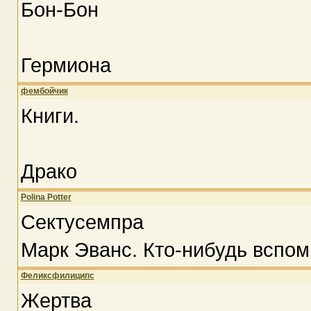
Бон-Бон
Гермиона
фембойчик
Книги.
Драко
Polina Potter
Сектусемпра
Марк Эванс. Кто-нибудь вспомн
Феликсфилиципс
Жертва