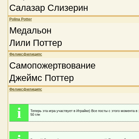
Салазар Слизерин
Polina Potter
Медальон
Лили Поттер
Феликсфилиципс
Самопожертвование
Джеймс Поттер
Феликсфилиципс
i
Теперь эта игра участвует в Играйке) Все посты с этого момента в э
50 глн