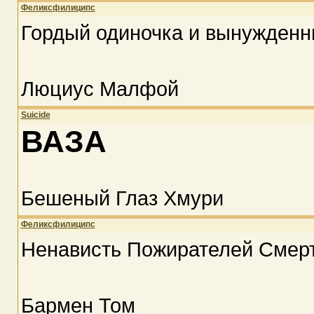
Феликсфилиципс
Гордый одиночка и вынужден
Люциус Малфой
Suicide
ВАЗА
Бешеный Глаз Хмури
Феликсфилиципс
Ненависть Пожирателей Смерт
Бармен Том