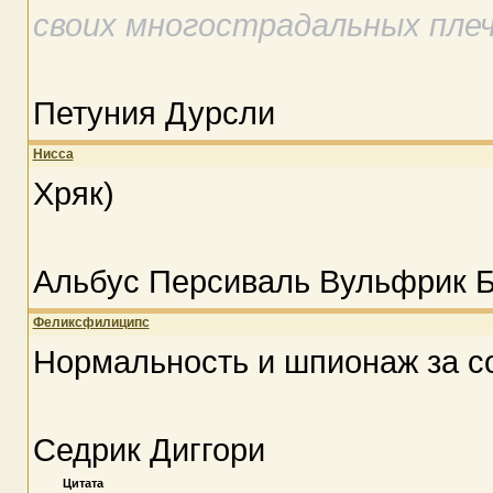
своих многострадальных плеч
Петуния Дурсли
Нисса
Хряк)
Альбус Персиваль Вульфрик 
Феликсфилиципс
Нормальность и шпионаж за с
Седрик Диггори
Цитата