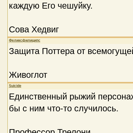
каждую Его чешуйку.
Сова Хедвиг
Феликсфилиципс
Защита Поттера от всемогуще
Живоглот
Suicide
Единственный рыжий персонаж
бы с ним что-то случилось.
Профессор Трелони