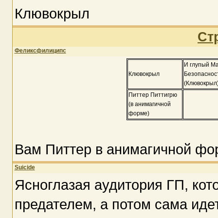
Клювокрыл
Ст
Феликсфилиципс
И глупый М
Клювокрыл
Безопасност
(Клювокрыл
Питтер Питтигрю
(в анимагичной
форме)
Вам Питтер в анимагичной фо
Suicide
Ясноглазая аудитория ГП, кот
предателем, а потом сама иде