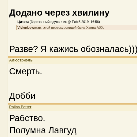
Додано через хвилину
Цитата
(3арезанный одуванчик @ Feb 5 2019, 16:56)
VivienLowman
, этой первокурсницей была Ханна Аббот
Разве? Я кажись обозналась))
Алюстриэль
Смерть.
Добби
Polina Potter
Рабство.
Полумна Лавгуд