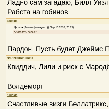
Ладно сам загадаю, Билл Уизл
Работа на гобинов
Suicide
Цитата
(Феликсфилиципс @ Sep 15 2018, 20:29)
А загадать перса?
Пардон. Пусть будет Джеймс П
Феликсфилиципс
Квиддич, Лили и риск с Марод
Волдеморт
Suicide
Счастливые визги Беллатрикс,