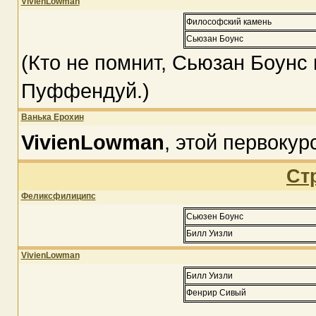
VivienLowman
Философский камень
Сьюзан Боунс
(Кто не помнит, Сьюзан Боунс
Пуффендуй.)
Ванька Ерохин
VivienLowman
, этой первоку
Ст
Феликсфилиципс
Сьюзен Боунс
Билл Уизли
VivienLowman
Билл Уизли
Фенрир Сивый