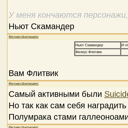
У меня кончаются персонажи,
Ньют Скамандер
Феликсфилиципс
Ньют Скамандер
И г
Филиус Флитвик
Вам Флитвик
Феликсфилиципс
Самый активными были
Suicid
Но так как сам себя наградить
Полумрака стами галлеоноами
Феликсфилиципс