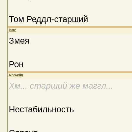
Том Реддл-старший
latte
Змея
Рон
Rhiwelin
Хм... старший же маггл...
Нестабильность