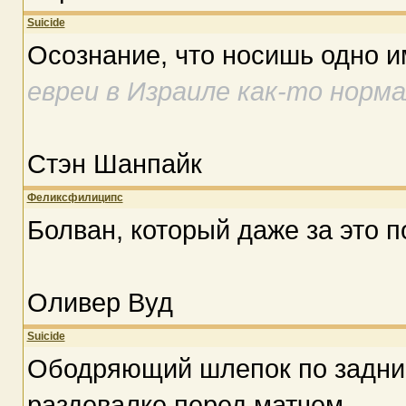
Suicide
Осознание, что носишь одно и
евреи в Израиле как-то норм
Стэн Шанпайк
Феликсфилиципс
Болван, который даже за это п
Оливер Вуд
Suicide
Ободряющий шлепок по задниц
раздевалке перед матчем.