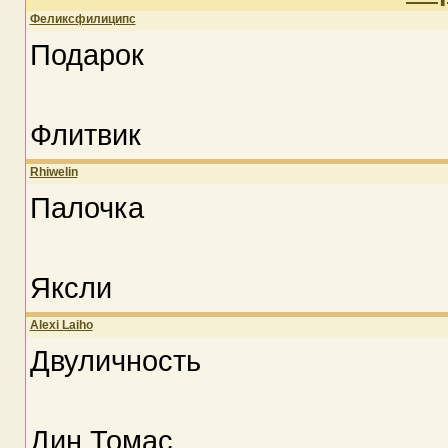
Феликсфилиципс
Подарок
Флитвик
Rhiwelin
Палочка
Яксли
Alexi Laiho
Двуличность
Дин Томас