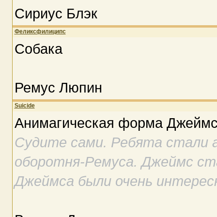
Сириус Блэк
Феликсфилиципс
Собака
Ремус Люпин
Suicide
Анимагическая форма Джеймс
Судите сами. Ребята стали 
оборотня-Ремуса. Джеймс ста
Джеймса были очень интересн