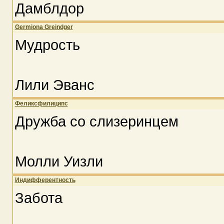
Дамблдор
Germiona Greindger
Мудрость
Лили Эванс
Феликсфилиципс
Дружба со слизеринцем
Молли Уизли
Индифферентность
Забота