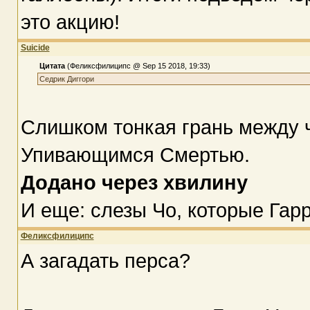
это акцию!
Suicide
Цитата
(Феликсфилиципс @ Sep 15 2018, 19:33)
Седрик Диггори
Слишком тонкая грань между
Упивающимся Смертью.
Додано через хвилину
И еще: слезы Чо, которые Гарр
Феликсфилиципс
А загадать перса?