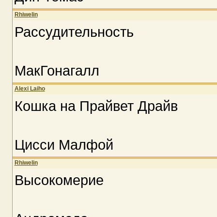
Rhiwelin
Рассудительность
МакГонагалл
Alexi Laiho
Кошка на Прайвет Драйв
Цисси Малфой
Rhiwelin
Высокомерие