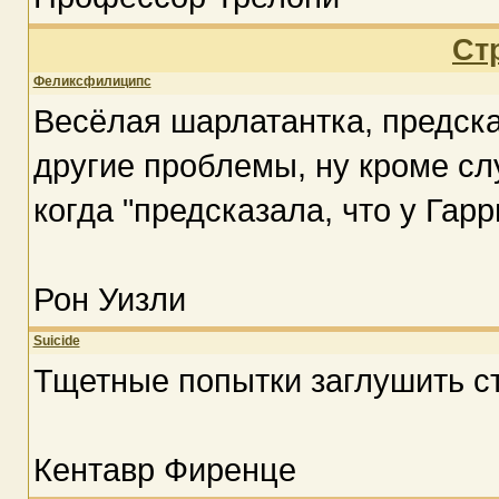
Ст
Феликсфилиципс
Весёлая шарлатантка, предск
другие проблемы, ну кроме слу
когда "предсказала, что у Гарр
Рон Уизли
Suicide
Тщетные попытки заглушить ст
Кентавр Фиренце