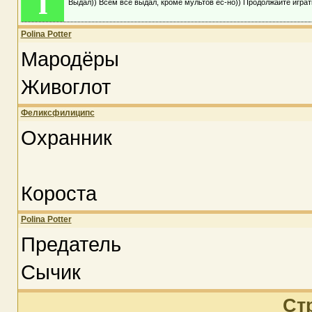
i
Выдал)) Всем всё выдал, кроме мультов ес-но)) Продолжайте играт
Polina Potter
Мародёры
Живоглот
Феликсфилиципс
Охранник
Короста
Polina Potter
Предатель
Сычик
Ст