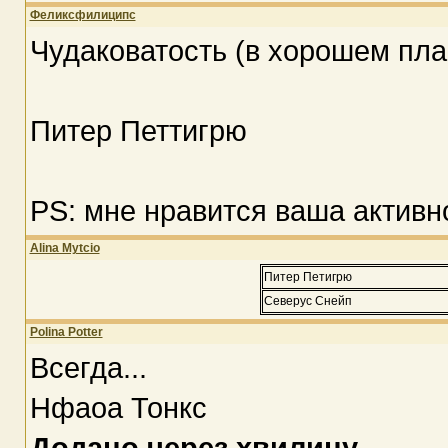
Феликсфилиципс
Чудаковатость (в хорошем пла
Питер Петтигрю
PS: мне нравится ваша активн
Alina Mytcio
Питер Петигрю
Северус Снейп
Polina Potter
Всегда...
Нфаоа Тонкс
Додано через хвилину