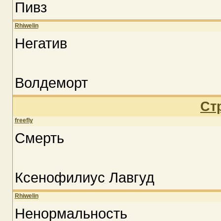
Пивз
Rhiwelin
Негатив
Волдеморт
Ст
freefly
Смерть
Ксенофилиус Лавгуд
Rhiwelin
Ненормальность