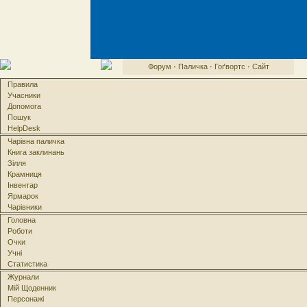
Форум
·
Паличка
·
Гоґвортс
·
Сайт
Правила
Учасники
Допомога
Пошук
HelpDesk
Чарівна паличка
Книга заклинань
Зілля
Крамниця
Інвентар
Ярмарок
Чарівники
Головна
Роботи
Очки
Учні
Статистика
Журнали
Мій Щоденник
Персонажі