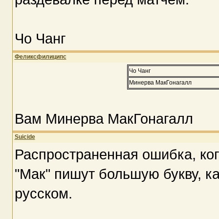
Чо Чанг
Феликсфилиципс
Чо Чанг
Минерва МакГонагалл
Вам Минерва МакГонагалл
Suicide
Распространенная ошибка, ко
"Мак" пишут большую букву, ка
русском.