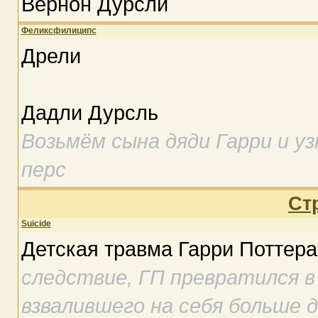
Вернон Дурсли
Феликсфилиципс
Дрели
Дадли Дурсль
Возьмём сына дяди Гарри и у
перс
Ст
Suicide
Детская травма Гарри Поттера
следствие, ГП превратился в
взвалившего на себя больше 