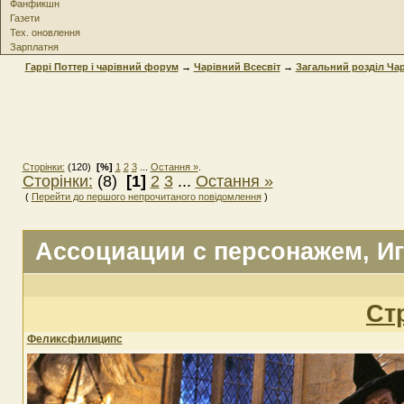
Фанфикшн
Газети
Тех. оновлення
Зарплатня
Гаррі Поттер і чарівний форум
→
Чарівний Всесвіт
→
Загальний розділ Чар
Сторінки:
(120)
[%]
1
2
3
...
Остання »
.
Сторінки:
(8)
[1]
2
3
...
Остання »
(
Перейти до першого непрочитаного повідомлення
)
Ассоциации с персонажем
, И
Ст
Феликсфилиципс