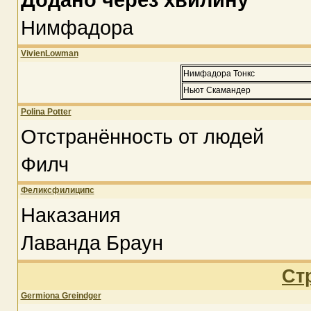
Нимфадора
VivienLowman
Нимфадора Тонкс
Ньют Скамандер
Polina Potter
Отстранённость от людей
Филч
Феликсфилиципс
Наказания
Лаванда Браун
Ст
Germiona Greindger