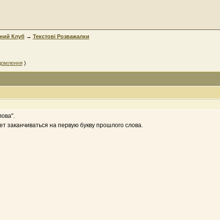
ний Клуб
→
Текстові Розважалки
ідомлення
)
ова".
ет заканчиваться на первую букву прошлого слова.