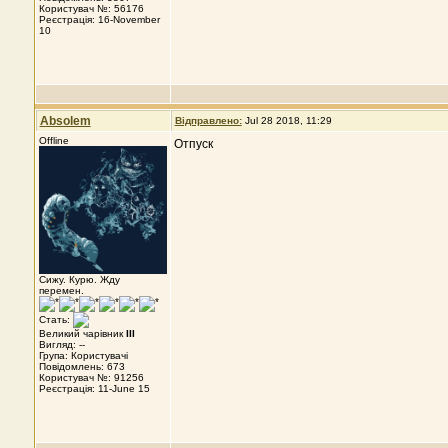
Користувач №: 56176
Реєстрація: 16-November
10
Absolem
Відправлено:
Jul 28 2018, 11:29
Offline
Отпуск
Сижу. Курю. Жду
перемен.
Стать:
Великий чарівник
III
Вигляд: --
Група: Користувачі
Повідомлень: 673
Користувач №: 91256
Реєстрація: 11-June 15