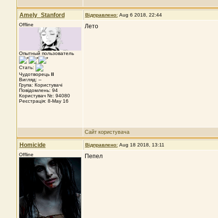
Amely_Stanford
Відправлено:
Aug 6 2018, 22:44
Offline
Лето
Опытный пользователь
Стать:
Чудотворець
II
Вигляд: --
Група: Користувачі
Повідомлень: 94
Користувач №: 94080
Реєстрація: 8-May 16
Сайт користувача
Homicide
Відправлено:
Aug 18 2018, 13:11
Offline
Пепел