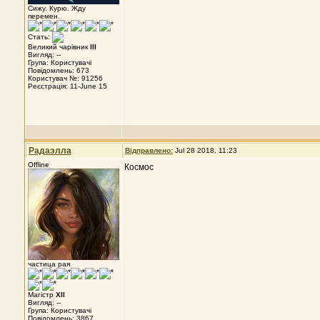
Сижу. Курю. Жду
перемен.
Стать:
Великий чарівник
III
Вигляд: --
Група: Користувачі
Повідомлень: 673
Користувач №: 91256
Реєстрація: 11-June 15
Радаэлла
Відправлено:
Jul 28 2018, 11:23
Offline
Космос
частица рая
Магістр
XII
Вигляд: --
Група: Користувачі
Повідомлень: 3867