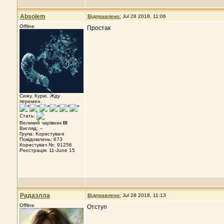
Absolem
Відправлено:
Jul 28 2018, 11:06
Offline
Простак
Сижу. Курю. Жду
перемен.
Стать:
Великий чарівник
III
Вигляд: --
Група: Користувачі
Повідомлень: 673
Користувач №: 91256
Реєстрація: 11-June 15
Радаэлла
Відправлено:
Jul 28 2018, 11:13
Offline
Отступ