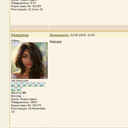
Повідомлень: 673
Користувач №: 91256
Реєстрація: 11-June 15
Радаэлла
Відправлено:
Jul 28 2018, 11:05
Offline
Карцер
частица рая
Магістр
XII
Вигляд: --
Група: Користувачі
Повідомлень: 3867
Користувач №: 56176
Реєстрація: 16-November
10