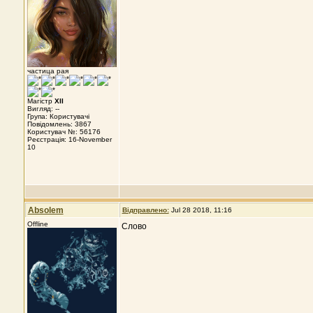
частица рая
Магістр
XII
Вигляд: --
Група: Користувачі
Повідомлень: 3867
Користувач №: 56176
Реєстрація: 16-November
10
Absolem
Відправлено:
Jul 28 2018, 11:16
Offline
Слово