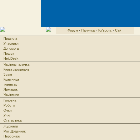
Форум
·
Паличка
·
Гоґвортс
·
Сайт
Правила
Учасники
Допомога
Пошук
HelpDesk
Чарівна паличка
Книга заклинань
Зілля
Крамниця
Інвентар
Ярмарок
Чарівники
Головна
Роботи
Очки
Учні
Статистика
Журнали
Мій Щоденник
Персонажі