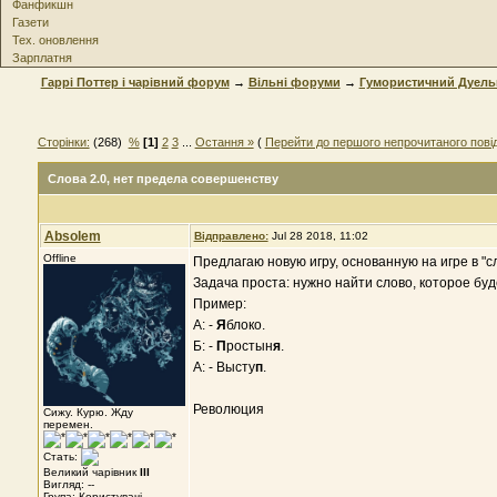
Фанфикшн
Газети
Тех. оновлення
Зарплатня
Гаррі Поттер і чарівний форум
→
Вільні форуми
→
Гумористичний Дуель
Сторінки:
(268)
%
[1]
2
3
...
Остання »
(
Перейти до першого непрочитаного пов
Слова 2.0
, нет предела совершенству
Absolem
Відправлено:
Jul 28 2018, 11:02
Offline
Предлагаю новую игру, основанную на игре в "сл
Задача проста: нужно найти слово, которое буд
Пример:
А: -
Я
блоко.
Б: -
П
ростын
я
.
А: - Высту
п
.
Революция
Сижу. Курю. Жду
перемен.
Стать:
Великий чарівник
III
Вигляд: --
Група: Користувачі