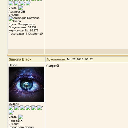
Стать:
Арканіст
XII
Вигляд:
Група: Модератори
Повідомлень: 31339
Користувач №: 92277
Реєстрація: 4-October 15
Simona Black
Відправлено:
Jan 22 2018, 03:22
Offline
Сидней
Мудрец
Стать:
Чародій
X
Вигляд: --
Група: Користувачі