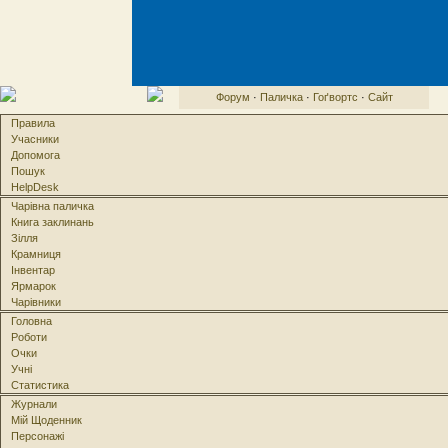
Форум
·
Паличка
·
Гоґвортс
·
Сайт
Правила
Учасники
Допомога
Пошук
HelpDesk
Чарівна паличка
Книга заклинань
Зілля
Крамниця
Інвентар
Ярмарок
Чарівники
Головна
Роботи
Очки
Учні
Статистика
Журнали
Мій Щоденник
Персонажі