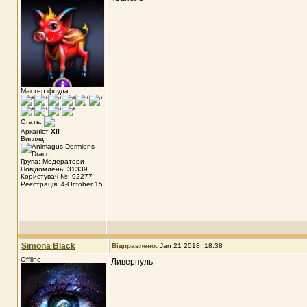
Мастер флуда
Стать:
Арканіст
XII
Вигляд:
Група: Модератори
Повідомлень: 31339
Користувач №: 92277
Реєстрація: 4-October 15
Simona Black
Відправлено:
Jan 21 2018, 18:38
Offline
Ливерпуль