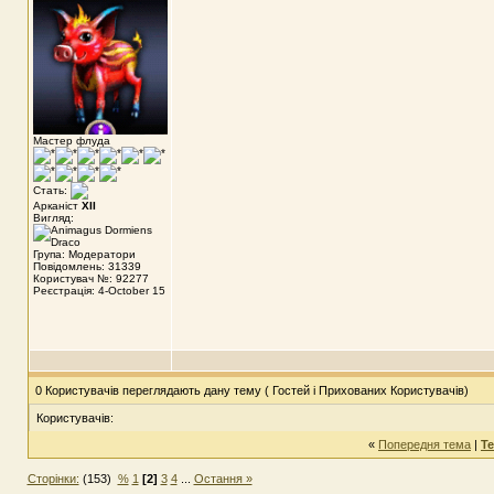
Мастер флуда
Стать:
Арканіст
XII
Вигляд:
Група: Модератори
Повідомлень: 31339
Користувач №: 92277
Реєстрація: 4-October 15
0 Користувачів переглядають дану тему ( Гостей і Прихованих Користувачів)
Користувачів:
«
Попередня тема
|
Т
Сторінки:
(153)
%
1
[2]
3
4
...
Остання »