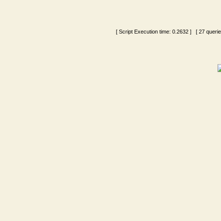
[ Script Execution time:
0.2632
] [ 27 queri