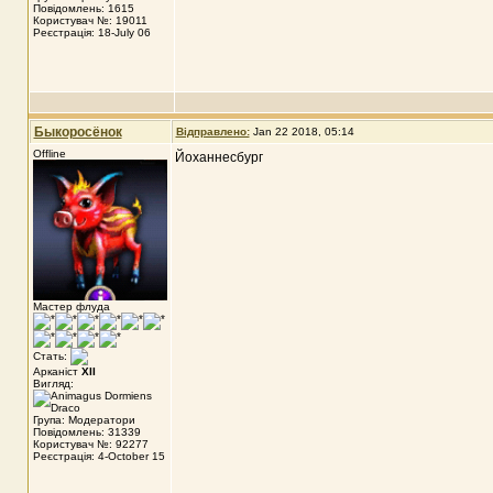
Повідомлень: 1615
Користувач №: 19011
Реєстрація: 18-July 06
Быкоросёнок
Відправлено:
Jan 22 2018, 05:14
Offline
Йоханнесбург
Мастер флуда
Стать:
Арканіст
XII
Вигляд:
Група: Модератори
Повідомлень: 31339
Користувач №: 92277
Реєстрація: 4-October 15