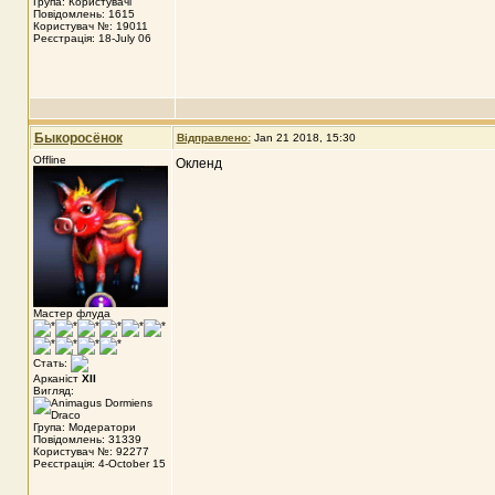
Група: Користувачі
Повідомлень: 1615
Користувач №: 19011
Реєстрація: 18-July 06
Быкоросёнок
Відправлено:
Jan 21 2018, 15:30
Offline
Окленд
Мастер флуда
Стать:
Арканіст
XII
Вигляд:
Група: Модератори
Повідомлень: 31339
Користувач №: 92277
Реєстрація: 4-October 15