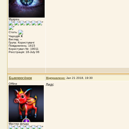
Мудрец
Стать:
Чародій
X
Вигляд: --
Група: Користувачі
Повідомлень: 1615
Користувач №: 19011
Реєстрація: 18-July 06
Быкоросёнок
Відправлено:
Jan 21 2018, 19:30
Offline
Лидс
Мастер флуда