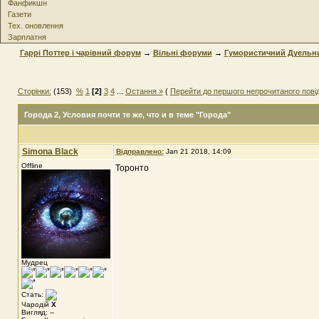
Фанфикшн
Газети
Тех. оновлення
Зарплатня
Гаррі Поттер і чарівний форум
→
Вільні форуми
→
Гумористичний Дуельн
Сторінки:
(153)
%
1
[2]
3
4
...
Остання »
(
Перейти до першого непрочитаного пов
Города 2
, Условия почти те же, что и в теме "Города"
Simona Black
Відправлено:
Jan 21 2018, 14:09
Offline
Торонто
Мудрец
Стать:
Чародій
X
Вигляд: --