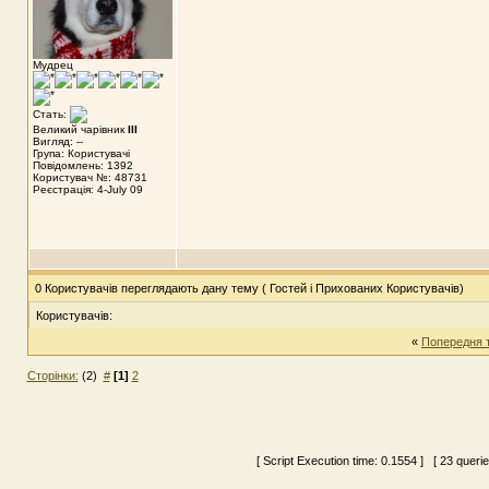
Мудрец
Стать:
Великий чарівник
III
Вигляд: --
Група: Користувачі
Повідомлень: 1392
Користувач №: 48731
Реєстрація: 4-July 09
0 Користувачів переглядають дану тему ( Гостей і Прихованих Користувачів)
Користувачів:
«
Попередня 
Сторінки:
(2)
#
[1]
2
[ Script Execution time:
0.1554
] [ 23 queri