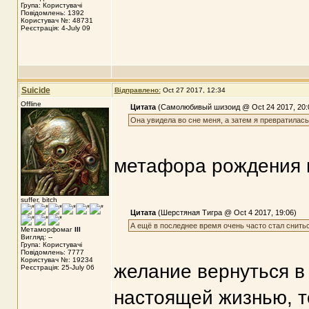
Група: Користувачі
Повідомлень: 1392
Користувач №: 48731
Реєстрація: 4-July 09
Suicide
Відправлено:
Oct 27 2017, 12:34
Offline
Цитата
(Самолюбивый шизоид @ Oct 24 2017, 20:
Она увидела во сне меня, а затем я превратилась
метафора рождения н
suffer, bitch
Цитата
(Шерстяная Тигра @ Oct 4 2017, 19:06)
А ещё в последнее время очень часто стал сниться
Метаморфомаг
III
Вигляд: --
Група: Користувачі
Повідомлень: 7777
Користувач №: 19234
желание вернуться в 
Реєстрація: 25-July 06
настоящей жизнью, т