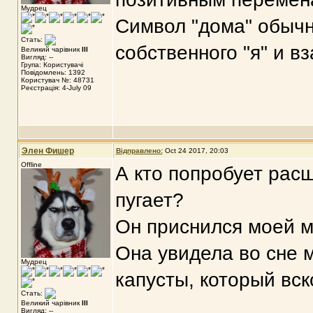
Мудрец
Символ "дома" обыч
Стать:
собственного "я" и 
Великий чарівник
III
Вигляд: --
Група: Користувачі
Повідомлень: 1392
Користувач №: 48731
Реєстрація: 4-July 09
Элен Фишер
Відправлено:
Oct 24 2017, 20:03
Offline
А кто попробует рас
пугает?
Он приснился моей м
Она увидела во сне м
Мудрец
капусты, который вск
Стать:
Великий чарівник
III
Вигляд: --