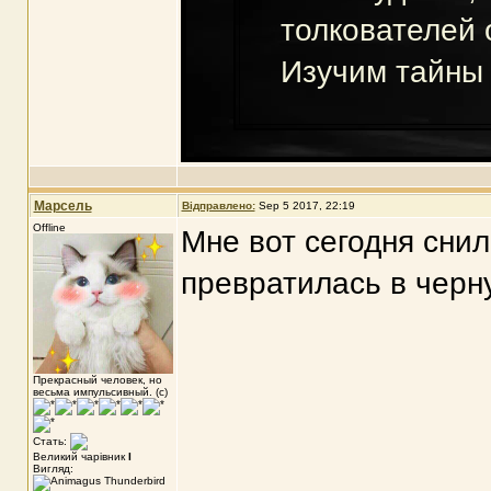
толкователей 
Изучим тайны
Марсель
Відправлено:
Sep 5 2017, 22:19
Offline
Мне вот сегодня снил
превратилась в черну
Прекрасный человек, но
весьма импульсивный. (с)
Стать:
Великий чарівник
I
Вигляд: