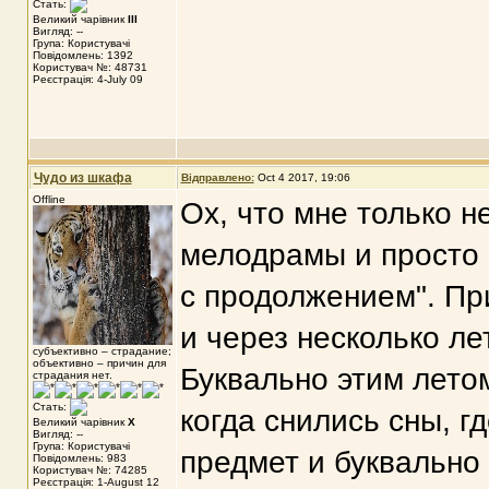
Стать:
Великий чарівник
III
Вигляд: --
Група: Користувачі
Повідомлень: 1392
Користувач №: 48731
Реєстрація: 4-July 09
Чудо из шкафа
Відправлено:
Oct 4 2017, 19:06
Offline
Ох, что мне только н
мелодрамы и просто в
с продолжением". Пр
и через несколько ле
субъективно – страдание;
объективно – причин для
Буквально этим лето
страдания нет.
Стать:
когда снились сны, г
Великий чарівник
X
Вигляд: --
Група: Користувачі
предмет и буквально 
Повідомлень: 983
Користувач №: 74285
Реєстрація: 1-August 12