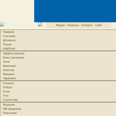
Форум
·
Паличка
·
Гоґвортс
·
Сайт
Правила
Учасники
Допомога
Пошук
HelpDesk
Чарівна паличка
Книга заклинань
Зілля
Крамниця
Інвентар
Ярмарок
Чарівники
Головна
Роботи
Очки
Учні
Статистика
Журнали
Мій Щоденник
Персонажі