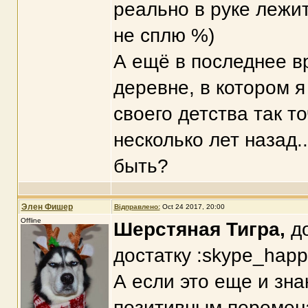
реально в руке лежит.
не сплю %)
А ещё в последнее в
деревне, в котором я
своего детства так т
несколько лет назад.
быть?
Элен Фишер
Відправлено:
Oct 24 2017, 20:00
Offline
Шерстяная Тигра,
до
достатку :skype_happy
А если это еще и зн
позитивным перемена