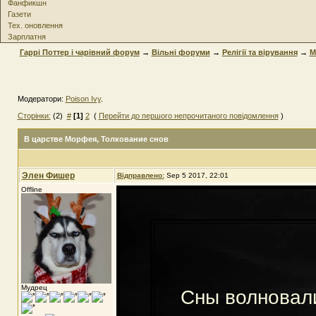
Фанфикшн
Газети
Тех. оновлення
Зарплатня
Гаррі Поттер і чарівний форум
→
Вільні форуми
→
Релігії та вірування
→
М
Модератори:
Poison Ivy
.
Сторінки:
(2)
#
[1]
2
(
Перейти до першого непрочитаного повідомлення
)
В царстве Морфея
, Толкование снов
Элен Фишер
Відправлено:
Sep 5 2017, 22:01
Offline
Мудрец
Сны волновали