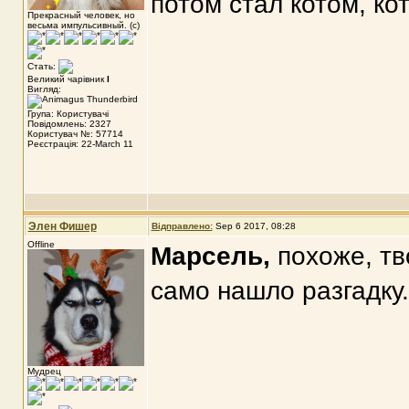
потом стал котом, ко
Прекрасный человек, но
весьма импульсивный. (с)
Стать:
Великий чарівник
I
Вигляд:
Група: Користувачі
Повідомлень: 2327
Користувач №: 57714
Реєстрація: 22-March 11
Элен Фишер
Відправлено:
Sep 6 2017, 08:28
Offline
Марсель,
похоже, тв
само нашло разгадку.
Мудрец