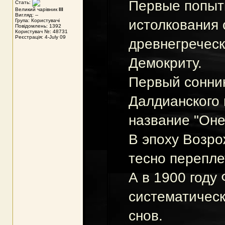
Первые попыт
Стать:
Великий чарівник
III
Вигляд: --
истолкования
Група: Користувачі
Повідомлень: 1392
Користувач №: 48731
Реєстрація: 4-July 09
древнегречес
Демокриту.
Первый сонни
Далдианского
название "Оне
В эпоху Возро
тесно перепле
А в 1900 году
систематичес
снов.