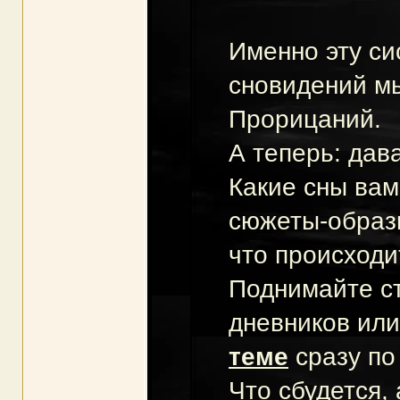
Именно эту си
сновидений м
Прорицаний.
А теперь: дав
Какие сны ва
сюжеты-образы
что происходи
Поднимайте с
дневников ил
теме
сразу по
Что сбудется, 