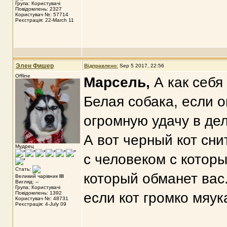
Група: Користувачі
Повідомлень: 2327
Користувач №: 57714
Реєстрація: 22-March 11
Элен Фишер
Відправлено:
Sep 5 2017, 22:56
Offline
Марсель,
А как себя
Белая собака, если 
огромную удачу в де
А вот черный кот сни
Мудрец
с человеком с котор
Стать:
который обманет вас
Великий чарівник
III
Вигляд: --
Група: Користувачі
Повідомлень: 1392
если кот громко мяук
Користувач №: 48731
Реєстрація: 4-July 09