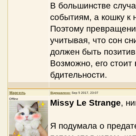
В большинстве случа
событиям, а кошку к
Поэтому превращение
учитывая, что сон сн
должен быть позитив
Возможно, его стоит 
бдительности.
Марсель
Відправлено:
Sep 5 2017, 23:07
Offline
Missy Le Strange
, н
Я подумала о предате