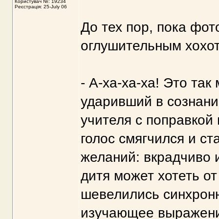
Користувач №: 19234
Реєстрація: 25-July 06
До тех пор, пока фо
оглушительным хохо
- А-ха-ха-ха! Это так
ударивший в сознани
учителя с поправкой 
голос смягчился и с
желаний: вкрадчиво и
дитя может хотеть о
шевелились синхронн
изучающее выражение