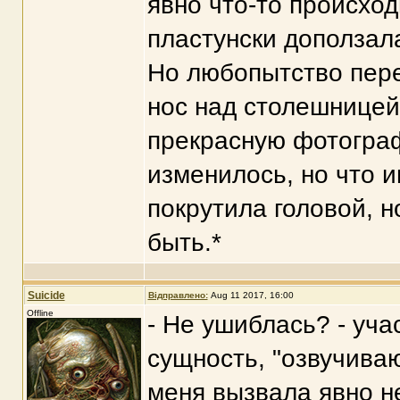
явно что-то происход
пластунски доползала
Но любопытство пере
нос над столешницей
прекрасную фотограф
изменилось, но что 
покрутила головой, н
быть.*
Suicide
Відправлено:
Aug 11 2017, 16:00
Offline
- Не ушиблась? - уч
сущность, "озвучиваю
меня вызвала явно не