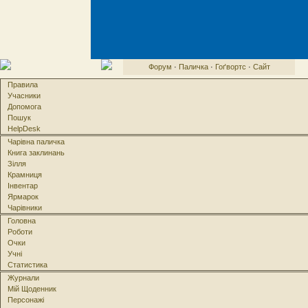
Форум
·
Паличка
·
Гоґвортс
·
Сайт
Правила
Учасники
Допомога
Пошук
HelpDesk
Чарівна паличка
Книга заклинань
Зілля
Крамниця
Інвентар
Ярмарок
Чарівники
Головна
Роботи
Очки
Учні
Статистика
Журнали
Мій Щоденник
Персонажі