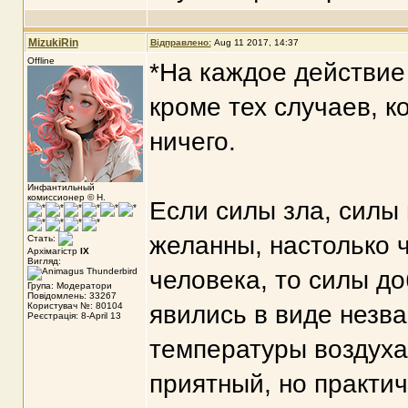
MizukiRin
Відправлено:
Aug 11 2017, 14:37
Offline
*На каждое действие 
кроме тех случаев, к
ничего.
Инфантильный
комиссионер © Н.
Если силы зла, силы 
желанны, настолько 
Стать:
Архімагістр
IX
Вигляд:
человека, то силы д
Група: Модератори
Повідомлень: 33267
Користувач №: 80104
явились в виде незва
Реєстрація: 8-April 13
температуры воздуха 
приятный, но практич