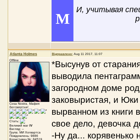
И, учитывая спе
M
р
Atlanta Holmes
Відправлено:
Aug 11 2017, 11:07
Offline
*Высунув от старани
выводила пентаграмм
загородном доме род
заковыристая, и Юки
Cosa Nostra. Мафия
бессмертна!
вырванном из книги в
свое дело, девочка д
Стать:
Великий маг
IV
Вигляд: --
Група: МИ Хогвартса
-Ну да... корявенько 
Повідомлень: 9886
Користувач №: 84519