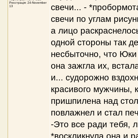
Реєстрація: 24-November
свечи... - *пробормо
13
свечи по углам рисун
а лицо раскраснелос
одной стороны так де
несбыточно, что Юки
она зажгла их, встал
и... судорожно вздох
красивого мужчины, 
пришпилена над стол
повлажнел и стал пе
-Это все ради тебя, 
*воскликнула она и р