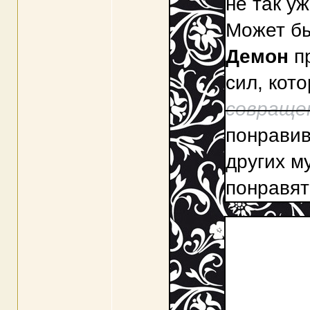
не так у
Может бы
Демон
пр
сил, кот
совраще
понравив
других м
понравят