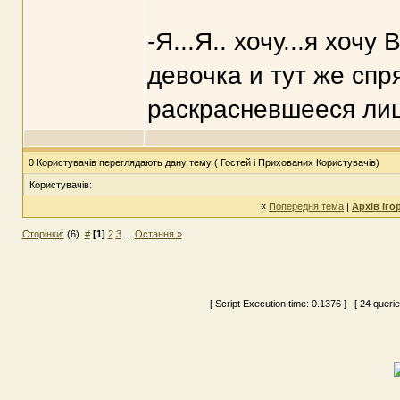
-Я...Я.. хочу...я хоч
девочка и тут же спр
раскрасневшееся лиц
0 Користувачів переглядають дану тему ( Гостей і Прихованих Користувачів)
Користувачів:
«
Попередня тема
|
Архів іго
Сторінки:
(6)
#
[1]
2
3
...
Остання »
[ Script Execution time:
0.1376
] [ 24 queri