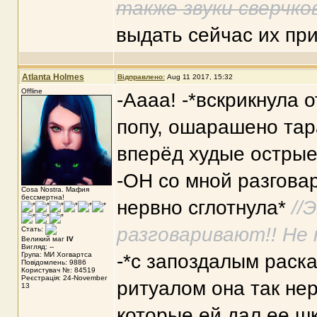
также звуки сверчко
выдать сейчас их при
Atlanta Holmes
Відправлено:
Aug 11 2017, 15:32
Offline
-Аааа! -*вскрикнула 
попу, ошарашено тар
вперёд худые острые
-ОН со мной разговар
Cosa Nostra. Мафия
бессмертна!
нервно сглотнула*
//
разговаривают!! Не 
Стать:
Великий маг
IV
Вигляд: --
Група: МИ Хогвартса
-*с запоздалым раск
Повідомлень: 9886
Користувач №: 84519
Реєстрація: 24-November
ритуалом она так нер
13
которые ей дал ее ш