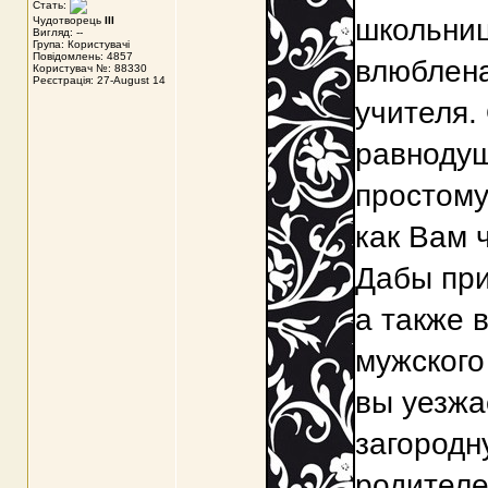
Стать:
школьниц
Чудотворець
III
Вигляд: --
Група: Користувачі
Повідомлень: 4857
влюблена
Користувач №: 88330
Реєстрація: 27-August 14
учителя.
равнодуш
простому
как Вам 
Дабы при
а также 
мужского 
вы уезжа
загородн
родителе