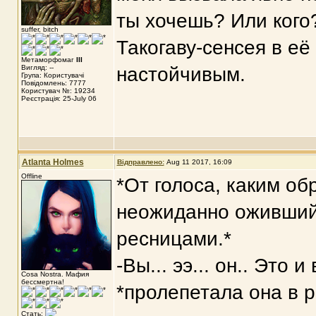
ты хочешь? Или кого?
suffer, bitch
Такогаву-сенсея в её
Метаморфомаг
III
Вигляд: --
настойчивым.
Група: Користувачі
Повідомлень: 7777
Користувач №: 19234
Реєстрація: 25-July 06
Atlanta Holmes
Відправлено:
Aug 11 2017, 16:09
Offline
*От голоса, каким об
неожиданно оживший
ресницами.*
-Вы... ээ... он.. Это 
Cosa Nostra. Мафия
бессмертна!
*пролепетала она в р
Стать: