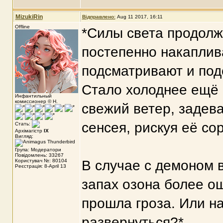
MizukiRin
Відправлено:
Aug 11 2017, 16:11
Offline
*Силы света продолж
постепенно накаплива
подсматривают и под
Стало холоднее ещё н
Инфантильный
комиссионер © Н.
свежий ветер, задев
сенсея, рискуя её со
Стать:
Архімагістр
IX
Вигляд:
Група: Модератори
Повідомлень: 33267
Користувач №: 80104
В случае с демоном 
Реєстрація: 8-April 13
запах озона более ощ
прошла гроза. Или н
развернуться?*