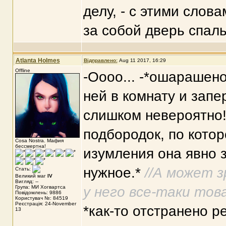
делу, - с этими слов
за собой дверь спал
Atlanta Holmes
Відправлено:
Aug 11 2017, 16:29
Offline
-Оооо... -*ошарашен
ней в комнату и запе
слишком невероятно
подбородок, по котор
Cosa Nostra. Мафия
бессмертна!
изумления она явно 
нужное.*
//А может з
Стать:
Великий маг
IV
Вигляд: --
Група: МИ Хогвартса
у него все-таки тов
Повідомлень: 9886
Користувач №: 84519
Реєстрація: 24-November
*как-то отстранено р
13