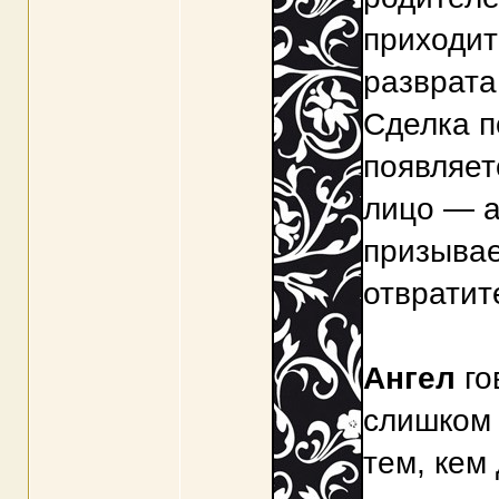
приходит
разврата
Сделка п
появляет
лицо — а
призывае
отвратит
Ангел
го
слишком 
тем, кем