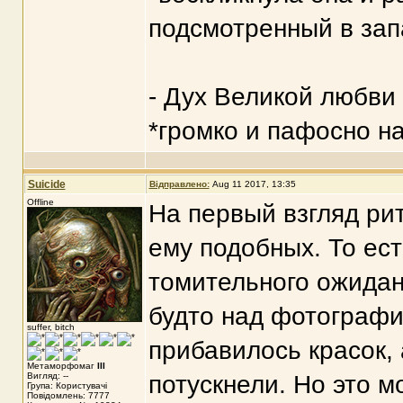
подсмотренный в зап
- Дух Великой любви 
*громко и пафосно н
Suicide
Відправлено:
Aug 11 2017, 13:35
Offline
На первый взгляд рит
ему подобных. То ест
томительного ожидани
будто над фотографи
suffer, bitch
прибавилось красок,
Метаморфомаг
III
Вигляд: --
потускнели. Но это 
Група: Користувачі
Повідомлень: 7777