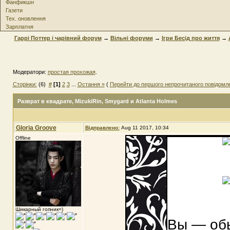
Фанфикшн
Газети
Тех. оновлення
Зарплатня
Гаррі Поттер і чарівний форум
→
Вільні форуми
→
Ігри Бесід про життя
→
Модератори:
простая прохожая
.
Сторінки:
(6)
#
[1]
2
3
...
Остання »
(
Перейти до першого непрочитаного повідомл
Разврат в квадрате
, MizukiRin, Smygard и Atlanta Holmes
Gloria Groove
Відправлено:
Aug 11 2017, 10:34
Offline
Шикарный гопник=)
Вы — об