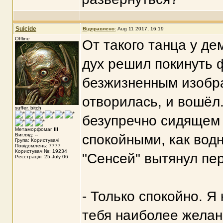
Suicide
Відправлено:
Aug 11 2017, 16:19
Offline
От такого танца у де
дух решил покинуть 
безжизненным изобр
отворилась, и вошёл.
suffer, bitch
безупречно сидящем
Метаморфомаг
III
Вигляд: --
спокойными, как водн
Група: Користувачі
Повідомлень: 7777
Користувач №: 19234
"Сенсей" вытянул пер
Реєстрація: 25-July 06
- Только спокойно. Я
тебя наиболее желане