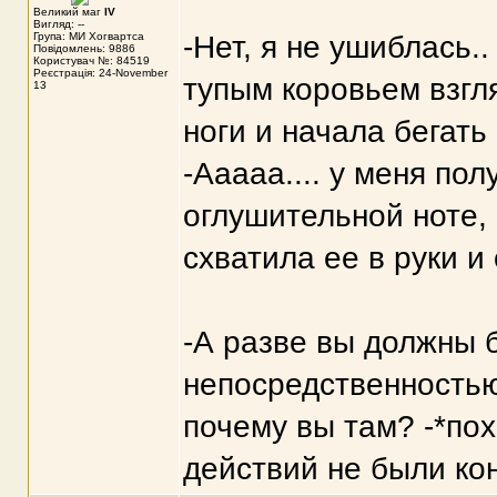
Великий маг
IV
Вигляд: --
Група: МИ Хогвартса
-Нет, я не ушиблась.
Повідомлень: 9886
Користувач №: 84519
Реєстрація: 24-November
тупым коровьем взгля
13
ноги и начала бегать 
-Ааааа.... у меня пол
оглушительной ноте,
схватила ее в руки и
-А разве вы должны б
непосредственностью 
почему вы там? -*по
действий не были ко