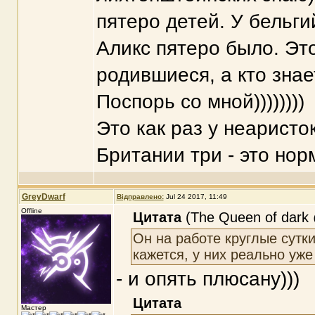
пятеро детей. У бельги
Аликс пятеро было. Это
родившиеся, а кто знае
Поспорь со мной))))))))
Это как раз у неаристо
Британии три - это норм
GreyDwarf
Відправлено:
Jul 24 2017, 11:49
Offline
Цитата
(The Queen of dark 
Он на работе круглые сутки
кажется, у них реально уже
- и опять плюсану)))
Цитата
Мастер