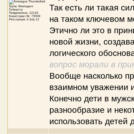
Так есть ли такая с
Група: Викладачі
Гоґвортсу
Повідомлень: 12143
Користувач №: 73509
на таком ключевом м
Реєстрація: 2-July 12
Этично ли это в при
новой жизни, создав
логического обоснов
вопрос морали в пр
Вообще насколько пр
взаимном уважении и
Конечно дети в мужс
разнообразие и неко
использовать детей 