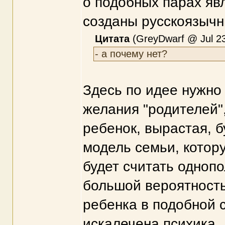
о подобных парах яв
созданы русскоязыч
Цитата
(GreyDwarf @ Jul 23
- а почему нет?
Здесь по идее нужно
желания "родителей"
ребенок, вырастая, б
модель семьи, котору
будет считать одноп
большой вероятностью
ребенка в подобной 
искалечена психика.