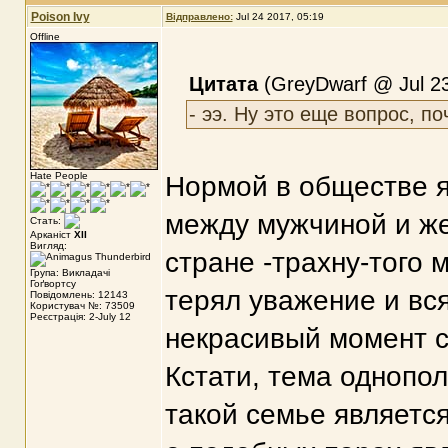
Poison Ivy
Відправлено:
Jul 24 2017, 05:19
Offline
Цитата
(GreyDwarf @ Jul 23
- ээ. Ну это еще вопрос, п
Hate People
Нормой в обществе я
между мужчиной и же
Стать:
Арканіст
XII
Вигляд:
стране -трахну-того 
Група: Викладачі
Гоґвортсу
терял уважение и вс
Повідомлень: 12143
Користувач №: 73509
Реєстрація: 2-July 12
некрасивый момент 
Кстати, тема однопо
такой семье являетс