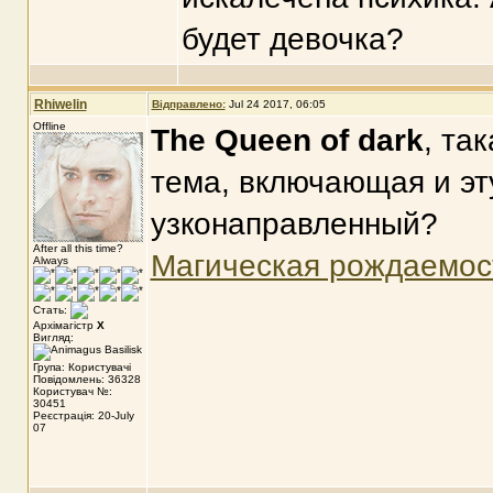
будет девочка?
Rhiwelin
Відправлено:
Jul 24 2017, 06:05
Offline
The Queen of dark
, та
тема, включающая и эту
узконаправленный?
After all this time?
Магическая рождаемос
Always
Стать:
Архімагістр
X
Вигляд:
Група: Користувачі
Повідомлень: 36328
Користувач №:
30451
Реєстрація: 20-July
07