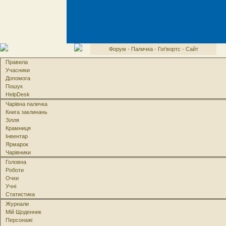
Форум
·
Паличка
·
Гоґвортс
·
Сайт
Правила
Учасники
Допомога
Пошук
HelpDesk
Чарівна паличка
Книга заклинань
Зілля
Крамниця
Інвентар
Ярмарок
Чарівники
Головна
Роботи
Очки
Учні
Статистика
Журнали
Мій Щоденник
Персонажі