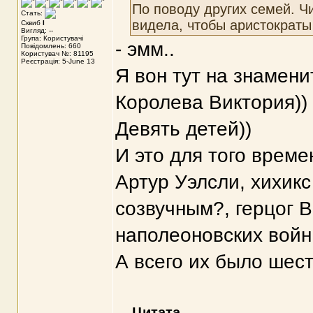
По поводу других семей. Ч
Стать:
видела, чтобы аристократы
Сквиб
I
Вигляд: --
Група: Користувачі
- эмм..
Повідомлень: 660
Користувач №: 81195
Реєстрація: 5-June 13
Я вон тут на знамени
Королева Виктория))
Девять детей))
И это для того време
Артур Уэлсли, хихикс
созвучным?, герцог 
наполеоновских войн 
А всего их было шест
Цитата