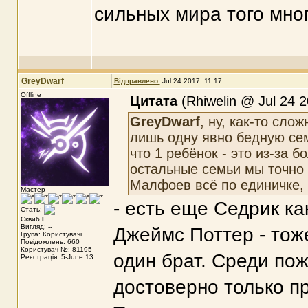
сильных мира того мно
GreyDwarf
Відправлено:
Jul 24 2017, 11:17
Offline
Цитата
(Rhiwelin @ Jul 24 2
GreyDwarf
, ну, как-то сло
лишь одну явно бедную сем
что 1 ребёнок - это из-за 
остальные семьи мы точно н
Малфоев всё по единичке, 
Мастер
- есть еще Седрик ка
Стать:
Сквиб
I
Вигляд: --
Джеймс Поттер - тож
Група: Користувачі
Повідомлень: 660
Користувач №: 81195
один брат. Среди по
Реєстрація: 5-June 13
достоверно только пр