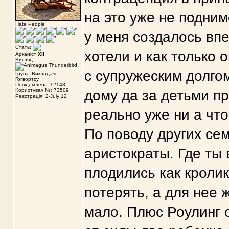
на это уже не подним
Hate People
у меня создалось впе
Стать:
хотели и как только 
Арканіст
XII
Вигляд:
с супружеским долгом
Група: Викладачі
Гоґвортсу
Повідомлень: 12143
Користувач №: 73509
дому да за детьми пр
Реєстрація: 2-July 12
реально уже ни а что
По поводу других сем
аристократы. Где ты
плодились как кроли
потерять, а для нее 
мало. Плюс Роулинг о