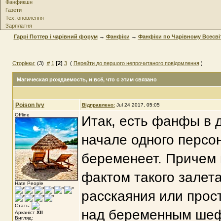
Фанфикшн
Газети
Тех. оновлення
Зарплатня
Гаррі Поттер і чарівний форум
→
Фанфіки
→
Фанфіки по Чарівному Всесві
Сторінки:
(3)
#
1
[2]
3
(
Перейти до першого непрочитаного повідомлення
)
Магическая рождаемость
, и всё, что с этим связано
Poison Ivy
Відправлено:
Jul 24 2017, 05:05
Offline
Итак, есть фанфы в 
начале одного персо
беременеет. Причем 
фактом такого залета
Hate People
расскаяния или прос
Стать:
над беременным шефс
Арканіст
XII
Вигляд: