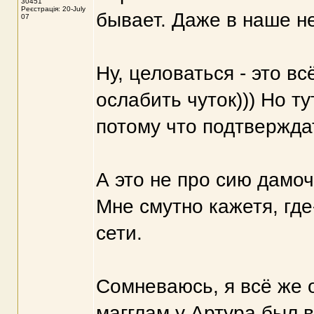
30451
Реєстрація: 20-July
бывает. Даже в наше н
07
Ну, целоваться - это вс
ослабить чуток))) Но т
потому что подтверждат
А это не про сию дамоч
Мне смутно кажетя, где
сети.
Сомневаюсь, я всё же о
магглам у Артура был в