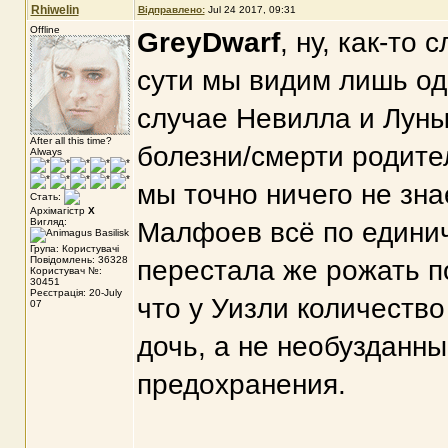
Rhiwelin
Відправлено:
Jul 24 2017, 09:31
Offline
GreyDwarf
, ну, как-то
сути мы видим лишь од
случае Невилла и Луны 
After all this time?
болезни/смерти родите
Always
мы точно ничего не зна
Стать:
Архімагістр
X
Вигляд:
Малфоев всё по единич
Група: Користувачі
Повідомлень: 36328
перестала же рожать п
Користувач №:
30451
Реєстрація: 20-July
что у Уизли количеств
07
дочь, а не необузданн
предохранения.