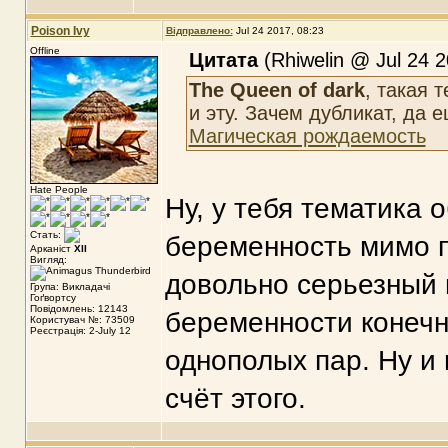
Poison Ivy
Відправлено:
Jul 24 2017, 08:23
Offline
Цитата
(Rhiwelin @ Jul 24 2
The Queen of dark
, такая 
и эту. Зачем дубликат, да
Магическая рождаемость
Hate People
Ну, у тебя тематика 
Стать:
беременность мимо п
Арканіст
XII
Вигляд:
довольно серьезный 
Група: Викладачі
Гоґвортсу
Повідомлень: 12143
беременности конечно
Користувач №: 73509
Реєстрація: 2-July 12
однополых пар. Ну и
счёт этого.