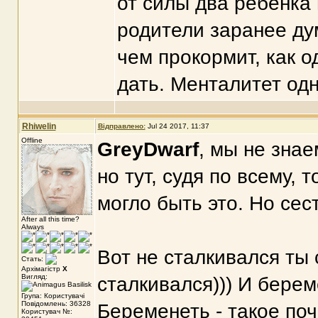
от силы два ребенка 
родители заранее дум
чем прокормит, как 
дать. Менталитет одн
Rhiwelin
Відправлено:
Jul 24 2017, 11:37
Offline
GreyDwarf
, мы не знае
но тут, судя по всему, 
могло быть это. Но сест
After all this time?
Always
Вот не сталкивался ты
Стать:
Архімагістр
X
Вигляд:
сталкивался))) И берем
Група: Користувачі
Повідомлень: 36328
Беременеть - такое поч
Користувач №: