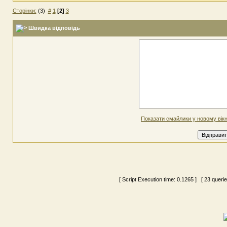
Сторінки:
(3)
#
1
[2]
3
Швидка відповідь
Показати смайлики у новому вікн
[ Script Execution time:
0.1265
] [ 23 queri