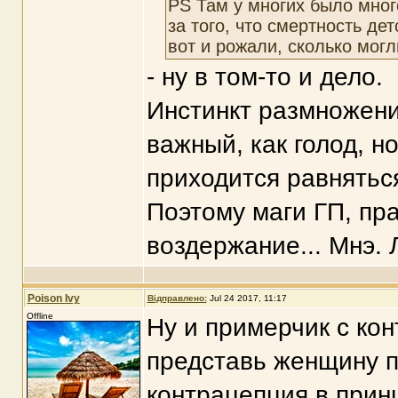
PS Там у многих было много
за того, что смертность де
вот и рожали, сколько могл
- ну в том-то и дело.
Инстинкт размножения
важный, как голод, но
приходится равнятьс
Поэтому маги ГП, пр
воздержание... Мнэ. 
Poison Ivy
Відправлено:
Jul 24 2017, 11:17
Offline
Ну и примерчик с ко
представь женщину п
контрацепция в прин