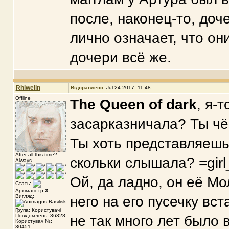
после, наконец-то, доч
лично означает, что о
дочери всё же.
Rhiwelin
Відправлено:
Jul 24 2017, 11:48
Offline
The Queen of dark
, я-
засарказничала? Ты чё-
Ты хоть представляешь
After all this time?
скольки слышала? =girl
Always
Ой, да ладно, он её Мо
Стать:
Архімагістр
X
Вигляд:
него на его пусечку вст
Група: Користувачі
Повідомлень: 36328
не так много лет было 
Користувач №:
30451