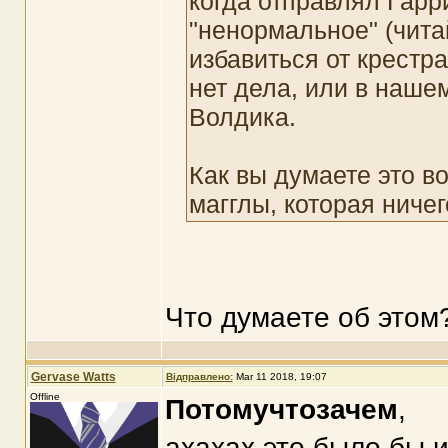
когда отправлял Гарр
"ненормальное" (чита
избавиться от крестр
нет дела, или в нашем
Волдика.
Как вы думаете это в
магглы, которая ниче
Что думаете об этом
Gervase Watts
Відправлено:
Mar 11 2018, 19:07
Offline
Потомучтозачем
,
ахахах это было бы 