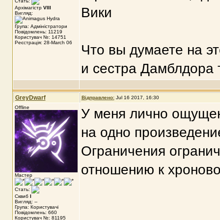
Стать:
Архімагістр
VIII
Вики
Вигляд:
Група: Адміністратори
Повідомлень: 11219
Користувач №: 14751
Реєстрація: 28-March 06
Что вы думаете на эт
и сестра Дамблдора т
GreyDwarf
Відправлено:
Jul 16 2017, 16:30
Offline
У меня лично ощущен
на одно произведение
Ограничения огранич
отношению к хроново
Мастер
Стать:
Сквиб
I
Вигляд: --
Група: Користувачі
Повідомлень: 660
Користувач №: 81195