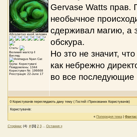
Gervase Watts прав. 
необычное происходил
сдерживал магию, а з
Абсолютно иной человек
обскура.
Стать:
Но зто не значит, чт
Великий магістр
I
Вигляд:
как небрежно директ
Група: Користувачі
Повідомлень: 1344
Користувач №: 196668
Реєстрація: 22-June 17
во все последующие 
0 Користувачів переглядають дану тему ( Гостей і Прихованих Користувачів)
Користувачів:
«
Попередня тема
|
Фантаст
Сторінки:
(4)
#
[1]
2
3
...
Остання »