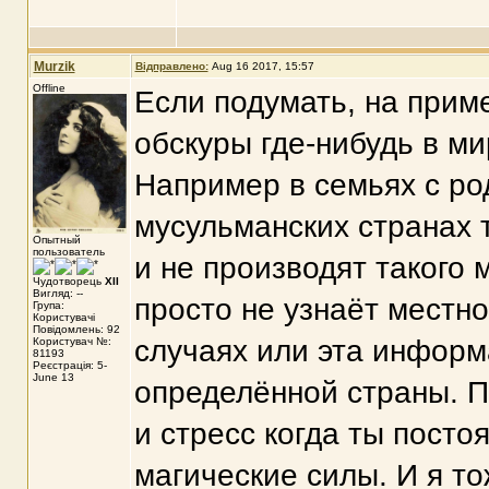
Murzik
Відправлено:
Aug 16 2017, 15:57
Offline
Если подумать, на прим
обскуры где-нибудь в ми
Например в семьях с ро
мусульманских странах т
Опытный
пользователь
и не производят такого 
Чудотворець
XII
Вигляд: --
просто не узнаёт местно
Група:
Користувачі
Повідомлень: 92
случаях или эта информ
Користувач №:
81193
Реєстрація: 5-
June 13
определённой страны. 
и стресс когда ты посто
магические силы. И я т