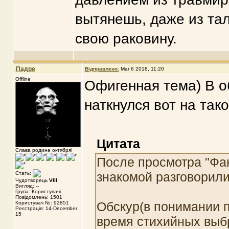
вытянешь, даже из тал
свою раковину.
Падре
Відправлено:
Mar 6 2018, 11:20
Offline
Офигенная тема) В об
наткнулся вот на тако
Цитата
Слава родине октября!
После просмотра "Фан
знакомой разговорили
Стать:
Чудотворець
VIII
Вигляд: --
Група: Користувачі
Повідомлень: 1501
Обскур(в понимании п
Користувач №: 92851
Реєстрація: 14-December
15
время стихийных выб