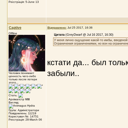
Реєстрація: 5-June 13
Captive
Відправлено:
Jul 25 2017, 16:36
Offline
Цитата
(GreyDwarf @ Jul 16 2017, 16:30)
У меня лично ощущение какой-то имбы, введеной 
Ограничения ограничениями, но вон на ограничен
кстати да... был толь
забыли..
Человек понимает
ценность чего-либо
только после потери
этого...
Стать:
Архімагістр
VIII
Вигляд:
Група: Адміністратори
Повідомлень: 11219
Користувач №: 14751
Реєстрація: 28-March 06