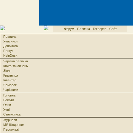
Форум
·
Паличка
·
Гоґвортс
·
Сайт
Правила
Учасники
Допомога
Пошук
HelpDesk
Чарівна паличка
Книга заклинань
Зілля
Крамниця
Інвентар
Ярмарок
Чарівники
Головна
Роботи
Очки
Учні
Статистика
Журнали
Мій Щоденник
Персонажі