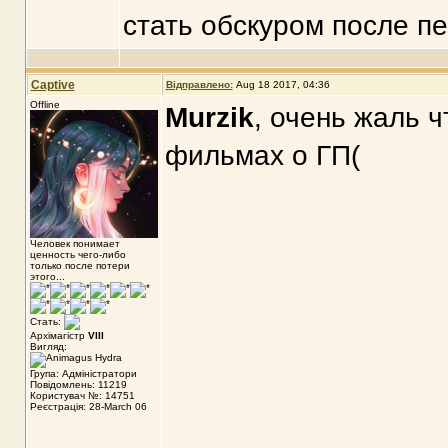
стать обскуром после п
Captive
Відправлено:
Aug 18 2017, 04:36
Offline
Murzik
, очень жаль ч
фильмах о ГП(
Человек понимает
ценность чего-либо
только после потери
этого...
Стать:
Архімагістр
VIII
Вигляд:
Група: Адміністратори
Повідомлень: 11219
Користувач №: 14751
Реєстрація: 28-March 06