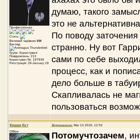
думаю, такого замысл
это не альтернативна
Профессионал
По поводу заточения 
Стать:
Великий чарівник
VIII
Вигляд:
странно. Ну вот Гарр
Група: Користувачі
Повідомлень: 213
сами по себе выходи
Користувач №: 197839
Реєстрація: 29-January 18
процесс, как и попис
дело больше в табуи
Скапливалась не маги
пользоваться возмо
Кошка Кєт
Відправлено:
Mar 13 2018, 12:53
Offline
Потомучтозачем
, и