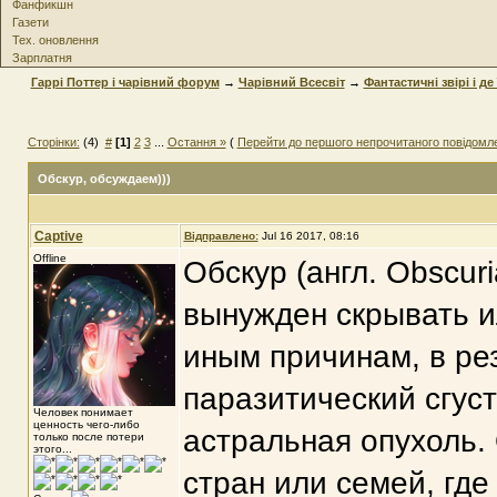
Фанфикшн
Газети
Тех. оновлення
Зарплатня
Гаррі Поттер і чарівний форум
→
Чарівний Всесвіт
→
Фантастичні звірі і де
Сторінки:
(4)
#
[1]
2
3
...
Остання »
(
Перейти до першого непрочитаного повідомл
Обскур
, обсуждаем)))
Captive
Відправлено:
Jul 16 2017, 08:16
Offline
Обскур (англ. Obscur
вынужден скрывать и
иным причинам, в рез
паразитический сгуст
Человек понимает
ценность чего-либо
астральная опухоль.
только после потери
этого...
стран или семей, где