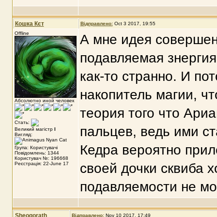
Кошка Кєт
Відправлено:
Oct 3 2017, 19:55
Offline
А мне идея совершен
подавляемая знергия
как-то странно. И по
накопитель магии, ч
Абсолютно иной человек
теория того что Ари
Стать:
пальцев, ведь ими ст
Великий магістр
I
Вигляд:
Кедра вероятно прил
Група: Користувачі
Повідомлень: 1344
Користувач №: 196668
Реєстрація: 22-June 17
своей дочки сквиба х
подавляемости не мо
Sheogorath
Відправлено:
Nov 10 2017, 17:49