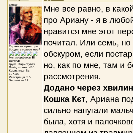
Offline
Мне все равно, в как
про Ариану - я в любой
нравится мне этот пер
почитал. Или семь, но
Странные оркестры
бродят в голове моей
обскуром, если постар
Метаморфомаг
III
Вигляд: --
но, как по мне, там и 
Група: Користувачі
Повідомлень: 405
Користувач №:
рассмотрения.
197103
Реєстрація: 27-
September 17
Додано через хвили
Кошка Кєт
, Ариана по
сильно напугали мальч
была, хотя и палочков
давлением из травмир