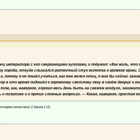
орец императора с его сверкающими куполами, и подумал: «Как жаль, что 
 города, откуда слышался ритмичный стук молотка и громкие крики. Эт
Ах, почему я не пошёл учиться, как мне велел отец, я мог бы сейчас за
 в это время подошёл к огромному светлому окну в своём дворце и взгля
 том, как, наверное, хорошо весь день быть на свежем воздухе, занима
 о политике и о прочих сложных вопросах. — Какая, наверное, простая ж
ентарии начислено 2 балла (+2)