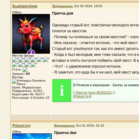
Быкоросёнок
Відправлено:
Oct 30 2024, 19:52
Offline
Притча дня
Однажды старый кот, повстречал молодого котенк
гонялся за хвостом.
- Почему ты гоняешься за своим хвостом? - спро
- Мне сказали, - ответил котенок, - что мой хвост
Старый кот улыбнулся так, как это умеют делать 
- Когда я был молодым, мне тоже сказали, что в м
Мастер флуда
вставал и опять пытался поймать свой хвост. В к
- Что? - с удивлением спросил котенок.
Стать:
- Я заметил, что куда бы я ни шел, мой хвост вез
Арканіст
XII
Вигляд:
i
В Религия и верования - Баллы за комме
Група: Модератори
Повідомлень: 31351
(
Притчи (post #5250101)
)
Користувач №: 92277
(
Poison Ivy
)
Реєстрація: 4-October 15
Poison Ivy
Відправлено:
Oct 31 2024, 02:16
Offline
Притча дня