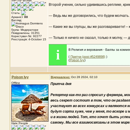
Второй ученик, сильно удивившись реплике, крик
Стать:
— Ведь мы же договорились, что будем молчать.
Арканіст
XII
Вигляд:
— Какие же вы глупцы, вы же разговариваете! – 
Група: Модератори
Повідомлень: 31351
Користувач №: 92277
— Только я ничего не сказал, только я молчу, — 
Реєстрація: 4-October 15
i
В Религия и верования - Баллы за комме
(
Притчи (post #5249898)
)
(
Poison Ivy
)
Poison Ivy
Відправлено:
Oct 28 2024, 02:10
Offline
Притча дня
Репортер как-то раз спросил у фермера, мо
весь сек­рет состоит в том, что он раздае
участвуют во всех конкурсах и яв­ляются к
будут сорта хуже, чем у меня, то вскоре и
и в жизни людей. Тот, кто хочет быть усп
самому. Мы все взаимосвязаны в этом мире
Hate People