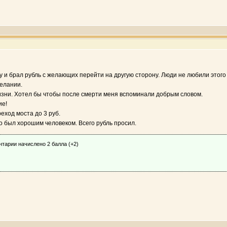
у и брал рубль с желающих перейти на другую сторону. Люди не любили этого 
желании.
жизни. Хотел бы чтобы после смерти меня вспоминали добрым словом.
ие!
еход моста до 3 руб.
его был хорошим человеком. Всего рубль просил.
нтарии начислено 2 балла (+2)