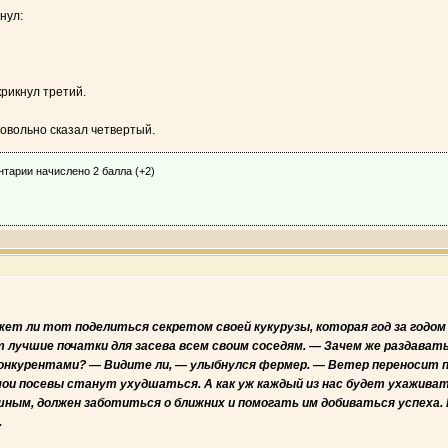
нул:
крикнул третий.
довольно сказал четвертый.
нтарии начислено 2 балла (+2)
жет ли тот поделиться секретом своей кукурузы, которая год за годом
т лучшие початки для засева всем своим соседям. — Зачем же раздавать 
онкурентами? — Видите ли, — улыбнулся фермер. — Ветер перено­сит пыл
 мои посе­вы станут ухудшаться. А как уж каждый из нас будет ухажива
ешным, должен заботиться о ближних и помогать им добиваться успеха
.