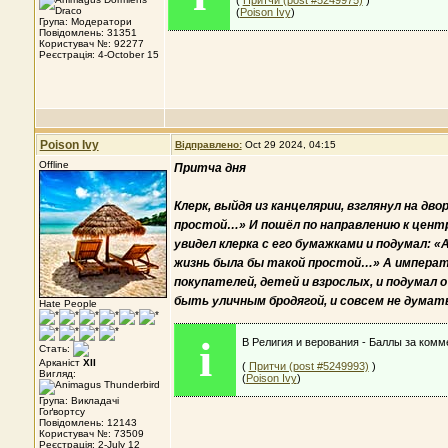
(
Притчи (post #5249975)
)
(
Poison Ivy
)
Група: Модератори
Повідомлень: 31351
Користувач №: 92277
Реєстрація: 4-October 15
Poison Ivy
Відправлено:
Oct 29 2024, 04:15
Offline
Притча дня
Клерк, выйдя из канцелярии, взглянул на дв
простой…» И пошёл по направлению к центру
увидел клерка с его бумажками и подумал: «
жизнь была бы такой простой…» А император
покупателей, детей и взрослых, и подумал о
быть уличным бродягой, и совсем не думать
Hate People
i
В Религия и верования - Баллы за комм
Стать:
Арканіст
XII
(
Притчи (post #5249993)
)
Вигляд:
(
Poison Ivy
)
Група: Викладачі
Гоґвортсу
Повідомлень: 12143
Користувач №: 73509
Реєстрація: 2-July 12