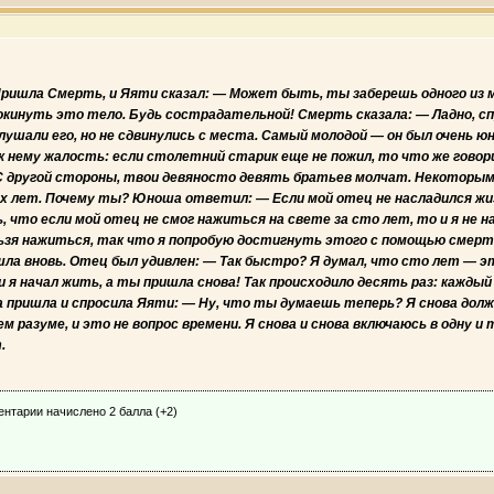
Пришла Смерть, и Яяти сказал: — Может быть, ты заберешь одного из 
окинуть это тело. Будь сострадательной! Смерть сказала: — Ладно, спр
шали его, но не сдвинулись с места. Самый молодой — он был очень юн
к нему жалость: если столетний старик еще не пожил, то что же гов
 С другой стороны, твои девяносто девять братьев молчат. Некоторым
их лет. Почему ты? Юноша ответил: — Если мой отец не насладился жиз
 что если мой отец не смог нажиться на свете за сто лет, то и я не н
льзя нажиться, так что я попробую достигнуть этого с помощью смерти
а вновь. Отец был удивлен: — Так быстро? Я думал, что сто лет — это
и я начал жить, а ты пришла снова! Так происходило десять раз: каждый
 пришла и спросила Яяти: — Ну, что ты думаешь теперь? Я снова должн
ем разуме, и это не вопрос времени. Я снова и снова включаюсь в одну 
.
ентарии начислено 2 балла (+2)