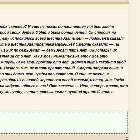
моих сыновей? Я еще не пожил по-настоящему, я был занят
оси своих детей. У Яяти была сотня детей. Он спросил, но
, ему исполнилось всего шестнадцать лет — подошел и сказал:
орить о шестнадцатилетнем мальчике? Смерть сказала: — Ты
 из них по семьдесят — семьдесят пять лет. Они стары, их
нью за сто лет, как я могу надеяться на это? Все это
аживусь, даже если проживу сто лет. Должен быть какой-то иной
. Позволь мне, не твори препятствий. Смерть забрала сына, и
 так долго, нет нужды волноваться. Я еще не пожил; я
 раз один из сыновей жертвовал своей жизнью, и отец жил. Когда
а забрать одного сына? Яяти сказал: — Нет, теперь я знаю, что
и ту же суету, я стал привязанным к пустой трате бытия и
^