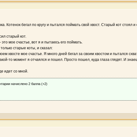
а. Котенок бегал по кругу и пытался поймать свой хвост. Старый кот стоял и 
сил старый кот.
 - это мое счастье, вот я и пытаюсь его поймать.
только старые коты, и сказал:
оем хвосте мое счастье. Я много дней бегал за своим хвостом и пытался схвати
акой-то момент я отчаялся и пошел. Просто пошел, куда глаза глядят. И знаеш
де идет со мной.
нтарии начислено 2 балла (+2)