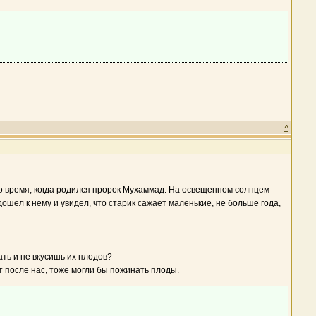
^
о время, когда родился пророк Мухаммад. На освещенном солнцем
ошел к нему и увидел, что старик сажает маленькие, не больше года,
ать и не вкусишь их плодов?
ет после нас, тоже могли бы пожинать плоды.