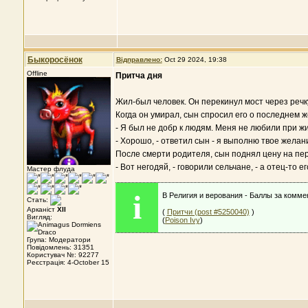
Быкоросёнок
Відправлено:
Oct 29 2024, 19:38
Offline
Притча дня
Жил-был человек. Он перекинул мост через речк
Когда он умирал, сын спросил его о последнем 
- Я был не добр к людям. Меня не любили при 
- Хорошо, - ответил сын - я выполню твое желан
После смерти родителя, сын поднял цену на пер
- Вот негодяй, - говорили сельчане, - а отец-то 
Мастер флуда
i
В Религия и верования - Баллы за комме
Стать:
Арканіст
XII
(
Притчи (post #5250040)
)
Вигляд:
(
Poison Ivy
)
Група: Модератори
Повідомлень: 31351
Користувач №: 92277
Реєстрація: 4-October 15