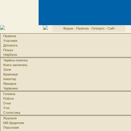
Форум
·
Паличка
·
Гоґвортс
·
Сайт
Правила
Учасники
Допомога
Пошук
HelpDesk
Чарівна паличка
Книга заклинань
Зілля
Крамниця
Інвентар
Ярмарок
Чарівники
Головна
Роботи
Очки
Учні
Статистика
Журнали
Мій Щоденник
Персонажі