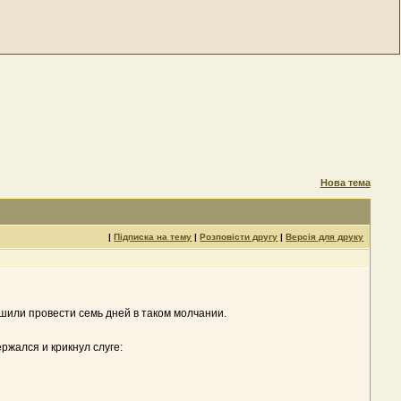
Нова тема
|
Підписка на тему
|
Розповісти другу
|
Версія для друку
шили провести семь дней в таком молчании.
ржался и крикнул слуге: