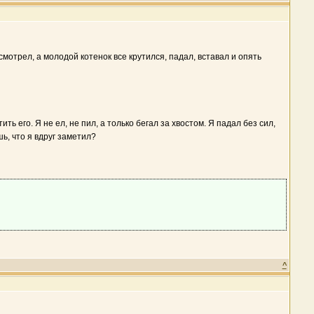
смотрел, а молодой котенок все крутился, падал, вставал и опять
ть его. Я не ел, не пил, а только бегал за хвостом. Я падал без сил,
ь, что я вдруг заметил?
^