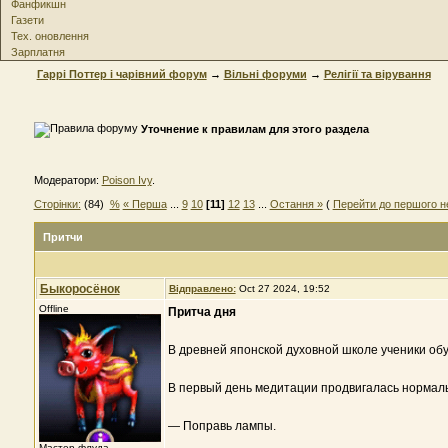
Фанфикшн
Газети
Тех. оновлення
Зарплатня
Гаррі Поттер і чарівний форум
→
Вільні форуми
→
Релігії та вірування
Уточнение к правилам для этого раздела
Модератори:
Poison Ivy
.
Сторінки:
(84)
%
« Перша
...
9
10
[11]
12
13
...
Остання »
(
Перейти до першого н
Притчи
Быкоросёнок
Відправлено:
Oct 27 2024, 19:52
Offline
Притча дня
В древней японской духовной школе ученики обу
В первый день медитации продвигалась нормально
— Поправь лампы.
Мастер флуда