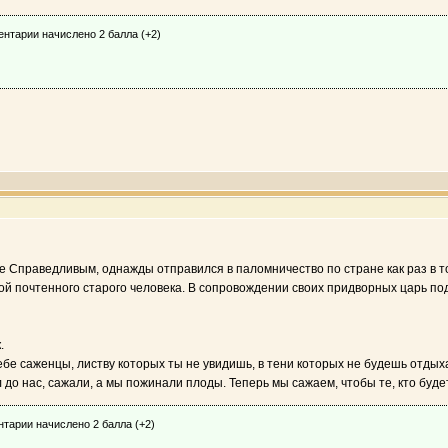
ентарии начислено 2 балла (+2)
е Справедливым, однажды отправился в паломничество по стране как раз в т
ой почтенного старого человека. В сопровождении своих придворных царь под
.
ебе саженцы, листву которых ты не увидишь, в тени которых не будешь отдых
ыл до нас, сажали, а мы пожинали плоды. Теперь мы сажаем, чтобы те, кто буд
нтарии начислено 2 балла (+2)