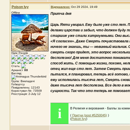
Poison Ivy
Відправлено:
Oct 29 2024, 19:49
Offline
Притча дня
Царь Яяти умирал. Ему было уже сто лет. 
делами царства и забыл, что должен буду п
старшие уже стали хитроумными. Они выслу
«Я согласен». Даже Смерть почувствовала 
ничего не знаешь, ты — невинный мальчик.
смерть скоро придет, это вопрос нескольк
Hate People
бесполезно! Для меня достаточно понимать,
способ жить. С помощью жизни, похоже, не
Стать:
отец жил еще сто лет. Затем Смерть пришл
Арканіст
XII
Вигляд:
пытался, я планировал, теперь всё готово, 
ему исполнилась тысяча лет, Смерть снова
Група: Викладачі
Гоґвортсу
даже тысяча лет бесполезна. Все дело в мо
Повідомлень: 12143
сущности. Так что это теперь не помогает
Користувач №: 73509
Реєстрація: 2-July 12
i
В Религия и верования - Баллы за комм
(
Притчи (post #5250045)
)
(
Poison Ivy
)