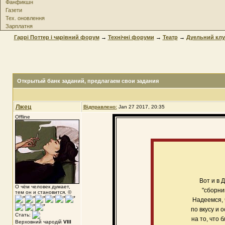
Фанфикшн
Газети
Тех. оновлення
Зарплатня
Гаррі Поттер і чарівний форум
→
Технічні форуми
→
Театр
→
Дуельний клу
Открытый банк заданий
, предлагаем свои задания
Лжец
Відправлено:
Jan 27 2017, 20:35
Offline
Вот и в 
О чём человек думает,
"сборни
тем он и становится. ©
Надеемся, 
по вкусу и
Стать:
на то, что 
Верховний чародій
VIII