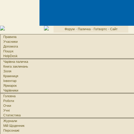
Форум
·
Паличка
·
Гоґвортс
·
Сайт
Правила
Учасники
Допомога
Пошук
HelpDesk
Чарівна паличка
Книга заклинань
Зілля
Крамниця
Інвентар
Ярмарок
Чарівники
Головна
Роботи
Очки
Учні
Статистика
Журнали
Мій Щоденник
Персонажі