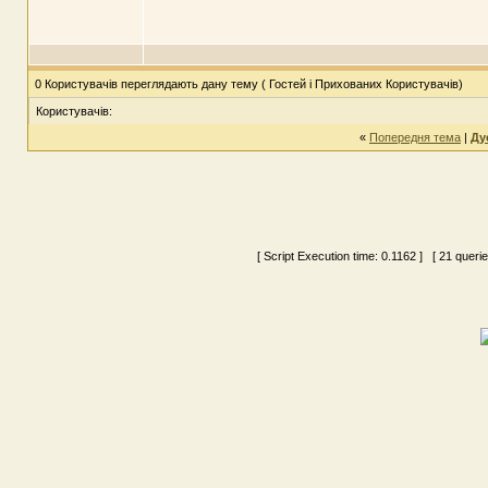
0 Користувачів переглядають дану тему ( Гостей і Прихованих Користувачів)
Користувачів:
«
Попередня тема
|
Ду
[ Script Execution time:
0.1162
] [ 21 queri