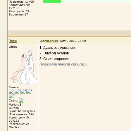
Повідомлень: 405
Користувач №:
197103
Реєстрація: 27-
September 17
Yono
Відправлено:
May 9 2020, 18:09
Offline
1. Дуэль озвучивания
2. Эдуард Асадов
3. Стихотворение
Показати текст спойлеру
Занята
Стать:
Магістр
I
Вигляд: --
Група: Користувачі
Повідомлень: 494
Користувач №:
204152
Реєстрація: 25-
March 20