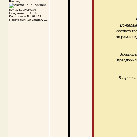
Вигляд:
Група: Користувачі
Повідомлень: 8865
Користувач №: 68422
Реєстрація: 10-January 12
Во-первы
соответств
за рамки в
Во-вторы
предложили
В-третьи