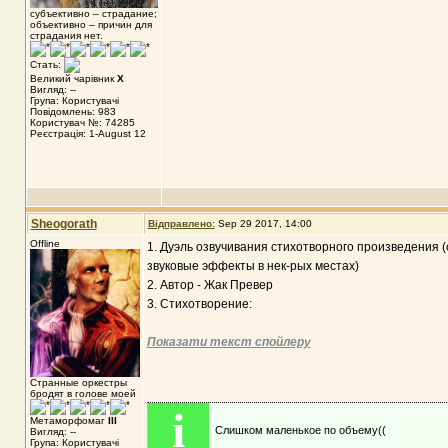
субъективно – страдание;
объективно – причин для
страдания нет.
Стать:
Великий чарівник
X
Вигляд: --
Група: Користувачі
Повідомлень: 983
Користувач №: 74285
Реєстрація: 1-August 12
Sheogorath
Відправлено:
Sep 29 2017, 14:00
Offline
1. Дуэль озвучивания стихотворного произведения (
звуковые эффекты в нек-рых местах)
2. Автор - Жак Превер
3. Стихотворение:
Показати текст спойлеру
Странные оркестры
бродят в голове моей
i
Метаморфомаг
III
Слишком маленькое по объему((
Вигляд: --
Група: Користувачі