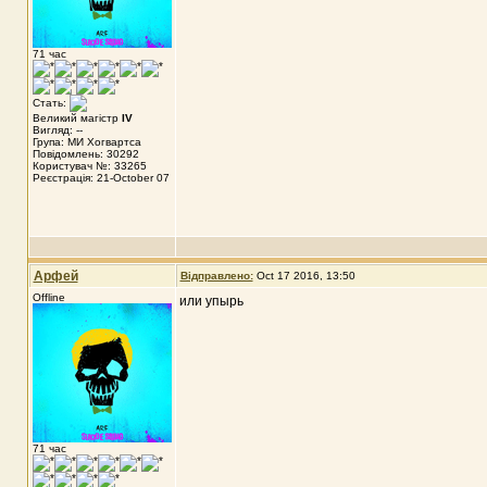
71 час
Стать:
Великий магістр
IV
Вигляд: --
Група: МИ Хогвартса
Повідомлень: 30292
Користувач №: 33265
Реєстрація: 21-October 07
Арфей
Відправлено:
Oct 17 2016, 13:50
Offline
или упырь
71 час