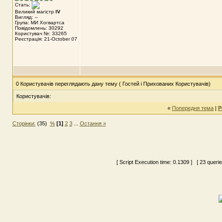
Стать:
Великий магістр
IV
Вигляд: --
Група: МИ Хогвартса
Повідомлень: 30292
Користувач №: 33265
Реєстрація: 21-October 07
0 Користувачів переглядають дану тему ( Гостей і Прихованих Користувачів)
Користувачів:
«
Попередня тема
|
Р
Сторінки:
(35)
%
[1]
2
3
...
Остання »
[ Script Execution time:
0.1309
] [ 23 queri