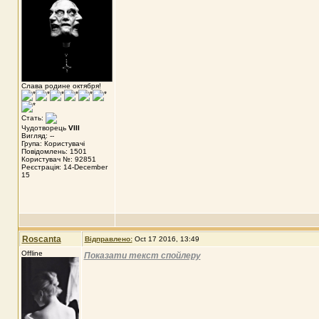
Слава родине октября!
Стать:
Чудотворець
VIII
Вигляд: --
Група: Користувачі
Повідомлень: 1501
Користувач №: 92851
Реєстрація: 14-December
15
Roscanta
Відправлено:
Oct 17 2016, 13:49
Offline
Показати текст спойлеру