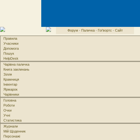
Форум
·
Паличка
·
Гоґвортс
·
Сайт
Правила
Учасники
Допомога
Пошук
HelpDesk
Чарівна паличка
Книга заклинань
Зілля
Крамниця
Інвентар
Ярмарок
Чарівники
Головна
Роботи
Очки
Учні
Статистика
Журнали
Мій Щоденник
Персонажі