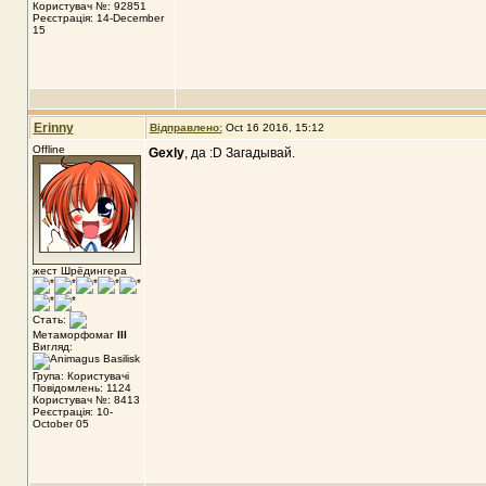
Користувач №: 92851
Реєстрація: 14-December
15
Erinny
Відправлено:
Oct 16 2016, 15:12
Offline
Gexly
, да :D Загадывай.
жест Шрёдингера
Стать:
Метаморфомаг
III
Вигляд:
Група: Користувачі
Повідомлень: 1124
Користувач №: 8413
Реєстрація: 10-
October 05