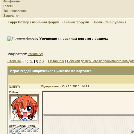
Фанфикшн
Газети
Тех. оновлення
Зарплатня
Гаррі Поттер і чарівний форум
→
Вільні форуми
→
Релігії та вірування
Уточнение к правилам для этого раздела
Модератори:
Poison Ivy
.
Сторінки:
(35)
%
[1]
2
3
...
Остання »
(
Перейти до першого непрочитаного повідо
Игра: Угадай Мифическое Существо по Картинке
Erinny
Відправлено:
Oct 16 2016, 14:22
Offline
жест Шрёдингера