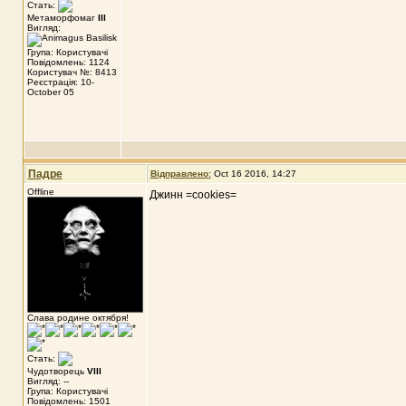
Стать:
Метаморфомаг
III
Вигляд:
Група: Користувачі
Повідомлень: 1124
Користувач №: 8413
Реєстрація: 10-
October 05
Падре
Відправлено:
Oct 16 2016, 14:27
Offline
Джинн =cookies=
Слава родине октября!
Стать:
Чудотворець
VIII
Вигляд: --
Група: Користувачі
Повідомлень: 1501