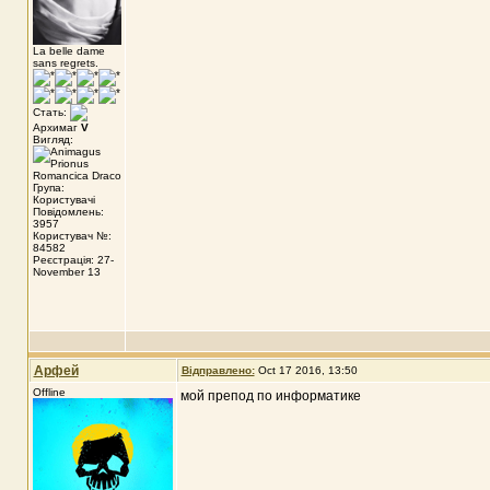
La belle dame
sans regrets.
Стать:
Архимаг
V
Вигляд:
Група:
Користувачі
Повідомлень:
3957
Користувач №:
84582
Реєстрація: 27-
November 13
Арфей
Відправлено:
Oct 17 2016, 13:50
Offline
мой препод по информатике