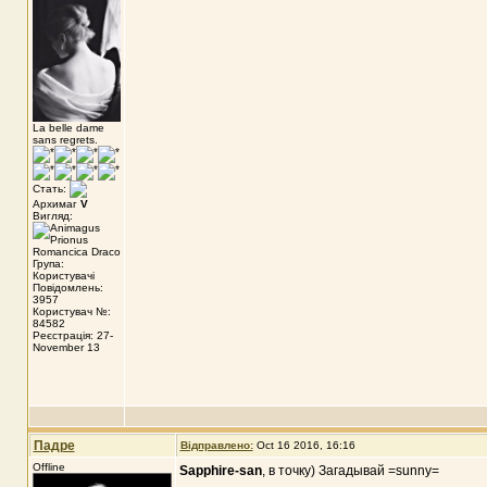
La belle dame
sans regrets.
Стать:
Архимаг
V
Вигляд:
Група:
Користувачі
Повідомлень:
3957
Користувач №:
84582
Реєстрація: 27-
November 13
Падре
Відправлено:
Oct 16 2016, 16:16
Offline
Sapphire-san
, в точку) Загадывай =sunny=