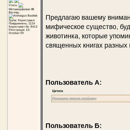
Стать:
Метаморфомаг
III
Вигляд:
Предлагаю вашему внимани
Група: Користувачі
Повідомлень: 1124
мифическое существо, буд
Користувач №: 8413
Реєстрація: 10-
October 05
животинка, которые упомин
священных книгах разных 
Пользователь А:
Цитата
Показати текст спойлеру
Пользователь Б: