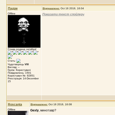
Падре
Відправлено:
Oct 16 2016, 16:04
Offline
Показати текст спойлеру
Слава родине октября!
Стать:
Чудотворець
VIII
Вигляд: --
Група: Користувачі
Повідомлень: 1501
Користувач №: 92851
Реєстрація: 14-December
15
Roscanta
Відправлено:
Oct 16 2016, 16:08
Offline
Gexly
, минотавр?