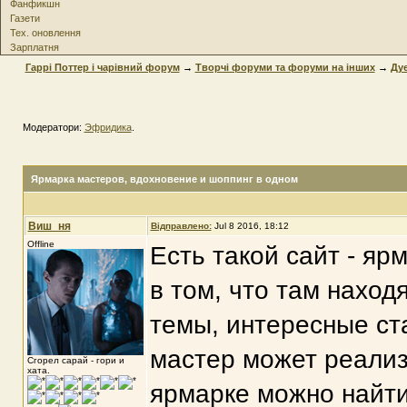
Фанфикшн
Газети
Тех. оновлення
Зарплатня
Гаррі Поттер і чарівний форум
→
Творчі форуми та форуми на інших
→
Дуе
Модератори:
Эфридика
.
Ярмарка мастеров
, вдохновение и шоппинг в одном
Виш_ня
Відправлено:
Jul 8 2016, 18:12
Offline
Есть такой сайт - яр
в том, что там наход
темы, интересные ст
мастер может реализ
Сгорел сарай - гори и
хата.
ярмарке можно найти