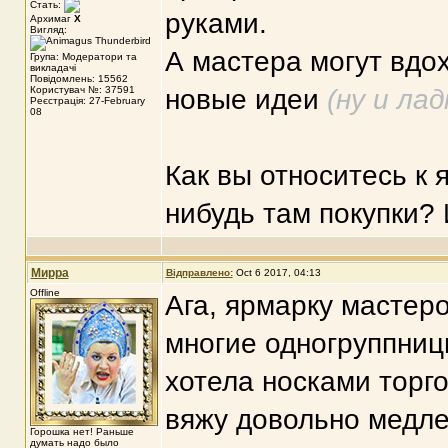
Стать:
руками.
Архимаг
X
Вигляд:
А мастера могут вдо
Група: Модератори та
викладачі
Повідомлень: 15562
Користувач №: 37591
новые идеи
(ну и ла
Реєстрація: 27-February
08
Как вы относитесь к 
нибудь там покупки?
Мирра
Відправлено:
Oct 6 2017, 04:13
Offline
Ага, ярмарку мастеро
многие одногруппниц
хотела носками торго
вяжу довольно медлен
Горошка нет! Раньше
думать надо было