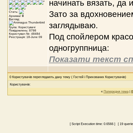
начинать вязать, да 
Зато за вдохновение
Стать:
Архимаг
II
Вигляд:
заглядываю.
Група: Користувачі
Повідомлень: 8798
Користувач №: 48484
Под спойлером красо
Реєстрація: 18-June 09
одногруппница:
Показати текст сп
0 Користувачів переглядають дану тему ( Гостей і Прихованих Користувачів)
Користувачів:
«
Попередня тема
|
В
[ Script Execution time:
0.6566
] [ 19 queri