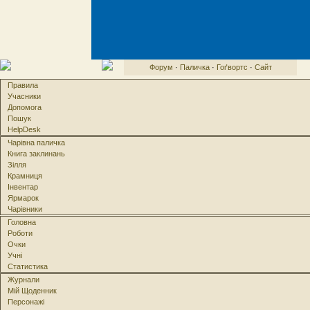
Форум
·
Паличка
·
Гоґвортс
·
Сайт
Правила
Учасники
Допомога
Пошук
HelpDesk
Чарівна паличка
Книга заклинань
Зілля
Крамниця
Інвентар
Ярмарок
Чарівники
Головна
Роботи
Очки
Учні
Статистика
Журнали
Мій Щоденник
Персонажі