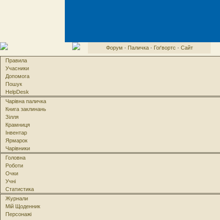
Форум
·
Паличка
·
Гоґвортс
·
Сайт
Правила
Учасники
Допомога
Пошук
HelpDesk
Чарівна паличка
Книга заклинань
Зілля
Крамниця
Інвентар
Ярмарок
Чарівники
Головна
Роботи
Очки
Учні
Статистика
Журнали
Мій Щоденник
Персонажі