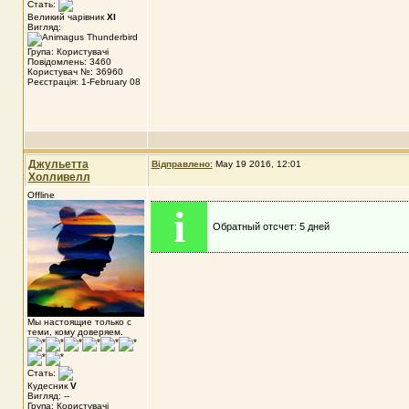
Стать:
Великий чарівник
XI
Вигляд:
Група: Користувачі
Повідомлень: 3460
Користувач №: 36960
Реєстрація: 1-February 08
Джульетта
Відправлено:
May 19 2016, 12:01
Холливелл
Offline
i
Обратный отсчет: 5 дней
Мы настоящие только с
теми, кому доверяем.
Стать:
Кудесник
V
Вигляд: --
Група: Користувачі