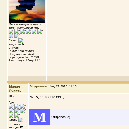
Мы настоящие только с
теми, кому доверяем.
Стать:
Кудесник
V
Вигляд: --
Група: Користувачі
Повідомлень: 4478
Користувач №: 71490
Реєстрація: 13-April 12
Миния
Відправлено:
May 21 2016, 11:15
Лоннерт
Offline
№ 15, если еще есть)
Гуру
M
Отправлено)
Стать:
Великий
чародій
IV