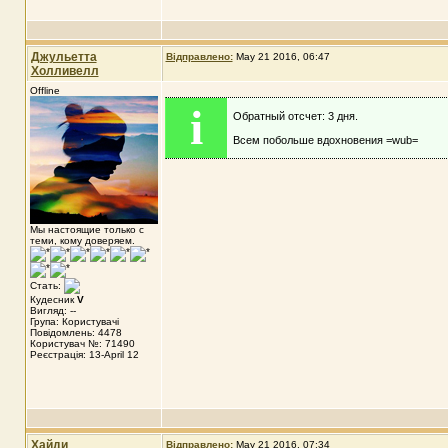
Джульетта
Відправлено:
May 21 2016, 06:47
Холливелл
Offline
i
Обратный отсчет: 3 дня.
Всем побольше вдохновения =wub=
Мы настоящие только с
теми, кому доверяем.
Стать:
Кудесник
V
Вигляд: --
Група: Користувачі
Повідомлень: 4478
Користувач №: 71490
Реєстрація: 13-April 12
Хайди
Відправлено:
May 21 2016, 07:34