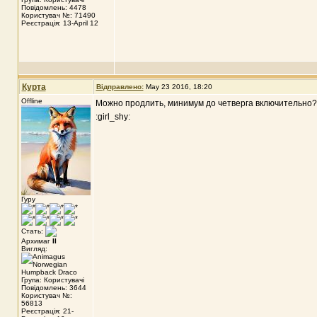
Повідомлень: 4478
Користувач №: 71490
Реєстрація: 13-April 12
Курта
Відправлено:
May 23 2016, 18:20
Offline
Можно продлить, минимум до четверга включительно?
:girl_shy:
Гуру
Стать:
Архимаг
II
Вигляд:
Група: Користувачі
Повідомлень: 3644
Користувач №:
56813
Реєстрація: 21-