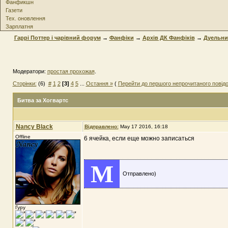
Фанфикшн
Газети
Тех. оновлення
Зарплатня
Гаррі Поттер і чарівний форум
→
Фанфіки
→
Архів ДК Фанфіків
→
Дуельни
Модератори:
простая прохожая
.
Сторінки:
(6)
#
1
2
[3]
4
5
...
Остання »
(
Перейти до першого непрочитаного повід
Битва за Хогвартс
Nancy Black
Відправлено:
May 17 2016, 16:18
Offline
6 ячейка, если еще можно записаться
M
Отправлено)
Гуру