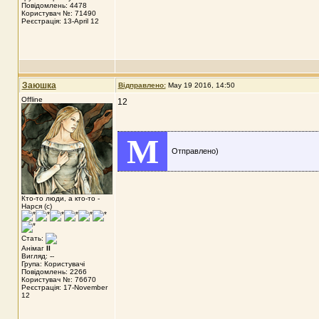
Повідомлень: 4478
Користувач №: 71490
Реєстрація: 13-April 12
Заюшка
Відправлено:
May 19 2016, 14:50
Offline
12
M
Отправлено)
Кто-то люди, а кто-то -
Нарся (с)
Стать:
Анімаг
II
Вигляд: --
Група: Користувачі
Повідомлень: 2266
Користувач №: 76670
Реєстрація: 17-November
12