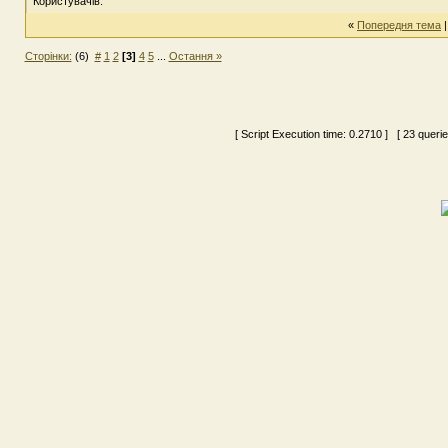
Користувачів:
«
Попередня тема
Сторінки:
(6)
#
1
2
[3]
4
5
...
Остання »
[ Script Execution time:
0.2710
] [ 23 queri