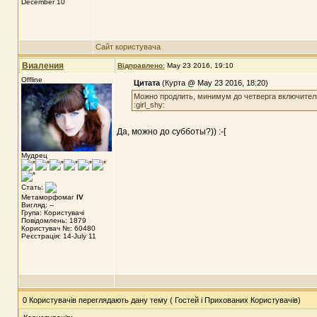
December 10
Сайт користувача
Виаления
Відправлено:
May 23 2016, 19:10
Offline
Цитата
(Курта @ May 23 2016, 18:20)
Можно продлить, минимум до четверга включител
:girl_shy:
Да, можно до субботы?)) :-[
Мудрец
Стать:
Метаморфомаг
IV
Вигляд: --
Група: Користувачі
Повідомлень: 1879
Користувач №: 60480
Реєстрація: 14-July 11
0 Користувачів переглядають дану тему ( Гостей і Прихованих Користувачів)