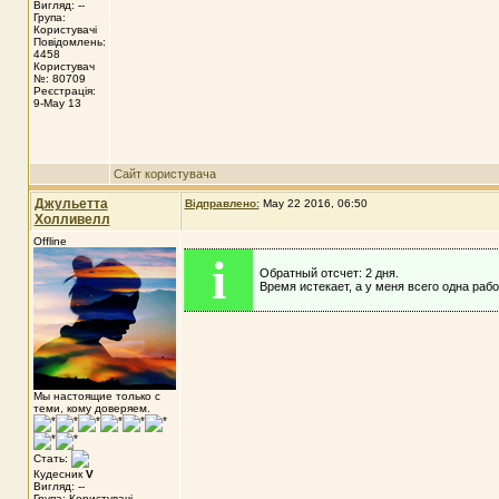
Вигляд: --
Група:
Користувачі
Повідомлень:
4458
Користувач
№: 80709
Реєстрація:
9-May 13
Сайт користувача
Джульетта
Відправлено:
May 22 2016, 06:50
Холливелл
Offline
i
Обратный отсчет: 2 дня.
Время истекает, а у меня всего одна рабо
Мы настоящие только с
теми, кому доверяем.
Стать:
Кудесник
V
Вигляд: --
Група: Користувачі