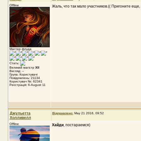
Offline
Жаль, что так мало участников.(( Пригоните еще, 
Мастер флуда
Стать:
Великий магістр
XII
Вигляд: --
Група: Користувачі
Повідомлень: 21134
Користувач №: 62341
Реєстрація: 6-August 11
Джульетта
Відправлено:
May 21 2016, 09:52
Холливелл
Offline
Хайди
, постараемся)