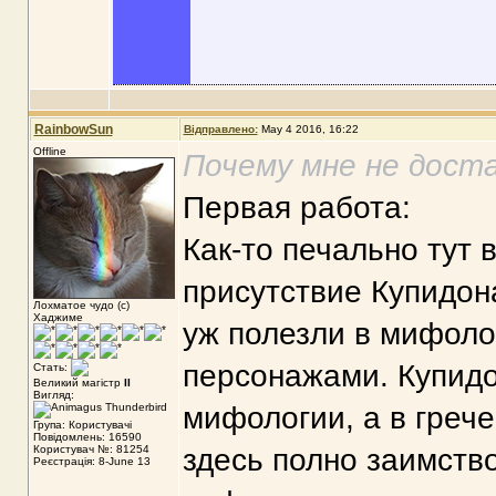
RainbowSun
Відправлено:
May 4 2016, 16:22
Offline
Почему мне не дост
Первая работа:
Как-то печально тут 
присутствие Купидона
Лохматое чудо (с)
Хаджиме
уж полезли в мифоло
персонажами. Купид
Стать:
Великий магістр
II
Вигляд:
мифологии, а в грече
Група: Користувачі
Повідомлень: 16590
Користувач №: 81254
здесь полно заимство
Реєстрація: 8-June 13