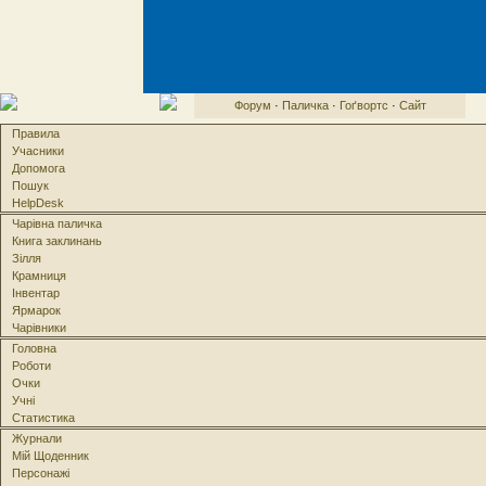
Форум
·
Паличка
·
Гоґвортс
·
Сайт
Правила
Учасники
Допомога
Пошук
HelpDesk
Чарівна паличка
Книга заклинань
Зілля
Крамниця
Інвентар
Ярмарок
Чарівники
Головна
Роботи
Очки
Учні
Статистика
Журнали
Мій Щоденник
Персонажі