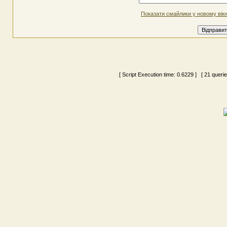
Показати смайлики у новому вікн
[ Script Execution time:
0.6229
] [ 21 queri