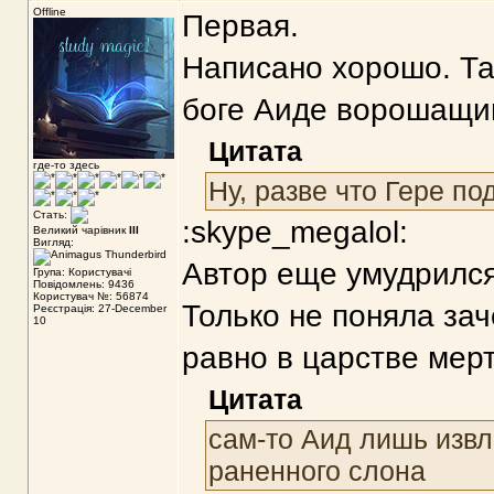
Offline
Первая.
Написано хорошо. Та
боге Аиде ворошащим
Цитата
где-то здесь
Ну, разве что Гере п
Стать:
:skype_megalol:
Великий чарівник
III
Вигляд:
Автор еще умудрился
Група: Користувачі
Повідомлень: 9436
Користувач №: 56874
Только не поняла за
Реєстрація: 27-December
10
равно в царстве мер
Цитата
сам-то Аид лишь извл
раненного слона