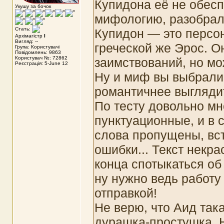
Купидона её не обеспе
Укушу за бочок
мифологию, разобрал
Стать:
Купидон — это персо
Архімагістр
I
Вигляд: --
греческой же Эрос. О
Група: Користувачі
Повідомлень: 9863
Користувач №: 72862
заимствований, но мо
Реєстрація: 5-June 12
Ну и миф вы выбрали 
романтичнее выгляди
По тесту довольно мн
пунктуационные, и в с
слова пропущены, вст
ошибки... Текст некр
конца спотыкаться об
ну нужно ведь работу
отправкой!
Не верю, что Аид так
дурашка-простушка. 