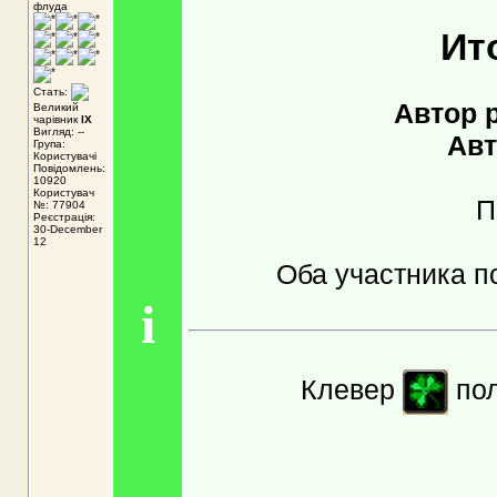
флуда
Ит
Стать:
Автор 
Великий
чарівник
IX
Вигляд: --
Авт
Група:
Користувачі
Повідомлень:
10920
Користувач
П
№: 77904
Реєстрація:
30-December
12
Оба участника по
i
Клевер
пол