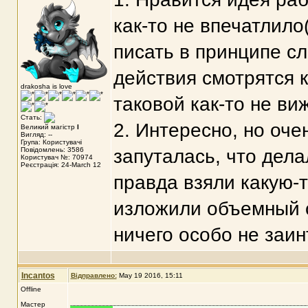
как-то не впечатлил
писать в принципе сл
действия смотрятся к
drakosha is love
таковой как-то не виж
Стать:
2. Интересно, но оче
Великий магістр
I
Вигляд: --
Група: Користувачі
Повідомлень: 3586
запуталась, что дела
Користувач №: 70974
Реєстрація: 24-March 12
правда взяли какую-т
изложили объемный 
ничего особо не заи
Incantos
Відправлено:
May 19 2016, 15:11
Offline
Мастер