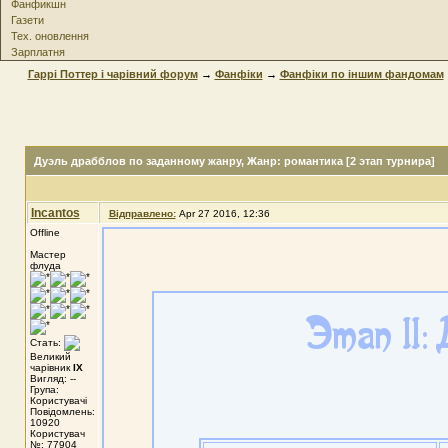
Фанфикшн
Газети
Тех. оновлення
Зарплатня
Гаррі Поттер і чарівний форум
→
Фанфіки
→
Фанфіки по іншим фандомам
Дуэль драбблов по заданному жанру
, Жанр: романтика [2 этап турнира]
Incantos
Відправлено:
Apr 27 2016, 12:36
Offline
Мастер
флуда
Стать:
Великий
чарівник
IX
Вигляд: --
Група:
Користувачі
Повідомлень:
10920
Користувач
№: 77904