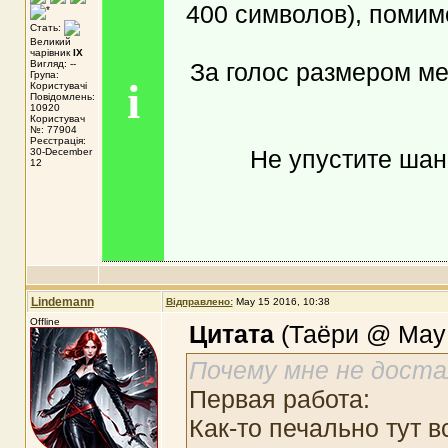
400 символов), помим
Стать:
Великий
чарівник
IX
Вигляд: --
За голос размером м
Група:
i
Користувачі
Повідомлень:
10920
Користувач
№: 77904
Реєстрація:
Не упустите шанс
30-December
12
Lindemann
Відправлено:
May 15 2016, 10:38
Offline
Цитата
(Таёри @ May 
Почему мне не дост
Первая работа:
Как-то печально тут 