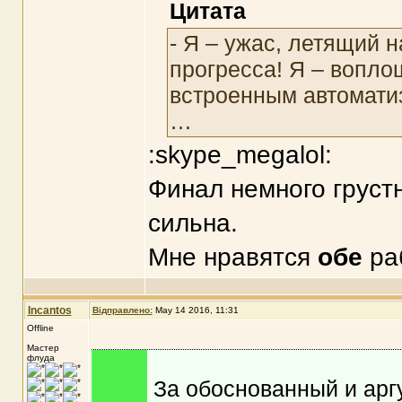
Цитата
- Я – ужас, летящий 
прогресса! Я – вопло
встроенным автомати
…
:skype_megalol:
Финал немного груст
сильна.
Мне нравятся
обе
ра
Incantos
Відправлено:
May 14 2016, 11:31
Offline
Мастер
флуда
За обоснованный и арг