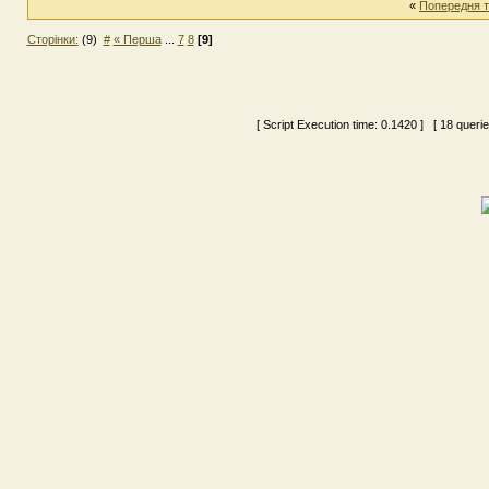
«
Попередня 
Сторінки:
(9)
#
« Перша
...
7
8
[9]
[ Script Execution time:
0.1420
] [ 18 queri