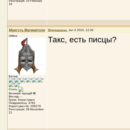
Реєстрація: 25-February
18
Максуть Магинитоли
Відправлено:
Jan 4 2023, 12:30
Offline
Такс, есть писцы?
Батыр
Стать:
Великий чародій
III
Вигляд: --
Група: Користувачі
Повідомлень: 4781
Користувач №: 206278
Реєстрація: 28-November
21