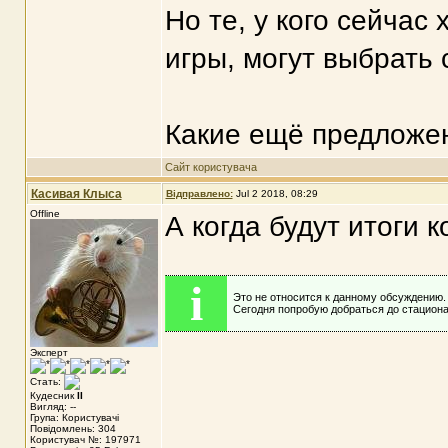
Но те, у кого сейчас
игры, могут выбрать 
Какие ещё предложе
Сайт користувача
Касивая Клыса
Відправлено:
Jul 2 2018, 08:29
Offline
А когда будут итоги 
i
Это не относится к данному обсуждению.
Сегодня попробую добраться до стациона
Эксперт
Стать:
Кудесник
II
Вигляд: --
Група: Користувачі
Повідомлень: 304
Користувач №: 197971