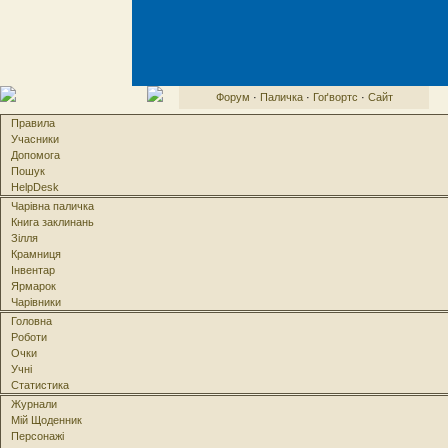
Форум
·
Паличка
·
Гоґвортс
·
Сайт
Правила
Учасники
Допомога
Пошук
HelpDesk
Чарівна паличка
Книга заклинань
Зілля
Крамниця
Інвентар
Ярмарок
Чарівники
Головна
Роботи
Очки
Учні
Статистика
Журнали
Мій Щоденник
Персонажі