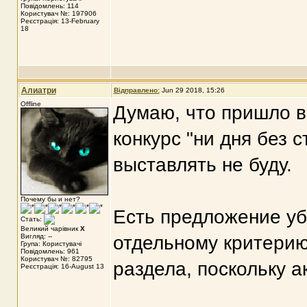
Повідомлень: 114
Користувач №: 197906
Реєстрація: 13-February
18
Алиатри
Відправлено:
Jun 29 2018, 15:26
Offline
Думаю, что пришло 
конкурс "ни дня без 
выставлять не буду.
Почему бы и нет?
Есть предложение уб
Стать:
Великий чарівник
X
Вигляд: --
отдельному критерию
Група: Користувачі
Повідомлень: 961
Користувач №: 82795
раздела, поскольку а
Реєстрація: 16-August 13