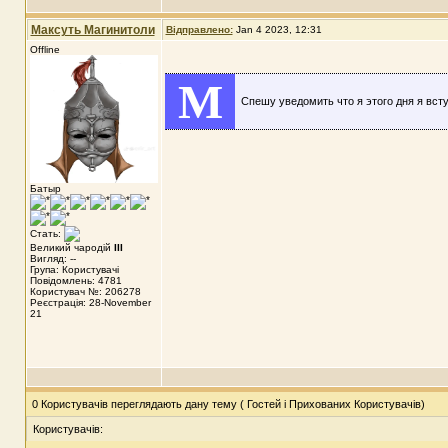
Максуть Магинитоли
Відправлено:
Jan 4 2023, 12:31
Offline
M
Спешу уведомить что я этого дня я вст
Батыр
Стать:
Великий чародій
III
Вигляд: --
Група: Користувачі
Повідомлень: 4781
Користувач №: 206278
Реєстрація: 28-November
21
0 Користувачів переглядають дану тему ( Гостей і Прихованих Користувачів)
Користувачів: