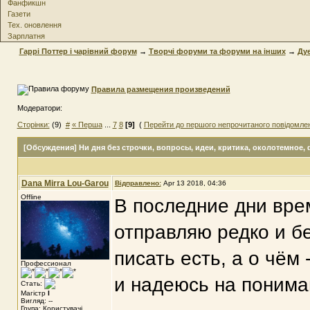
Фанфикшн
Газети
Тех. оновлення
Зарплатня
Гаррі Поттер і чарівний форум
→
Творчі форуми та форуми на інших
→
Ду
Правила размещения произведений
Модератори:
Сторінки:
(9)
#
« Перша
...
7
8
[9]
(
Перейти до першого непрочитаного повідомле
[Обсуждения] Ни дня без строчки
, вопросы, идеи, критика, околотемное,
Dana Mirra Lou-Garou
Відправлено:
Apr 13 2018, 04:36
Offline
В последние дни врем
отправляю редко и б
писать есть, а о чём
Профессионал
и надеюсь на пониман
Стать:
Магістр
I
Вигляд: --
Група: Користувачі