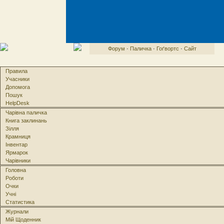
Форум
·
Паличка
·
Гоґвортс
·
Сайт
Правила
Учасники
Допомога
Пошук
HelpDesk
Чарівна паличка
Книга заклинань
Зілля
Крамниця
Інвентар
Ярмарок
Чарівники
Головна
Роботи
Очки
Учні
Статистика
Журнали
Мій Щоденник