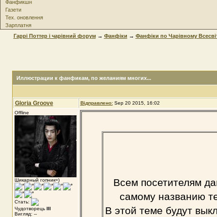
Фанфикшн
Газети
Тех. оновлення
Зарплатня
Гаррі Поттер і чарівний форум
→
Фанфіки
→
Фанфіки по Чарівному Всесві
Иллюстрации к фанфикам
, по желаниям многих...
Gloria Groove
Відправлено:
Sep 20 2015, 16:02
Offline
Всем посетителям да
Шикарный гопник=)
самому названию те
Стать:
В этой теме будут вык
Чудотворець
III
Вигляд: --