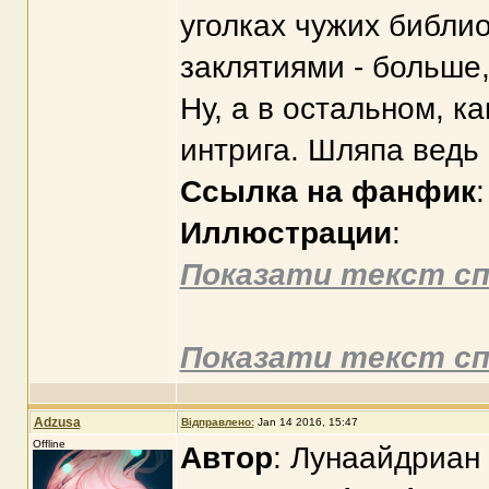
уголках чужих библи
заклятиями - больше
Ну, а в остальном, к
интрига. Шляпа ведь
Ссылка на фанфик
Иллюстрации
:
Показати текст сп
Показати текст сп
Adzusa
Відправлено:
Jan 14 2016, 15:47
Offline
Автор
: Лунаайдриан