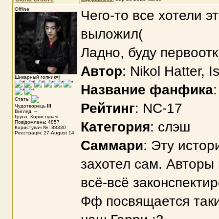
Offline
Чего-то все хотели э
выложил(
Ладно, буду первоот
Автор
: Nikol Hatter, I
Шикарный гопник=)
Название фанфика
Стать:
Рейтинг
: NC-17
Чудотворець
III
Вигляд: --
Група: Користувачі
Повідомлень: 4857
Категория
: слэш
Користувач №: 88330
Реєстрація: 27-August 14
Саммари
: Эту истор
захотел сам. Авторы
всё-всё законспектир
Фф посвящается таки