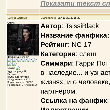
Показати текст сп
Gloria Groove
Відправлено:
Jan 11 2016, 15:29
Offline
Автор
: TsissiBlack
Название фанфика:
Рейтинг
: NC-17
Категория
: слеш
Шикарный гопник=)
Саммари
: Гарри Пот
Стать:
в наследие... и узна
Чудотворець
III
Вигляд: --
Група: Користувачі
Повідомлень: 4857
жизнях, и о человеке
Користувач №: 88330
Реєстрація: 27-August 14
партнером.
Ссылка на фанфик
Иллюстрации
: