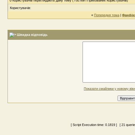
0 Користувачів переглядають дану тему ( Гостей і Прихованих Користувачів)
Користувачів:
«
Попередня тема
|
Фанфіки
Швидка відповідь
Показати смайлики у новому вікн
[ Script Execution time:
0.1819
] [ 21 queri