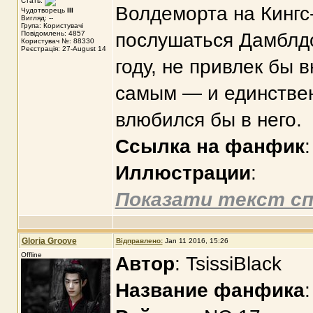
Стать:
Волдеморта на Кингс-
Чудотворець
III
Вигляд: --
Група: Користувачі
Повідомлень: 4857
послушаться Дамблдо
Користувач №: 88330
Реєстрація: 27-August 14
году, не привлек бы 
самым — и единствен
влюбился бы в него.
Ссылка на фанфик
Иллюстрации
:
Показати текст сп
Gloria Groove
Відправлено:
Jan 11 2016, 15:26
Offline
Автор
: TsissiBlack
Название фанфика