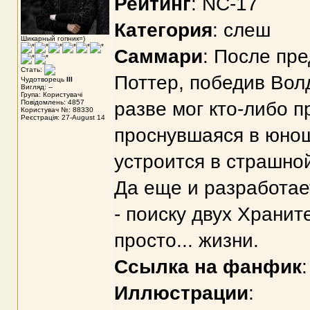
Рейтинг
: NC-17
Категория
: слеш
Шикарный гопник=)
Саммари
: После пр
Стать:
Поттер, победив Вол
Чудотворець
III
Вигляд: --
Група: Користувачі
Повідомлень: 4857
разве мог кто-либо п
Користувач №: 88330
Реєстрація: 27-August 14
проснувшаяся в юнош
устроится в страшно
Да еще и разработае
- поиску двух Храни
просто... жизни.
Ссылка на фанфик
Иллюстрации
: