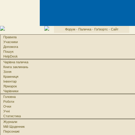
Форум
·
Паличка
·
Гоґвортс
·
Сайт
Правила
Учасники
Допомога
Пошук
HelpDesk
Чарівна паличка
Книга заклинань
Зілля
Крамниця
Інвентар
Ярмарок
Чарівники
Головна
Роботи
Очки
Учні
Статистика
Журнали
Мій Щоденник
Персонажі