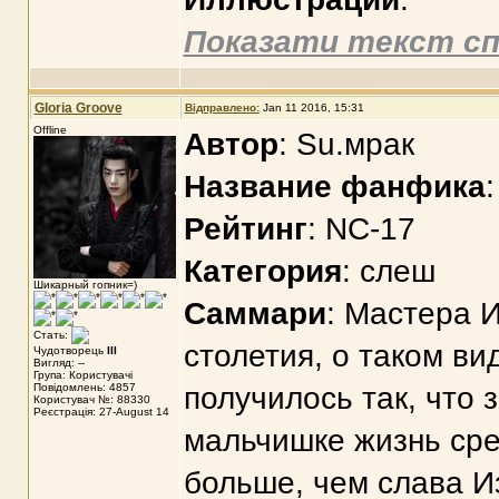
Показати текст сп
Gloria Groove
Відправлено:
Jan 11 2016, 15:31
Offline
Автор
: Su.мрак
Название фанфика
Рейтинг
: NC-17
Категория
: слеш
Шикарный гопник=)
Саммари
: Мастера 
Стать:
столетия, о таком ви
Чудотворець
III
Вигляд: --
Група: Користувачі
Повідомлень: 4857
получилось так, что 
Користувач №: 88330
Реєстрація: 27-August 14
мальчишке жизнь сре
больше, чем слава И