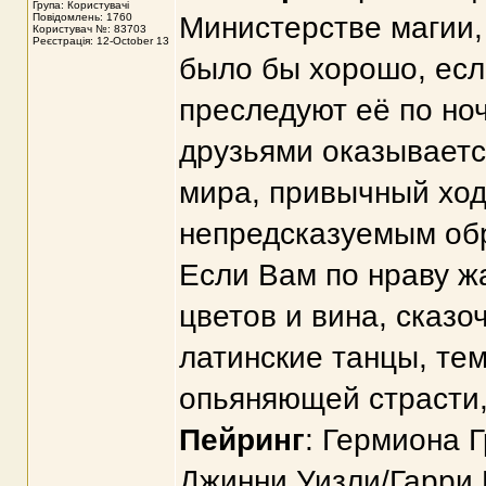
Група: Користувачі
Повідомлень: 1760
Министерстве магии, 
Користувач №: 83703
Реєстрація: 12-October 13
было бы хорошо, есл
преследуют её по ноч
друзьями оказываетс
мира, привычный хо
непредсказуемым обр
Если Вам по нраву ж
цветов и вина, сказ
латинские танцы, те
опьяняющей страсти,
Пейринг
: Гермиона 
Джинни Уизли/Гарри 