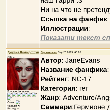
наш Гарри :3
Ни на что не претенд
Ссылка на фанфик
Иллюстрации
:
Показати текст сп
Джулия Ликвидстоун
Відправлено:
Sep 25 2015, 06:20
Offline
Автор
: JaneEvans
Название фанфика
Рейтинг
: NC-17
Категория
: гет
Красная Королева
Жанр
: Adventure/An
Стать:
Саммари
:Гермионе д
Чародій
XI
Вигляд: --