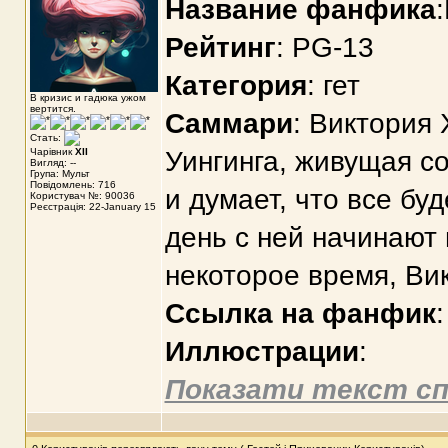
Название фанфика
Рейтинг
: PG-13
Категория
: гет
В кризис и гадюка ужом
вертится.
Саммари
: Виктория 
Стать:
Чарівник
XII
Уингинга, живущая с
Вигляд: --
Група: Мульт
Повідомлень: 716
и думает, что все бу
Користувач №: 90036
Реєстрація: 22-January 15
день с ней начинают
некоторое время, Ви
Ссылка на фанфик
Иллюстрации
:
Показати текст сп