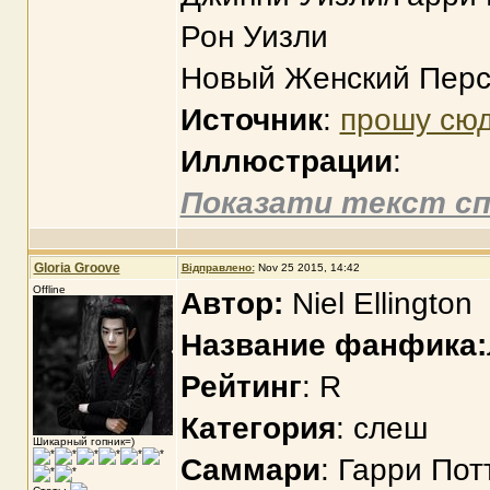
Рон Уизли
Новый Женский Пер
Источник
:
прошу сю
Иллюстрации
:
Показати текст сп
Gloria Groove
Відправлено:
Nov 25 2015, 14:42
Offline
Автор:
Niel Ellington
Название фанфика:
Рейтинг
: R
Категория
: слеш
Шикарный гопник=)
Саммари
: Гарри Пот