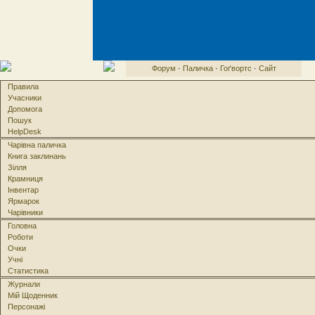
Форум
·
Паличка
·
Гоґвортс
·
Сайт
Правила
Учасники
Допомога
Пошук
HelpDesk
Чарівна паличка
Книга заклинань
Зілля
Крамниця
Інвентар
Ярмарок
Чарівники
Головна
Роботи
Очки
Учні
Статистика
Журнали
Мій Щоденник
Персонажі