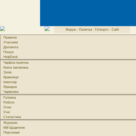
Форум
·
Паличка
·
Гоґвортс
·
Сайт
Правила
Учасники
Допомога
Пошук
HelpDesk
Чарівна паличка
Книга заклинань
Зілля
Крамниця
Інвентар
Ярмарок
Чарівники
Головна
Роботи
Очки
Учні
Статистика
Журнали
Мій Щоденник
Персонажі