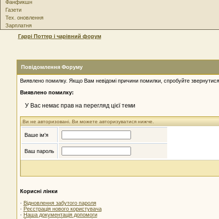
Фанфикшн
Газети
Тех. оновлення
Зарплатня
Гаррі Поттер і чарівний форум
Повідомлення Форуму
Виявлено помилку. Якщо Вам невідомі причини помилки, спробуйте звернутися
Виявлено помилку:
У Вас немає прав на перегляд цієї теми
Ви не авторизовані. Ви можете авторизуватися нижче.
Ваше ім'я
Ваш пароль
Корисні лінки
·
Відновлення забутого пароля
·
Реєстрація нового користувача
·
Наша документація допомоги