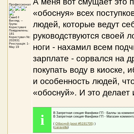
А меня вот смущает это 
Профессионал
«обоснуя» всех поступко
Сквиб
I
Вигляд: --
людей, которые ведут себ
Група:
Користувачі
Повідомлень:
руководствуются своей ло
181
Користувач №:
202831
Реєстрація: 1-
ноги - нахамил всем под
May 19
зарплате - сорвался на др
покупать воду в киоске, 
и особенность людей, что
«обоснуй». И это делает
В Запретная секция Фанфики ГП - Баллы за коммент
i
В Запретная секция Фанфики ГП - Магазин коммента
(
Обоснуй (post #5191705)
)
(
caravella
)