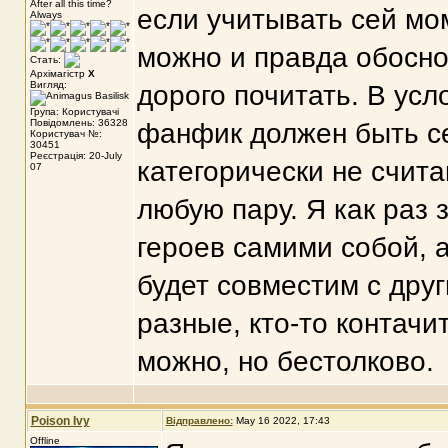
After all this time?
если учитывать сей мом
Always
можно и правда обоснов
Стать:
Архімагістр
X
Вигляд:
дорого почитать. В усл
Група: Користувачі
Повідомлень: 36328
фанфик должен быть се
Користувач №:
30451
Реєстрація: 20-July
категорически не счит
07
любую пару. Я как раз
героев самими собой, а
будет совместим с друг
разные, кто-то контачит
можно, но бестолково.
Poison Ivy
Відправлено:
May 16 2022, 17:43
Offline