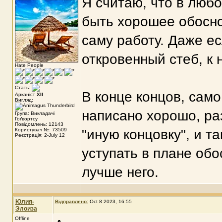
Я считаю, что в люб
быть хорошее обосно
саму работу. Даже е
откровенный стеб, к
Hate People
Стать:
В конце концов, сам
Арканіст
XII
Вигляд:
написано хорошо, ра
Група: Викладачі
Гоґвортсу
Повідомлень: 12143
Користувач №: 73509
"иную концовку", и т
Реєстрація: 2-July 12
уступать в плане обо
лучше него.
Юлия-
Відправлено:
Oct 8 2023, 16:55
Элоиза
Offline