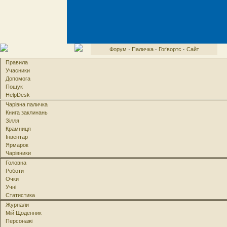
Форум
·
Паличка
·
Гоґвортс
·
Сайт
Правила
Учасники
Допомога
Пошук
HelpDesk
Чарівна паличка
Книга заклинань
Зілля
Крамниця
Інвентар
Ярмарок
Чарівники
Головна
Роботи
Очки
Учні
Статистика
Журнали
Мій Щоденник
Персонажі