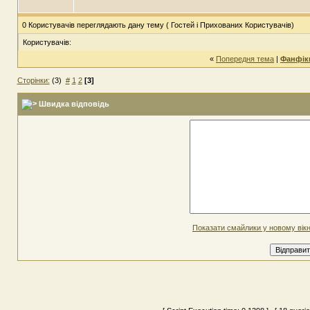
0 Користувачів переглядають дану тему ( Гостей і Прихованих Користувачів)
Користувачів:
«
Попередня тема
|
Фанфіки
Сторінки:
(3)
#
1
2
[3]
Швидка відповідь
Показати смайлики у новому вікн