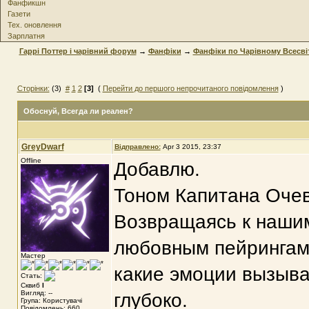
Фанфикшн
Газети
Тех. оновлення
Зарплатня
Гаррі Поттер і чарівний форум
→
Фанфіки
→
Фанфіки по Чарівному Всесві
Сторінки:
(3)
#
1
2
[3]
(
Перейти до першого непрочитаного повідомлення
)
Обоснуй
, Всегда ли реален?
GreyDwarf
Відправлено:
Apr 3 2015, 23:37
Offline
Добавлю.
Тоном Капитана Очев
Возвращаясь к нашим
любовным пейрингам, 
Мастер
какие эмоции вызыва
Стать:
Сквиб
I
Вигляд: --
глубоко.
Група: Користувачі
Повідомлень: 660