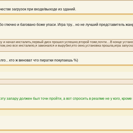
естве загрузок при входе/выходе из зданий.
ибо глючно и баговано боже упаси. Игра тру... но не лучший представитель жанр
у и начал инсталить,первый диск прошел успешно,второй тоже,почти....В конце устано
компом,оно все инсталило,я замонался и вырубил,ето окно,установка прошла,игра запу
лго... кто ж виноват что пиратки покупаешь %)
эту запару должен был точн пройти, а вот спросить в реалме не у кого, кроме