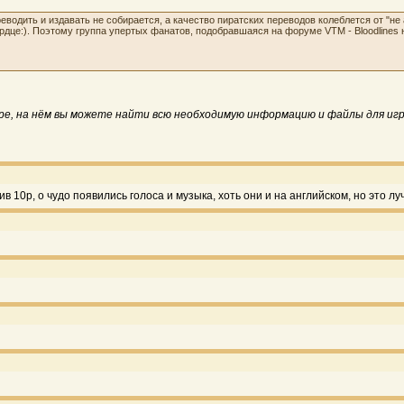
ереводить и издавать не собирается, а качество пиратских переводов колеблется от "н
рдце:). Поэтому группа упертых фанатов, подобравшаяся на форуме VTM - Bloodlines
ре, на нём вы можете найти всю необходимую информацию и файлы для игр
0р, о чудо появились голоса и музыка, хоть они и на английском, но это луч