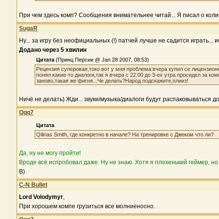
При чем здесь комп? Сообщения внимательнее читай... Я писал о колич
SugaR
Ну... за игру без неофициальных (!) патчей лучше не садится играть... 
Додано через 5 хвилин
Цитата
(Принц Персии @ Jan 28 2007, 08:53)
Рецензия суперовая,токо вот у мня проблема:вчера купил се лицензионк
понял какие-то диалоги,так я вчера с 22:00 до 3-ех утра просидел за 
заново,такая же фигня...Че делать?Народ подскажите,плииз!
Ничё не делать) Жди... звуки/музыка/диалоги будут распаковываться до
Qqq7
Цитата
Qilinas Smith, где конкретно в начале? На тренировке с Джеком что ли?
Да, ну не могу пройти!
Вроде всё испробовал даже. Ну не знаю. Хотя я плохенький геймер, но 
B)
C-N Bullet
Lord Volodymyr
,
При хорошем компе грузиться все молниеносно.