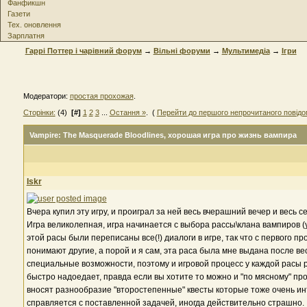
Фанфикшн
Газети
Тех. оновлення
Зарплатня
Гаррі Поттер і чарівний форум
→
Вільні форуми
→
Мультимедіа
→
Ігри
Модератори:
простая прохожая
.
Сторінки:
(4)
[#]
1
2
3
...
Остання »
. (
Перейти до першого непрочитаного повід
Vampire: The Masquerade Bloodlines
, хорошая игра про жизнь вампира
Iskr
Вчера купил эту игру, и проиграл за ней весь вчерашний вечер и весь 
Игра великолепная, игра начинается с выбора рассы\клана вампиров (у 
этой расы были переписаны все(!) диалоги в игре, так что с первого п
понимают другие, а порой и я сам, эта раса была мне выдана после ве
специальные возможности, поэтому и игровой процесс у каждой расы р
быстро надоедает, правда если вы хотите то можно и "по мясному" пр
вносят разнообразие "второстепенные" квесты которые тоже очень ин
справляется с поставленной задачей, иногда действительно страшно.