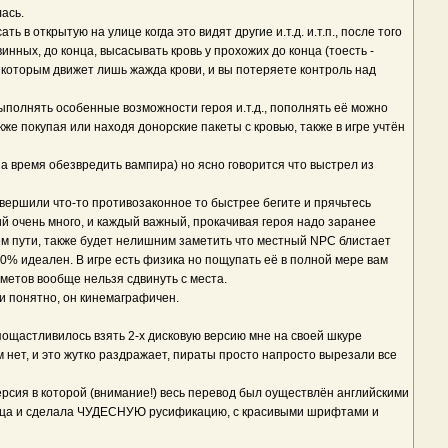
ась.
в открытую на улице когда это видят другие и.т.д. и.т.п., после того
инных, до конца, высасывать кровь у прохожих до конца (тоесть -
ря которым движет лишь жажда крови, и вы потеряете контроль над
ыполнять особенные возможности героя и.т.д., пополнять её можно
кже покупая или находя донорские пакеты с кровью, также в игре учтён
на время обезвредить вампира) но ясно говорится что выстрел из
овершили что-то противозаконное то быстрее бегите и прячьтесь
ний очень много, и каждый важный, прокачивая героя надо заранее
оём пути, также будет нелишним заметить что местный NPC блистает
00% идеален. В игре есть физика но пощупать её в полной мере вам
метов вообще нельзя сдвинуть с места.
 и понятно, он кинемаграфичен.
епощастливилось взять 2-х дисковую версию мне на своей шкуре
м нет, и это жутко раздражает, пираты просто напросто вырезали все
версия в которой (внимание!) весь перевод был оуществлён английскими
месяца и сделала ЧУДЕСНУЮ русификацию, с красивыми шрифтами и