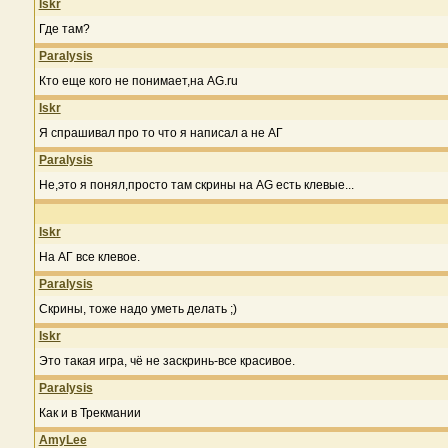
Iskr
Где там?
Paralysis
Кто еще кого не понимает,на AG.ru
Iskr
Я спрашивал про то что я написал а не АГ
Paralysis
Не,это я понял,просто там скрины на AG есть клевые...
Iskr
На АГ все клевое.
Paralysis
Скрины, тоже надо уметь делать ;)
Iskr
Это такая игра, чё не заскринь-все красивое.
Paralysis
Как и в Трекмании
AmyLee