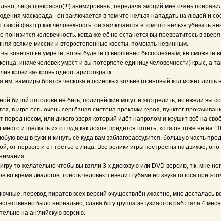
льно, лица прекрасно(!!!) анимированы, передача эмоций мне очень понравил
ния маскарада - он заключается в том что нельзя нападать на людей и сосать 
 такой фактор как человечность: он заключается в том что нельзя убивать нев
чае понизится человечность, когда же её не останется вы превратитесь в зве
няя всякие миссии и второстепенные квесты, помогать невинным.
 вы конечно не умрёте, но вы будете совершенно бесполезным, не сможете в
 конца, иначе человек умрёт и вы потеряете единицу человечности) крыс, а та
лив крови как кровь одного аристократа.
ся им, вампиры боятся чеснока и осиновых кольев (осиновый кол может лишь 
ой битой по голове не бить, полицейские могут и застрелить, но ежели вы с
тся, в игре есть очень серьёзная система прокачки героя, пунктов прокачива
ит перед носом, или дикого зверя который идёт напролом и крушит всё на св
место и щёлкать из оттуда как лохов, придётся потеть, хотя он тоже не на 1
юбую вещ в руки и кинуть её куда вам заблагорассудится, большую часть пред
й, от первого и от третьего лица. Все ролики игры построены на движке, оно
внимания.
игру то желательно чтобы вы взяли 3-х дисковую или DVD версию, т.к. мне н
 во время диалогов, тоесть человек шевелит губами но звука голоса при это
 глючные, перевод пиратов всех версий очуществлён ужастно, мне досталась 
ать естественно было нереально, слава богу группа энтузиастов работала 4 
тельно на английскую версию.