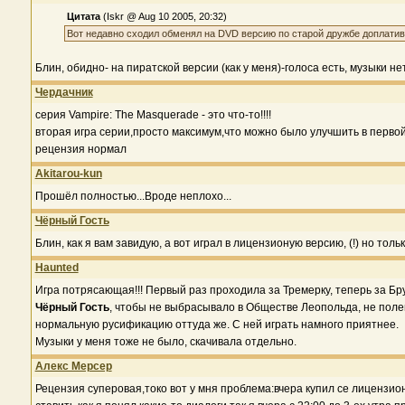
Цитата
(Iskr @ Aug 10 2005, 20:32)
Вот недавно сходил обменял на DVD версию по старой дружбе доплатив 1
Блин, обидно- на пиратской версии (как у меня)-голоса есть, музыки не
Чердачник
серия Vampire: The Masquerade - это что-то!!!!
вторая игра серии,просто максимум,что можно было улучшить в первой
рецензия нормал
Akitarou-kun
Прошёл полностью...Вроде неплохо...
Чёрный Гость
Блин, как я вам завидую, а вот играл в лицензионую версию, (!) но тол
Haunted
Игра потрясающая!!! Первый раз проходила за Тремерку, теперь за Бр
Чёрный Гость
, чтобы не выбрасывало в Обществе Леопольда, не полени
нормальную русификацию оттуда же. С ней играть намного приятнее.
Музыки у меня тоже не было, скачивала отдельно.
Алекс Мерсер
Рецензия суперовая,токо вот у мня проблема:вчера купил се лицензио