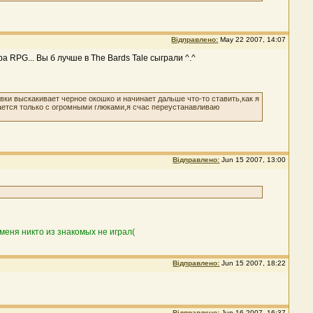
Відправлено:
May 22 2007, 14:07
а RPG... Вы б лучше в The Bards Tale сыграли ^.^
вки выскакивает черное окошко и начинает дальше что-то ставить,как я
скается только с огромными глюками,я счас переустанавливаю
Відправлено:
Jun 15 2007, 13:00
 меня никто из знакомых не играл(
Відправлено:
Jun 15 2007, 18:22
Відправлено:
Jun 16 2007, 16:37