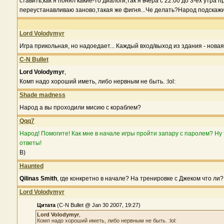
ставить,как я понял какие-то диалоги,так я вчера с 22:00 до 3-ех утр
переустанавливаю заново,такая же фигня...Че делать?Народ подскажи
Lord Volodymyr
Игра прикольная, но надоедает... Каждый вход/выход из здания - новая 
C-N Bullet
Lord Volodymyr
,
Комп надо хороший иметь, либо нервным не быть. :lol:
Shade madness
Народ а вы проходили мисию с кораблем?
Qqq7
Народ! Помогите! Как мне в начале игры пройти запару с паролем? Ну т
ответы!
B)
Haunted
Qilinas Smith
, где конкретно в начале? На тренировке с Джеком что ли?
Lord Volodymyr
Цитата
(C-N Bullet @ Jan 30 2007, 19:27)
Lord Volodymyr
,
Комп надо хороший иметь, либо нервным не быть. :lol: