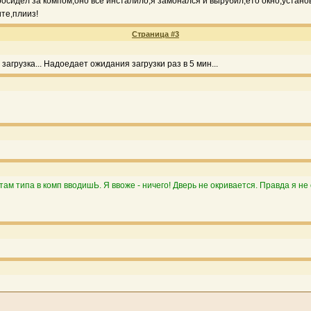
а просидел за компом,оно все инсталило,я замонался и вырубил,ето окно,устан
те,плииз!
Страница #3
загрузка... Надоедает ожидания загрузки раз в 5 мин...
ам типа в комп вводишЬ. Я ввоже - ничего! Дверь не окривается. Правда я не