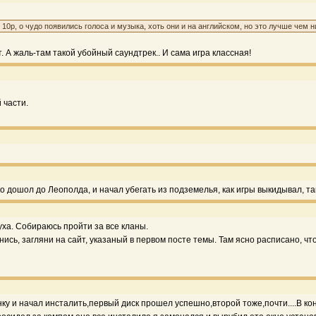
0р, о чудо появились голоса и музыка, хоть они и на английском, но это лучше чем ни
т. А жаль-там такой убойный саундтрек.. И сама игра классная!
 части.
ько дошол до Леополда, и начал убегать из подземелья, как игры выкидывал, та
уха. Собираюсь пройти за все кланы.
сь, загляни на сайт, указаный в первом посте темы. Там ясно расписано, что
нку и начал инсталить,первый диск прошел успешно,второй тоже,почти....В ко