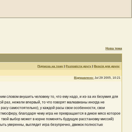
Нова тема
Підписка на тему
|
Розповісти другу
|
Версія для друку
Відправлено:
Jul 29 2005, 10:21
им словом внушить человеку то, что ему надо, и из-за их безумия для
рой раз, нежели впервый, то что говорят малкавианы иногда не
 расу самостоятельно), у каждой расы свои особенности, свои
атмосферу, благодаря чему игра не превращается в дикое мясо которое
й твой выбор может в корне поменять будущую расстановку миссий)
быть уверенны, выглядит игра безупречно, движок полностью