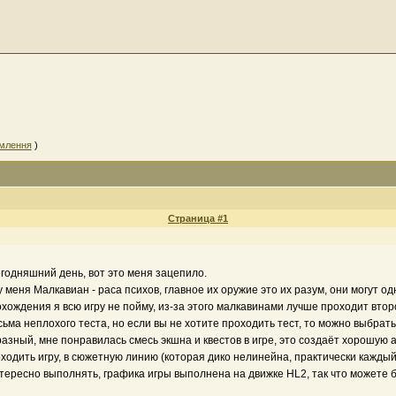
омлення
)
Страница #1
сегодняшний день, вот это меня зацепило.
меня Малкавиан - раса психов, главное их оружие это их разум, они могут одн
рохождения я всю игру не пойму, из-за этого малкавинами лучше проходит вто
сьма неплохого теста, но если вы не хотите проходить тест, то можно выбрать
азный, мне понравилась смесь экшна и квестов в игре, это создаёт хорошую 
оходить игру, в сюжетную линию (которая дико нелинейна, практически кажды
тересно выполнять, графика игры выполнена на движке HL2, так что можете 