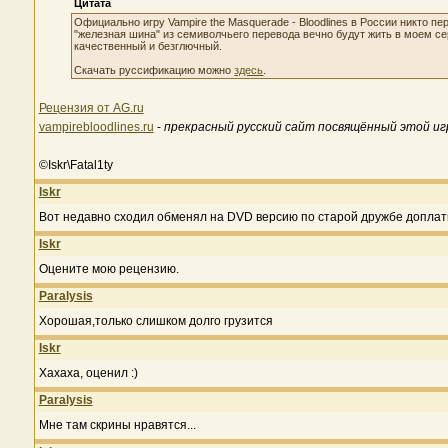
Цитата
Официально игру Vampire the Masquerade - Bloodlines в России никто п
"железная шина" из семиволчьего перевода вечно будут жить в моем се
качественный и безглючный.
Скачать руссификацию можно
здесь
.
Рецензия от AG.ru
vampirebloodlines.ru
-
прекрасный русский сайт посвящённый этой иг
©Iskr\Fatal1ty
Iskr
Вот недавно сходил обменял на DVD версию по старой дружбе доплатив 1
Iskr
Оцените мою рецензию.
Paralysis
Хорошая,только слишком долго грузится
Iskr
Хахаха, оценил :)
Paralysis
Мне там скрины нравятся...