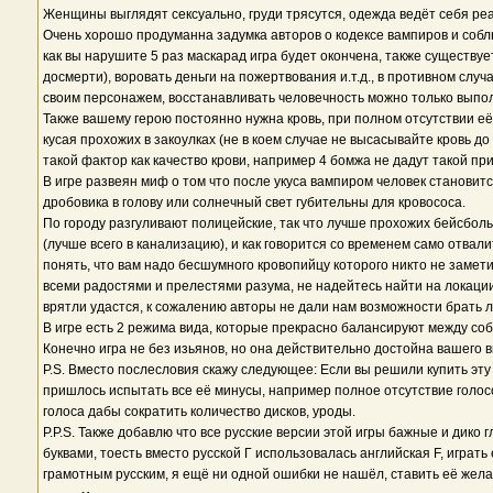
Женщины выглядят сексуально, груди трясутся, одежда ведёт себя реа
Очень хорошо продуманна задумка авторов о кодексе вампиров и соблюде
как вы нарушите 5 раз маскарад игра будет окончена, также существует
досмерти), воровать деньги на пожертвования и.т.д., в противном слу
своим персонажем, восстанавливать человечность можно только выпол
Также вашему герою постоянно нужна кровь, при полном отсутствии её
кусая прохожих в закоулках (не в коем случае не высасывайте кровь до
такой фактор как качество крови, например 4 бомжа не дадут такой при
В игре развеян миф о том что после укуса вампиром человек становит
дробовика в голову или солнечный свет губительны для кровососа.
По городу разгуливают полицейские, так что лучше прохожих бейсбольн
(лучше всего в канализацию), и как говорится со временем само отвали
понять, что вам надо бесшумного кровопийцу которого никто не замет
всеми радостями и прелестями разума, не надейтесь найти на локации 
врятли удастся, к сожалению авторы не дали нам возможности брать л
В игре есть 2 режима вида, которые прекрасно балансируют между собо
Конечно игра не без изьянов, но она действительно достойна вашего 
P.S. Вместо послесловия скажу следующее: Если вы решили купить эту 
пришлось испытать все её минусы, например полное отсутствие голосов
голоса дабы сократить количество дисков, уроды.
P.P.S. Также добавлю что все русские версии этой игры бажные и дико
буквами, тоесть вместо русской Г использовалась английская F, игр
грамотным русским, я ещё ни одной ошибки не нашёл, ставить её жела