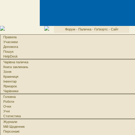
Форум
·
Паличка
·
Гоґвортс
·
Сайт
Правила
Учасники
Допомога
Пошук
HelpDesk
Чарівна паличка
Книга заклинань
Зілля
Крамниця
Інвентар
Ярмарок
Чарівники
Головна
Роботи
Очки
Учні
Статистика
Журнали
Мій Щоденник
Персонажі