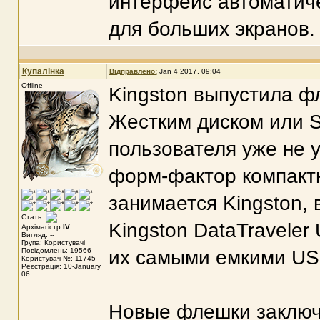
интерфейс автоматич
для больших экранов.
Купалінка
Відправлено:
Jan 4 2017, 09:04
Offline
Kingston выпустила ф
Жестким диском или 
пользователя уже не у
форм-фактор компакт
занимается Kingston, 
Стать:
Kingston DataTraveler
Архімагістр
IV
Вигляд: --
Група: Користувачі
Повідомлень: 19566
их самыми емкими US
Користувач №: 11745
Реєстрація: 10-January
06
Новые флешки заключе