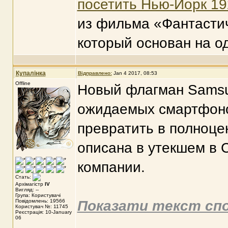
посетить Нью-Йорк 1
из фильма «Фантастич
который основан на о
Купалінка
Відправлено:
Jan 4 2017, 08:53
Offline
Новый флагман Samsu
ожидаемых смартфонов
превратить в полноце
описана в утекшем в 
компании.
Стать:
Архімагістр
IV
Вигляд: --
Група: Користувачі
Повідомлень: 19566
Показати текст сп
Користувач №: 11745
Реєстрація: 10-January
06