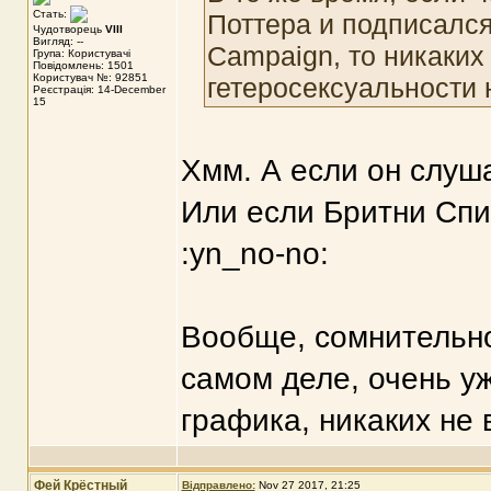
Стать:
Поттера и подписался
Чудотворець
VIII
Вигляд: --
Campaign, то никаких
Група: Користувачі
Повідомлень: 1501
Користувач №: 92851
гетеросексуальности 
Реєстрація: 14-December
15
Хмм. А если он слуша
Или если Бритни Спи
:yn_no-no:
Вообще, сомнительно 
самом деле, очень уж
графика, никаких не 
Фей Крёстный
Відправлено:
Nov 27 2017, 21:25