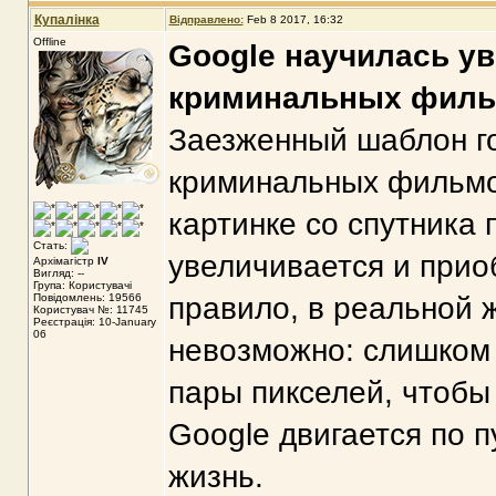
Купалінка
Відправлено:
Feb 8 2017, 16:32
Offline
Google научилась ув
криминальных филь
Заезженный шаблон гол
криминальных фильмо
картинке со спутника
Стать:
увеличивается и прио
Архімагістр
IV
Вигляд: --
Група: Користувачі
Повідомлень: 19566
правило, в реальной 
Користувач №: 11745
Реєстрація: 10-January
06
невозможно: слишком
пары пикселей, чтобы 
Google двигается по п
жизнь.