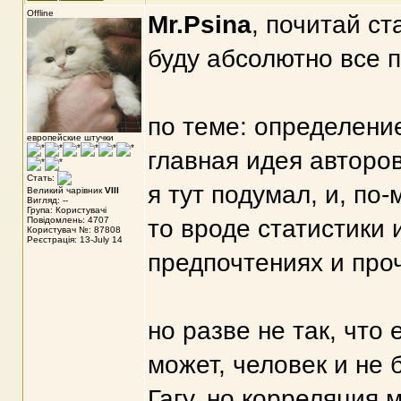
Offline
Mr.Psina
, почитай ст
буду абсолютно все 
по теме: определение
европейские штучки
главная идея авторов
Стать:
я тут подумал, и, по-
Великий чарівник
VIII
Вигляд: --
Група: Користувачі
Повідомлень: 4707
то вроде статистики 
Користувач №: 87808
Реєстрація: 13-July 14
предпочтениях и проч
но разве не так, что 
может, человек и не 
Гагу, но корреляция 