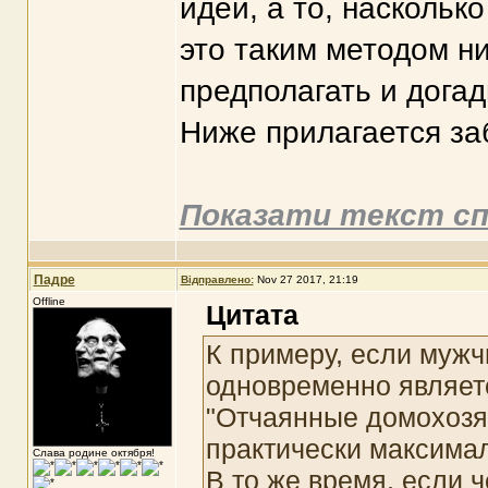
идеи, а то, наскольк
это таким методом н
предполагать и догад
Ниже прилагается за
Показати текст сп
Падре
Відправлено:
Nov 27 2017, 21:19
Offline
Цитата
К примеру, если мужч
одновременно являет
"Отчаянные домохозяйк
практически максима
Слава родине октября!
В то же время, если 