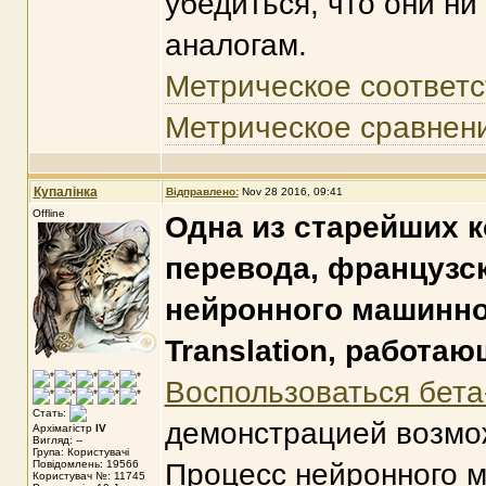
убедиться, что они н
аналогам.
Метрическое соответ
Метрическое сравнен
Купалінка
Відправлено:
Nov 28 2016, 09:41
Offline
Одна из старейших 
перевода, французск
нейронного машинног
Translation, работаю
Воспользоваться бет
Стать:
демонстрацией возмо
Архімагістр
IV
Вигляд: --
Група: Користувачі
Повідомлень: 19566
Процесс нейронного м
Користувач №: 11745