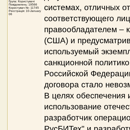
Група: Користувачі
Повідомлень: 19566
системах, отличных о
Користувач №: 11745
Реєстрація: 10-January
06
соответствующего лиц
правообладателем – к
(США) и предусматри
используемый экземпл
санкционной политико
Российской Федерации
договора стало нево
В целях обеспечения 
использование отече
разработчик операцио
РусБИТех" и разрабо