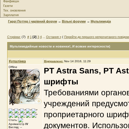
Фанфикшн
Газети
Тех. оновлення
Зарплатня
Гаррі Поттер і чарівний форум
→
Вільні форуми
→
Мультимедіа
Сторінки:
(7)
#
1
[2]
3
4
...
Остання »
(
Перейти до першого непрочитаного повідо
Мультимедийные новости и новинки!
, И всякие интересности)
Купалінка
Відправлено:
Nov 14 2016, 11:29
Offline
PT Astra Sans, PT A
шрифты
Требованиями органов
учреждений предусмо
проприетарного шриф
Стать:
документов. Использо
Архімагістр
IV
Вигляд: --