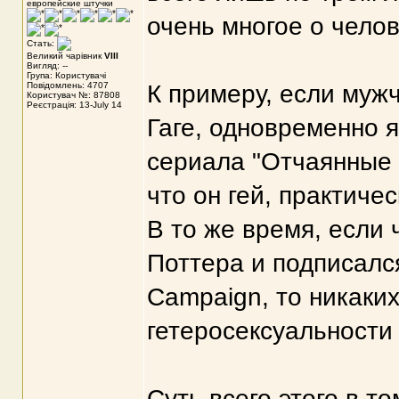
европейские штучки
очень многое о челов
Стать:
Великий чарівник
VIII
Вигляд: --
Група: Користувачі
Повідомлень: 4707
К примеру, если муж
Користувач №: 87808
Реєстрація: 13-July 14
Гаге, одновременно 
сериала "Отчаянные д
что он гей, практиче
В то же время, если 
Поттера и подписалс
Campaign, то никаких
гетеросексуальности 
Суть всего этого в т