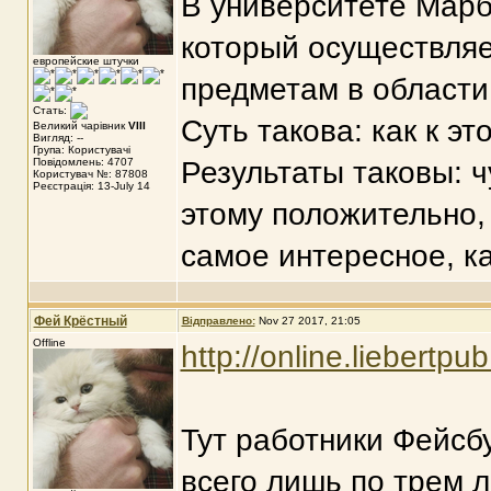
В университете Марб
который осуществляе
европейские штучки
предметам в области
Стать:
Суть такова: как к э
Великий чарівник
VIII
Вигляд: --
Група: Користувачі
Повідомлень: 4707
Результаты таковы: ч
Користувач №: 87808
Реєстрація: 13-July 14
этому положительно,
самое интересное, ка
Фей Крёстный
Відправлено:
Nov 27 2017, 21:05
Offline
http://online.liebertp
Тут работники Фейсб
всего лишь по трем 