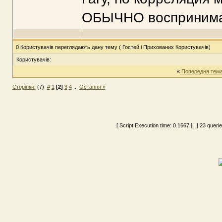
ОБЫЧНО воспринимае
0 Користувачів переглядають дану тему ( Гостей і Прихованих Користувачів)
Користувачів:
«
Попередня тем
Сторінки:
(7)
#
1
[2]
3
4
...
Остання »
[ Script Execution time:
0.1667
] [ 23 queri