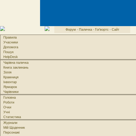
Форум
·
Паличка
·
Гоґвортс
·
Сайт
Правила
Учасники
Допомога
Пошук
HelpDesk
Чарівна паличка
Книга заклинань
Зілля
Крамниця
Інвентар
Ярмарок
Чарівники
Головна
Роботи
Очки
Учні
Статистика
Журнали
Мій Щоденник
Персонажі