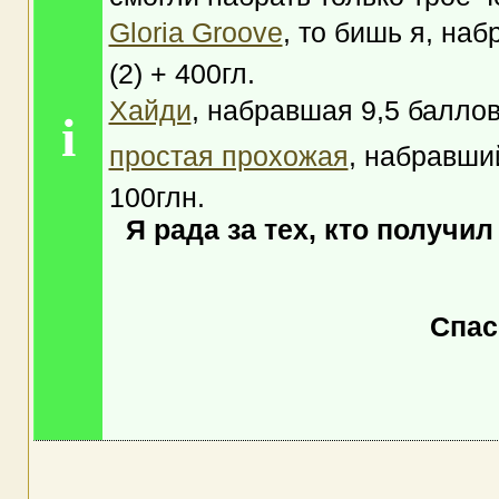
Gloria Groove
, то бишь я, на
(2) + 400гл.
Хайди
, набравшая 9,5 балло
i
простая прохожая
, набравши
100глн.
Я рада за тех, кто получ
Спас