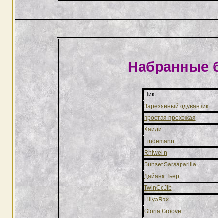
Набранные 
Ник
Зарезанный одуванчик
простая прохожая
Хайди
Lindemann
Rhiwelin
Sunset Sarsaparilla
Дайана Тьер
TwinCoJIb
LiliyaRax
Gloria Groove