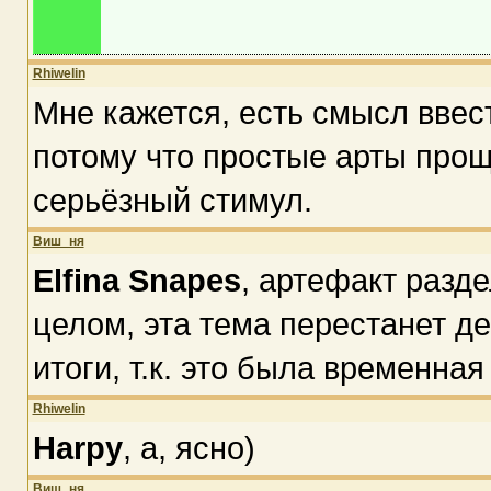
Rhiwelin
Мне кажется, есть смысл ввес
потому что простые арты проще
серьёзный стимул.
Виш_ня
Elfina Snapes
, артефакт разде
целом, эта тема перестанет де
итоги, т.к. это была временная
Rhiwelin
Harpy
, а, ясно)
Виш_ня