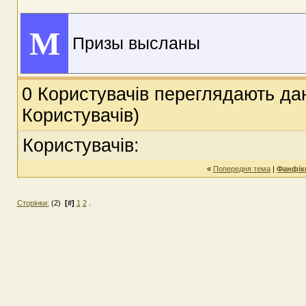
M
Призы высланы
0 Користувачів переглядають дан
Користувачів)
Користувачів:
«
Попередня тема
|
Фанфіки
Сторінки:
(2)
[#]
1
2
.