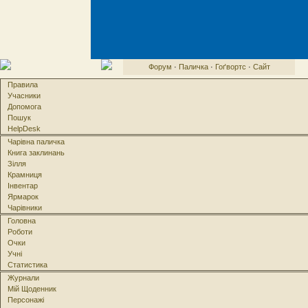
Форум
·
Паличка
·
Гоґвортс
·
Сайт
Правила
Учасники
Допомога
Пошук
HelpDesk
Чарівна паличка
Книга заклинань
Зілля
Крамниця
Інвентар
Ярмарок
Чарівники
Головна
Роботи
Очки
Учні
Статистика
Журнали
Мій Щоденник
Персонажі