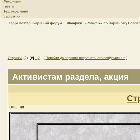
Фанфикшн
Газети
Тех. оновлення
Зарплатня
Гаррі Поттер і чарівний форум
→
Фанфіки
→
Фанфіки по Чарівному Всесві
Сторінки:
(2)
[#]
1
2
. (
Перейти до першого непрочитаного повідомлення
)
Активистам раздела
, акция
Ст
Виш_ня