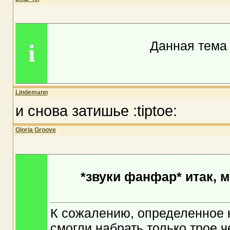
Данная тема 
i
Lindemann
и снова затишье :tiptoe:
Gloria Groove
*звуки фанфар* итак, м
К сожалению, определенное 
смогли набрать только трое ч