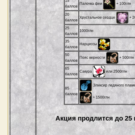
15
Палочка феи
+ 100глн
баллов
20
Хрустальное сердце
+ 2
баллов
25
1000глн
баллов
35
Нарциссы
баллов
50
Пояс верности
+ 500глн
баллов
65
Сакура
или 2500глн
баллов
Эликсир ледяного пламе
85
баллов
+ 1500глн
Акция продлится до 25 