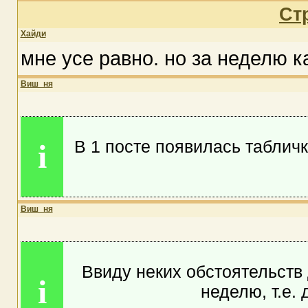
Ст
Хайди
мне усе равно. но за неделю к
Виш_ня
В 1 посте появилась табличк
i
Виш_ня
Ввиду неких обстоятельств
i
неделю, т.е.