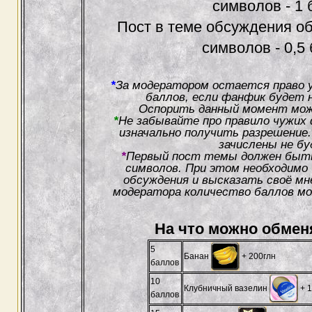
символов - 1 
Пост в теме обсуждения о
символов - 0,5
*
За модератором остается право 
баллов, если фанфик будет н
Оспорить данный момент мож
*
Не забывайте про правило чужих
изначально получить разрешение.
зачислены не бу
*
Первый пост темы должен быт
символов. При этом необходимо
обсуждения и высказать своё мн
модератора количество баллов м
На что можно обмен
5
Банан
+ 200глн
баллов
10
Клубничный вазелин
+ 1
баллов