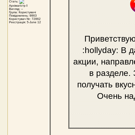
Стать:
Архімагістр
I
Вигляд: --
Група: Користувачі
Повідомлень: 9863
Користувач №: 72862
Реєстрація: 5-June 12
Приветствую
:hollyday: В
акции, направл
в разделе.
получать вкус
Очень на