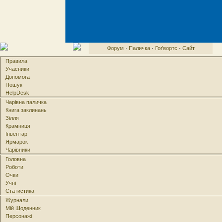
Форум
·
Паличка
·
Гоґвортс
·
Сайт
Правила
Учасники
Допомога
Пошук
HelpDesk
Чарівна паличка
Книга заклинань
Зілля
Крамниця
Інвентар
Ярмарок
Чарівники
Головна
Роботи
Очки
Учні
Статистика
Журнали
Мій Щоденник
Персонажі