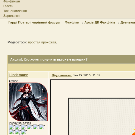
Фанфикшн
Газети
Тех. оновлення
Зарплатня
Гаррі Поттер і чарівний форум
→
Фанфіки
→
Архів ДК Фанфіків
→
Дуельни
Модератори:
простая прохожая
.
Акции!
, Кто хочет получить вкусные плюшки?
Lindemann
Відправлено:
Jan 22 2015, 11:52
Offline
Укушу за бочок