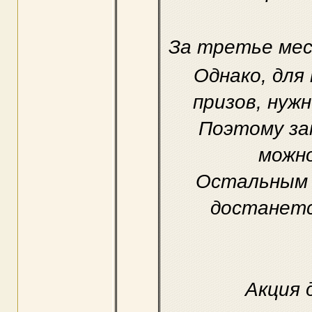
За третье ме
Однако, для
призов, нужн
Поэтому за
можно
Остальным 
достанет
Акция 