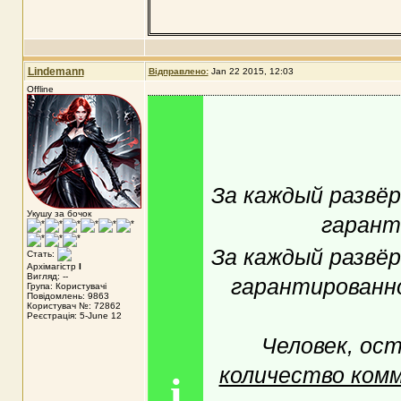
Lindemann
Відправлено:
Jan 22 2015, 12:03
Offline
За каждый разв
Укушу за бочок
гарант
За каждый разв
Стать:
Архімагістр
I
Вигляд: --
гарантированн
Група: Користувачі
Повідомлень: 9863
Користувач №: 72862
Реєстрація: 5-June 12
Человек, ос
количество ком
i