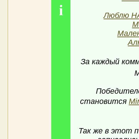
i
Люблю Н
M
Мален
Ал
За каждый ком
М
Победител
становится
Mir
Так же в этот п