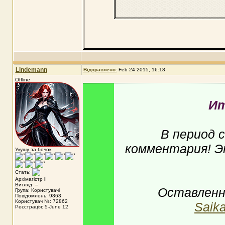
Lindemann
Відправлено:
Feb 24 2015, 16:18
Offline
Ит
В период с
комментария! Э
Укушу за бочок
Стать:
Архімагістр
I
Вигляд: --
Оставленн
Група: Користувачі
Повідомлень: 9863
Користувач №: 72862
Saik
Реєстрація: 5-June 12