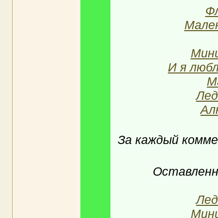
Ф
Мален
Мин
И я люб
M
Лед
Ал
За каждый комм
Оставленн
Лед
Мин