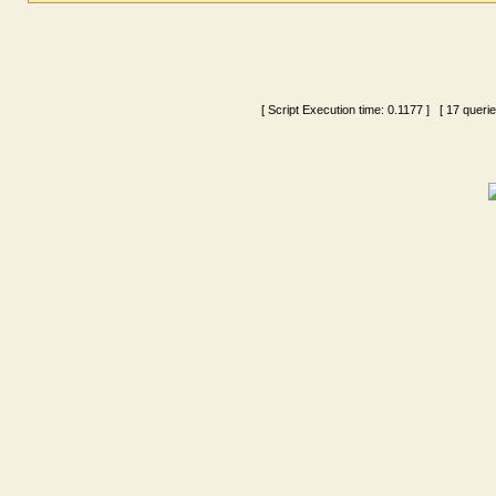
[ Script Execution time:
0.1177
] [ 17 querie