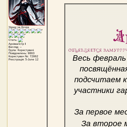
Укушу за бочок
Стать:
Архімагістр
I
Вигляд: --
Група: Користувачі
Повідомлень: 9863
Весь февраль
Користувач №: 72862
Реєстрація: 5-June 12
посвящённая
подсчитаем к
участники га
За первое ме
За второе 