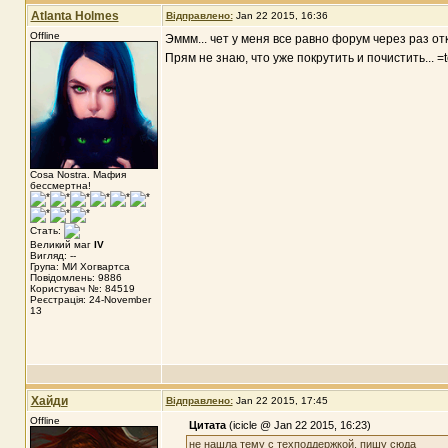
Atlanta Holmes
Відправлено:
Jan 22 2015, 16:36
Offline
Эммм... чет у меня все равно форум через раз отк
Прям не знаю, что уже покрутить и почистить... =
Cosa Nostra. Мафия
бессмертна!
Стать:
Великий маг
IV
Вигляд: --
Група: МИ Хогвартса
Повідомлень: 9886
Користувач №: 84519
Реєстрація: 24-November
13
Хайди
Відправлено:
Jan 22 2015, 17:45
Offline
Цитата
(icicle @ Jan 22 2015, 16:23)
не нашла тему с техподдержкой, пишу сюда