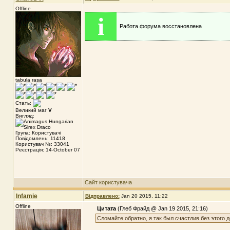
Offline
i
Работа форума восстановлена
tabula rasa
Стать:
Великий маг
V
Вигляд:
Група: Користувачі
Повідомлень: 11418
Користувач №: 33041
Реєстрація: 14-October 07
Сайт користувача
Infamie
Відправлено:
Jan 20 2015, 11:22
Offline
Цитата
(Глеб Фрайд @ Jan 19 2015, 21:16)
Сломайте обратно, я так был счастлив без этого д