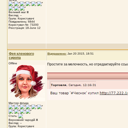
Великий маг
II
Вигляд: --
Група: Користувачі
Повідомлень: 6844
Користувач №: 73200
Реєстрація: 18-June 12
Фея кленового
Відправлено:
Jan 20 2015, 18:51
сиропа
Offline
Простите за мелочность, но отредактируйте ссыл
Мастер флуда
Стать:
Верховний чародій
X
Вигляд: --
Група: Користувачі