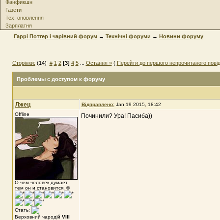
Фанфикшн
Газети
Тех. оновлення
Зарплатня
Гаррі Поттер і чарівний форум
→
Технічні форуми
→
Новини форуму
Сторінки:
(14)
#
1
2
[3]
4
5
...
Остання »
(
Перейти до першого непрочитаного пові
Проблемы с доступом к форуму
Лжец
Відправлено:
Jan 19 2015, 18:42
Offline
Починили? Ура! Пасиба))
О чём человек думает,
тем он и становится. ©
Стать:
Верховний чародій
VIII