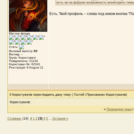
есть ли на форуме возможность мониторить темы
Есть. Твой профиль -- слева под ником кнопка "
Мастер флуда
Стать:
Великий магістр
XII
Вигляд: --
Група: Користувачі
Повідомлень: 21134
Користувач №: 62341
Реєстрація: 6-August 11
0 Користувачів переглядають дану тему ( Гостей і Прихованих Користувачів)
Користувачів:
«
Попередня тема
Сторінки:
(14)
#
1
2
[3]
4
5
...
Остання »