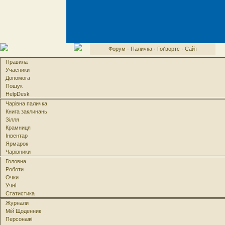
Форум
·
Паличка
·
Гоґвортс
·
Сайт
Правила
Учасники
Допомога
Пошук
HelpDesk
Чарівна паличка
Книга заклинань
Зілля
Крамниця
Інвентар
Ярмарок
Чарівники
Головна
Роботи
Очки
Учні
Статистика
Журнали
Мій Щоденник
Персонажі