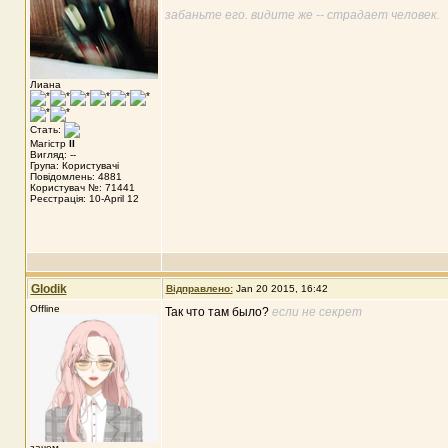
забаньте его. видите же -- страдает человек.
Лиана
Стать:
Магістр
II
Вигляд: --
Група: Користувачі
Повідомлень: 4881
Користувач №: 71441
Реєстрація: 10-April 12
Glodik
Відправлено:
Jan 20 2015, 16:42
Offline
Так что там было?
если не секрет
зачем