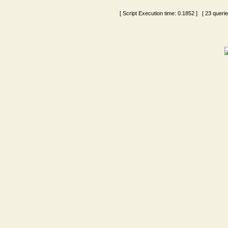
[ Script Execution time:
0.1852
] [ 23 queri