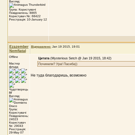
Вигляд:
Група: Користувачі
Повідомлень: 8865
Користувач №: 68422
Реєстрація: 10-January 12
Ezazember
Відправлено:
Jan 19 2015, 19:01
Nemfiatal
Offline
Цитата
(Mysterious Setch @ Jan 19 2015, 18:42)
Мастер
Починили? Ура! Пасиба))
флуда
Не туда благодаришь, возможно
Чудотворець
IV
Вигляд:
Група:
Користувачі
Повідомлень:
24023
Користувач
№: 29043
Реєстрація:
29-May 07