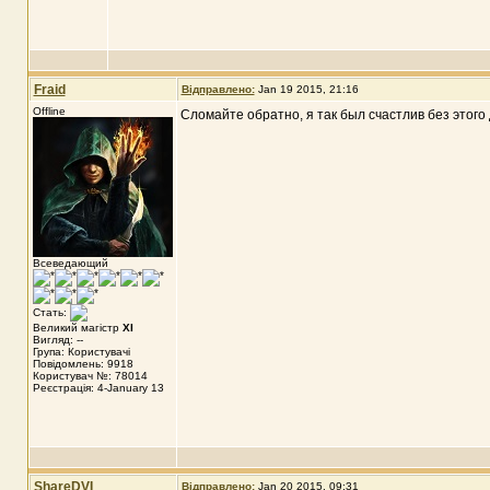
Fraid
Відправлено:
Jan 19 2015, 21:16
Offline
Сломайте обратно, я так был счастлив без этого 
Всеведающий
Стать:
Великий магістр
XI
Вигляд: --
Група: Користувачі
Повідомлень: 9918
Користувач №: 78014
Реєстрація: 4-January 13
ShareDVI
Відправлено:
Jan 20 2015, 09:31