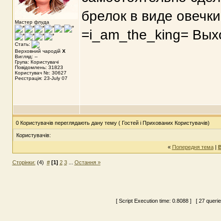
брелок в виде овечки
Мастер флуда
=i_am_the_king= Выхо
Стать:
Верховний чародій
X
Вигляд: --
Група: Користувачі
Повідомлень: 31823
Користувач №: 30627
Реєстрація: 23-July 07
0 Користувачів переглядають дану тему ( Гостей і Прихованих Користувачів)
Користувачів:
«
Попередня тема
|
В
Сторінки:
(4)
#
[1]
2
3
...
Остання »
[ Script Execution time:
0.8088
] [ 27 queri