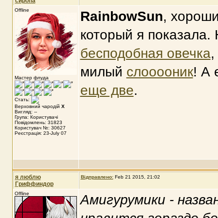
сиропа
Offline
RainbowSun
, хороши
который я показала.
бесподобная овечка
,
милый
слооооник
! А
Мастер флуда
еще две
.
Стать:
Верховний чародій
X
Вигляд: --
Група: Користувачі
Повідомлень: 31823
Користувач №: 30627
Реєстрація: 23-July 07
я люблю
Відправлено:
Feb 21 2015, 21:02
Гриффиндор
Offline
Амигурумики - назва