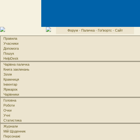
Форум
·
Паличка
·
Гоґвортс
·
Сайт
Правила
Учасники
Допомога
Пошук
HelpDesk
Чарівна паличка
Книга заклинань
Зілля
Крамниця
Інвентар
Ярмарок
Чарівники
Головна
Роботи
Очки
Учні
Статистика
Журнали
Мій Щоденник
Персонажі