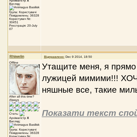
Архімагістр
X
Вигляд:
Група: Користувачі
Повідомлень: 36328
Користувач №:
30451
Реєстрація: 20-July
07
Rhiwelin
Відправлено:
Dec 9 2014, 18:50
Offline
Утащите меня, я прямо
лужицей мимими!!! ХОЧУ
няшные все, такие мил
After all this time?
Always
Показати текст спо
Стать:
Архімагістр
X
Вигляд:
Група: Користувачі
Повідомлень: 36328
Користувач №: