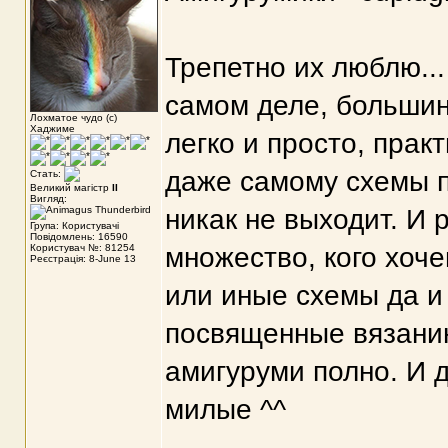
Трепетно их люблю...
самом деле, большин
Лохматое чудо (с)
Хаджиме
легко и просто, прак
даже самому схемы п
Стать:
Великий магістр
II
Вигляд:
никак не выходит. И 
Група: Користувачі
Повідомлень: 16590
Користувач №: 81254
множество, кого хоче
Реєстрація: 8-June 13
или иные схемы да и
посвященные вязанию
амигуруми полно. И 
милые ^^