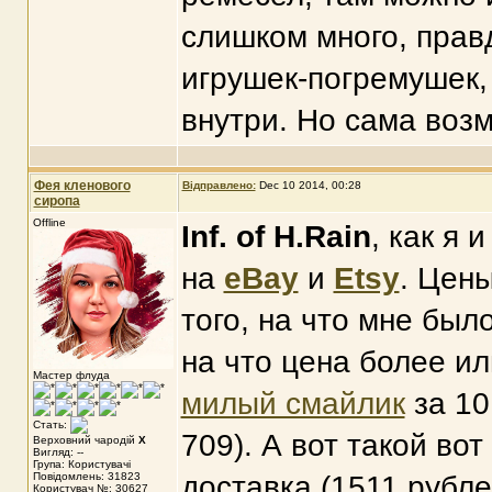
слишком много, правд
игрушек-погремушек,
внутри. Но сама возм
Фея кленового
Відправлено:
Dec 10 2014, 00:28
сиропа
Offline
Inf. of H.Rain
, как я 
на
eBay
и
Etsy
. Цены
того, на что мне был
на что цена более ил
Мастер флуда
милый смайлик
за 10
Стать:
709). А вот такой вот
Верховний чародій
X
Вигляд: --
Група: Користувачі
Повідомлень: 31823
доставка (1511 рубле
Користувач №: 30627