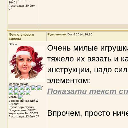
30451
Реєстрація: 20-July
07
Фея кленового
Відправлено:
Dec 9 2014, 20:16
сиропа
Offline
Очень милые игрушки
тяжело их вязать и к
инструкции, надо си
элементом:
Мастер флуда
Показати текст сп
Стать:
Верховний чародій
X
Вигляд: --
Група: Користувачі
Повідомлень: 31823
Впрочем, просто ниче
Користувач №: 30627
Реєстрація: 23-July 07