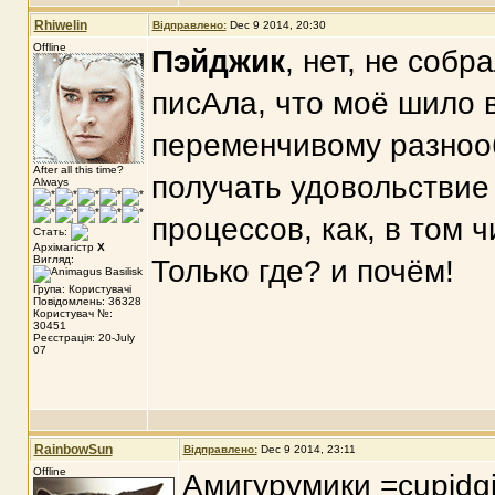
Rhiwelin
Відправлено:
Dec 9 2014, 20:30
Offline
Пэйджик
, нет, не собр
писАла, что моё шило 
переменчивому разнооб
After all this time?
получать удовольствие
Always
процессов, как, в том ч
Стать:
Архімагістр
X
Вигляд:
Только где? и почём!
Група: Користувачі
Повідомлень: 36328
Користувач №:
30451
Реєстрація: 20-July
07
RainbowSun
Відправлено:
Dec 9 2014, 23:11
Offline
Амигурумики =cupidgi