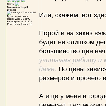
Стать:
Великий магістр
II
Вигляд:
Или, скажем, вот зде
Група: Користувачі
Повідомлень: 16590
Користувач №: 81254
Реєстрація: 8-June 13
Порой и на заказ вяж
будет не слишком де
большинство цен нач
учитывая работу и 
даже.
Но цены завися
размеров и прочего в
А еще у меня в горо
ремесел, там можно 