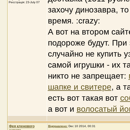
Реєстрація: 23-July 07
захочу динозавра, то
время. :crazy:
А вот на втором сайт
подороже будут. При 
случайно не купить у
самой игрушки - их т
никто не запрещает:
шапке и свитере
, а 
есть вот такая вот
со
а вот и
волосатый й
Фея кленового
Відправлено:
Dec 10 2014, 00:31