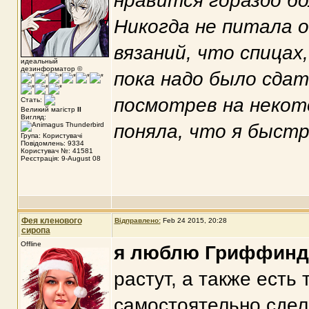
нравится гораздо бо
Никогда не питала о
вязаний, что спицах
идеальный
дезинформатор ©
пока надо было сдат
посмотрев на некот
Стать:
Великий магістр
II
Вигляд:
поняла, что я быстр
Група: Користувачі
Повідомлень: 9334
Користувач №: 41581
Реєстрація: 9-August 08
Фея кленового
Відправлено:
Feb 24 2015, 20:28
сиропа
Offline
я люблю Гриффинд
растут, а также есть
самостоятельно сдел