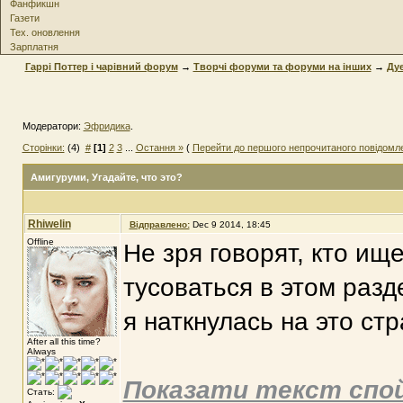
Фанфикшн
Газети
Тех. оновлення
Зарплатня
Гаррі Поттер і чарівний форум
→
Творчі форуми та форуми на інших
→
Дуе
Модератори:
Эфридика
.
Сторінки:
(4)
#
[1]
2
3
...
Остання »
(
Перейти до першого непрочитаного повідомл
Амигуруми
, Угадайте, что это?
Rhiwelin
Відправлено:
Dec 9 2014, 18:45
Offline
Не зря говорят, кто ище
тусоваться в этом разд
я наткнулась на это стр
After all this time?
Always
Показати текст спо
Стать: