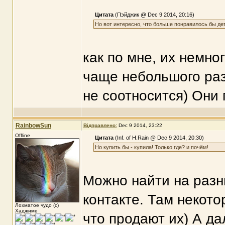
Цитата
(Пэйджик @ Dec 9 2014, 20:16)
Но вот интересно, что больше понравилось бы де
как по мне, их немно
чаще небольшого раз
не соотносится) Они 
RainbowSun
Відправлено:
Dec 9 2014, 23:22
Offline
Цитата
(Inf. of H.Rain @ Dec 9 2014, 20:30)
Но купить бы - купила! Только где? и почём!
Можно найти на разны
контакте. Там некот
Лохматое чудо (с)
Хаджиме
что продают их) А д