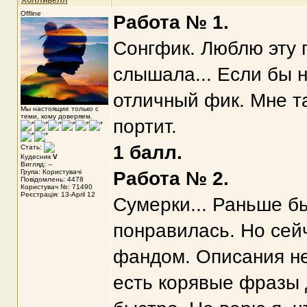
Холливелл
Offline
Работа № 1.
Сонгфик. Люблю эту 
слышала... Если бы 
отличный фик. Мне та
Мы настоящие только с
теми, кому доверяем.
портит.
1 балл.
Стать:
Кудесник
V
Вигляд: --
Група: Користувачі
Работа № 2.
Повідомлень: 4478
Користувач №: 71490
Реєстрація: 13-April 12
Сумерки... Раньше б
понравилась. Но сей
фандом. Описания не
есть корявые фразы 