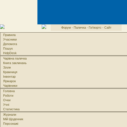
Форум
·
Паличка
·
Гоґвортс
·
Сайт
Правила
Учасники
Допомога
Пошук
HelpDesk
Чарівна паличка
Книга заклинань
Зілля
Крамниця
Інвентар
Ярмарок
Чарівники
Головна
Роботи
Очки
Учні
Статистика
Журнали
Мій Щоденник
Персонажі