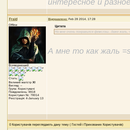
интересное и разное
Fraid
Відправлено:
Feb 28 2014, 17:28
Offline
Цитата
Но мне очень понравился фемслэш...даже жаль, 
А мне то как жаль =
Всеведающий
Стать:
Великий магістр
XI
Вигляд: --
Група: Користувачі
Повідомлень: 9918
Користувач №: 78014
Реєстрація: 4-January 13
0 Користувачів переглядають дану тему ( Гостей і Прихованих Користувачів)