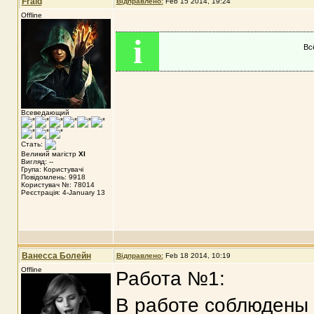
Fraid
Відправлено:
Feb 15 2014, 19:24
Offline
i
Вс
Всеведающий
Стать:
Великий магістр
XI
Вигляд: --
Група: Користувачі
Повідомлень: 9918
Користувач №: 78014
Реєстрація: 4-January 13
Ванесса Болейн
Відправлено:
Feb 18 2014, 10:19
Offline
Работа №1:
В работе соблюдены 