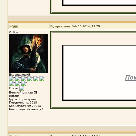
Fraid
Відправлено:
Feb 15 2014, 19:20
Offline
Всеведающий
По
Стать:
Великий магістр
XI
Вигляд: --
Група: Користувачі
Повідомлень: 9918
Користувач №: 78014
Реєстрація: 4-January 13