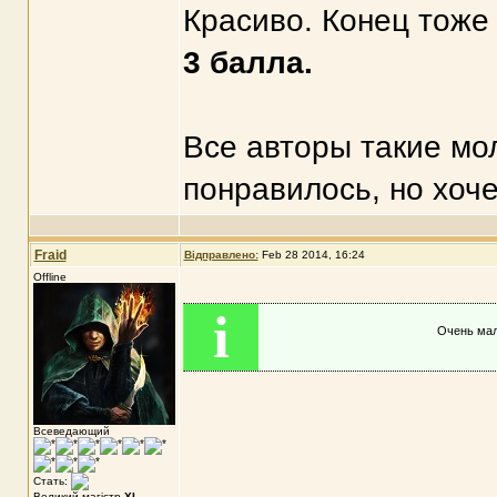
Красиво. Конец тоже 
3 балла.
Все авторы такие мо
понравилось, но хоче
Fraid
Відправлено:
Feb 28 2014, 16:24
Offline
i
Очень мал
Всеведающий
Стать:
Великий магістр
XI