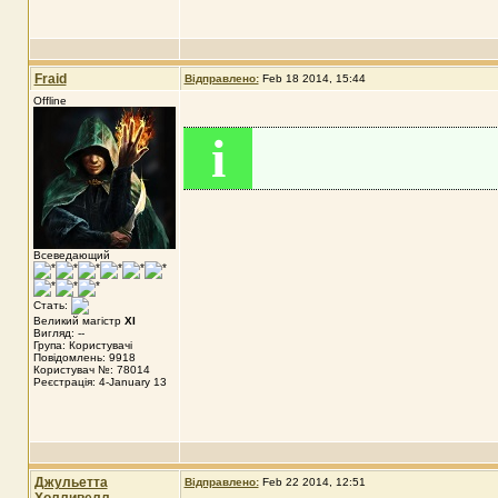
Fraid
Відправлено:
Feb 18 2014, 15:44
Offline
i
Всеведающий
Стать:
Великий магістр
XI
Вигляд: --
Група: Користувачі
Повідомлень: 9918
Користувач №: 78014
Реєстрація: 4-January 13
Джульетта
Відправлено:
Feb 22 2014, 12:51