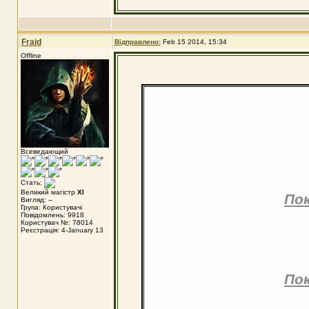
Fraid
Відправлено:
Feb 15 2014, 15:34
Offline
Всеведающий
Стать:
Великий магістр
XI
По
Вигляд: --
Група: Користувачі
Повідомлень: 9918
Користувач №: 78014
Реєстрація: 4-January 13
По