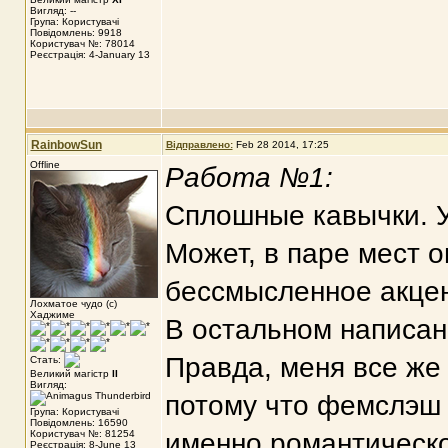
Вигляд: --
Група: Користувачі
Повідомлень: 9918
Користувач №: 78014
Реєстрація: 4-January 13
RainbowSun
Відправлено:
Feb 28 2014, 17:25
Offline
Работа №1:
Сплошные кавычки. У
Может, в паре мест он
бессмысленное акцен
Лохматое чудо (с)
Хаджиме
В остальном написан
Правда, меня все же 
Стать:
Великий магістр
II
Вигляд:
потому что фемслэш -
Група: Користувачі
Повідомлень: 16590
Користувач №: 81254
именно романтическо
Реєстрація: 8-June 13