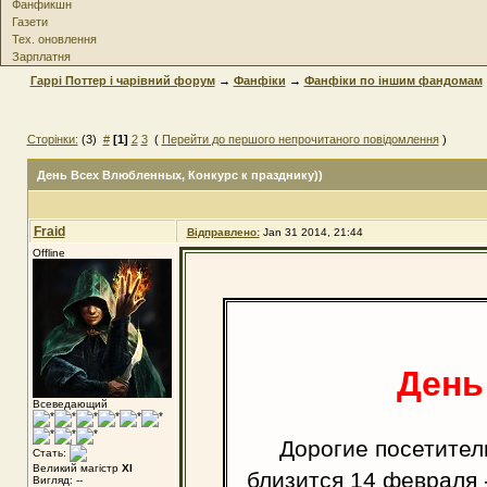
Фанфикшн
Газети
Тех. оновлення
Зарплатня
Гаррі Поттер і чарівний форум
→
Фанфіки
→
Фанфіки по іншим фандомам
Сторінки:
(3)
#
[1]
2
3
(
Перейти до першого непрочитаного повідомлення
)
День Всех Влюбленных
, Конкурс к празднику))
Fraid
Відправлено:
Jan 31 2014, 21:44
Offline
День
Всеведающий
Дорогие посетител
Стать:
Великий магістр
XI
близится 14 февраля 
Вигляд: --