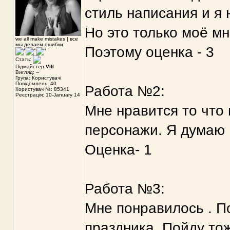
стиль написания и я
Но это только моё мн
we all make mistakes | все
мы делаем ошибки
Поэтому оценка - 3
Стать:
Підмайстер
VIII
Вигляд: --
Група: Користувачі
Повідомлень: 40
Работа №2:
Користувач №: 85341
Реєстрація: 10-January 14
Мне нравится то что
персонажи. Я думаю ,
Оценка- 1
Работа №3:
Мне понравилось . П
праздника. Пойду тож