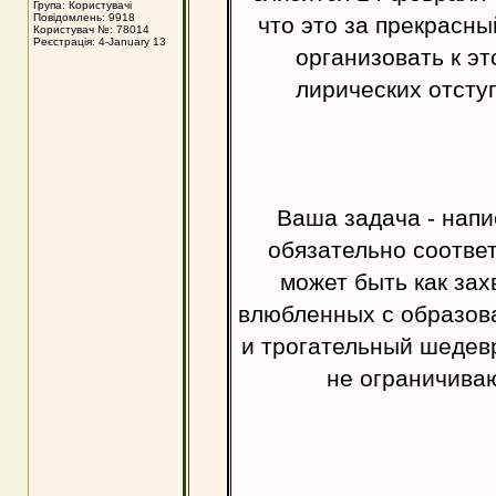
Група: Користувачі
Повідомлень: 9918
что это за прекрасны
Користувач №: 78014
Реєстрація: 4-January 13
организовать к эт
лирических отступ
Ваша задача - напи
обязательно соотве
может быть как за
влюбленных с образова
и трогательный шедевр
не ограничиваю