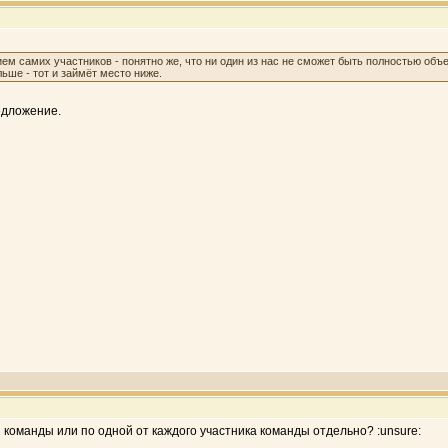
ем самих участников - понятно же, что ни один из нас не сможет быть полностью объ
льше - тот и займёт место ниже.
едложение.
 команды или по одной от каждого участника команды отдельно? :unsure: