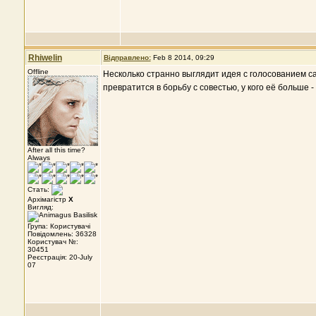
Rhiwelin
Відправлено:
Feb 8 2014, 09:29
Offline
Несколько странно выглядит идея с голосованием са
превратится в борьбу с совестью, у кого её больше -
After all this time?
Always
Стать:
Архімагістр
X
Вигляд:
Група: Користувачі
Повідомлень: 36328
Користувач №:
30451
Реєстрація: 20-July
07