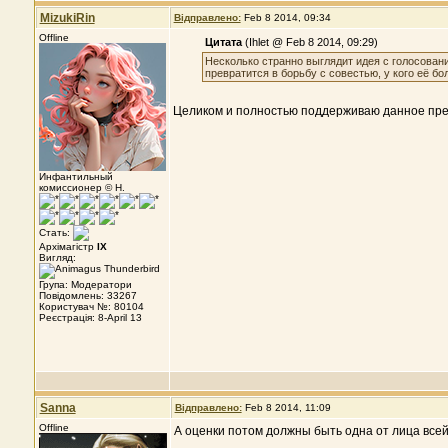
MizukiRin
Відправлено:
Feb 8 2014, 09:34
Offline
Цитата
(Ihlet @ Feb 8 2014, 09:29)
Несколько странно выглядит идея с голосовани
превратится в борьбу с совестью, у кого её бо
Целиком и полностью поддерживаю данное пр
Инфантильный
комиссионер © Н.
Стать:
Архімагістр
IX
Вигляд:
Група: Модератори
Повідомлень: 33267
Користувач №: 80104
Реєстрація: 8-April 13
Sanna
Відправлено:
Feb 8 2014, 11:09
Offline
А оценки потом должны быть одна от лица всей