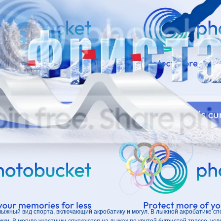
лыжный вид спорта, включающий акробатику и могул. В лыжной акробатике 