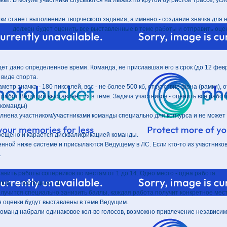
ки. В могуле участники спускаются на лыжах по крутой бугристой трассе, у
и станет выполнение творческого задания, а именно - создание значка для
должен будет оценить все выставленные в теме работы и отправить оце
ет дано определенное время. Команда, не приславшая его в срок (до 12 фев
 виде спорта.
аметр значка - 180 пикселей, вес - не более 500 кб, отсутствие фона (рамки),
 работ Ведущий выставляет их в теме. Задача участников - оценить все работ
 команды)
олнена участником/участниками команды специально для конкурса и не может
прещено и карается дисквалификацией команды.
енной ниже системе и присылаются Ведущему в ЛС. Если кто-то из участников 
.
вить работы соперников по местам от 1 до 14. Одно место - одна работа.
ов, ..., последнее - 1.
олучится специально занизить баллы, каждая работа получит конкретное мест
я оценки будут выставлены в теме Ведущим.
о команд набрали одинаковое кол-во голосов, возможно привлечение независим