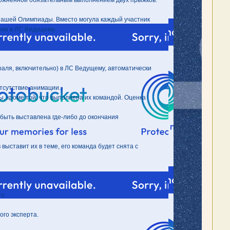
сложненной обязательным выполнением двух прыжков.
 нашей Олимпиады. Вместо могула каждый участник
нки в ЛС Ведущему.
раля, включительно) в ЛС Ведущему, автоматически
 отсутствие анимации.
ы, кроме той, что выполнена их командой. Оценка
 быть выставлена где-либо до окончания
выставит их в теме, его команда будет снята с
о.
ого эксперта.