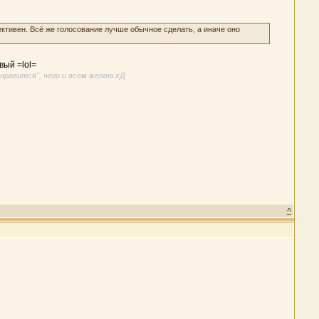
ективен. Всё же голосование лучше обычное сделать, а иначе оно
вый =lol=
нравится", чего и всем желаю хД
^