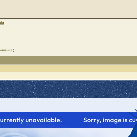
хів
омлення
)