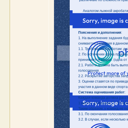
различные по сложности прыж
Аналогом лыжной акробатик
Пояснения и дополнения
:
1. На выполнение задания буд
снимается с участия в данном
1.1. Требования к работам: ди
2. По истечении срока приема
принимается общая. (одна от
2.1. Работа должна быть вып
голосования.
2.2. Раскрытие авторства за
3. Оценки ставятся по привед
участия в данном виде спорта
Система оценивания работ
:
Каждая команда должна расста
1 место - 14 баллов, 2 - 13 балл
Таким образом, у команд не п
3.1. По окончании голосовани
3.2. В случае, если нескольк