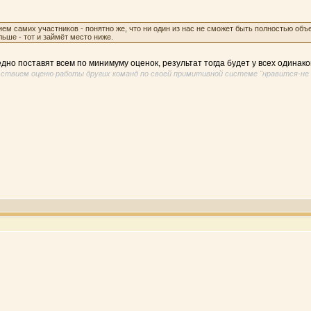
ем самих участников - понятно же, что ни один из нас не сможет быть полностью объ
льше - тот и займёт место ниже.
едно поставят всем по минимуму оценок, результат тогда будет у всех одинако
льствием оценю работы других команд по своей примитивной системе "нравится-не 