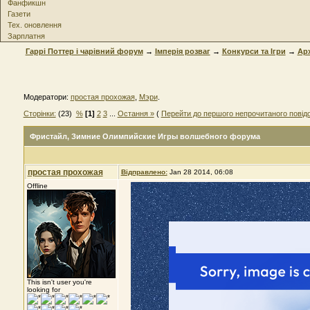
Фанфикшн
Газети
Тех. оновлення
Зарплатня
Гаррі Поттер і чарівний форум
→
Імперія розваг
→
Конкурси та Iгри
→
Ар
Модератори:
простая прохожая
,
Мэри
.
Сторінки:
(23)
%
[1]
2
3
...
Остання »
(
Перейти до першого непрочитаного повід
Фристайл
, Зимние Олимпийские Игры волшебного форума
простая прохожая
Відправлено:
Jan 28 2014, 06:08
Offline
This isn't user you're
looking for