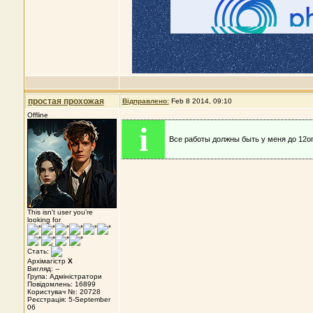
простая прохожая
Відправлено:
Feb 8 2014, 09:10
Offline
i
Все работы должны быть у меня до 12о
This isn't user you're
looking for
Стать:
Архімагістр
X
Вигляд: --
Група: Адміністратори
Повідомлень: 16899
Користувач №: 20728
Реєстрація: 5-September
06