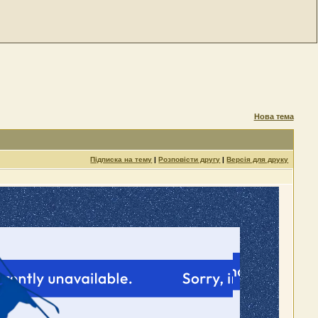
Нова тема
Підписка на тему
|
Розповісти другу
|
Версія для друку