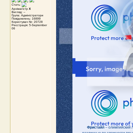
Стать:
Архімагістр
X
Вигляд: --
Група: Адміністратори
Повідомлень: 16899
Користувач №: 20728
Реєстрація: 5-September
06
Фристайл
– олимпийский 