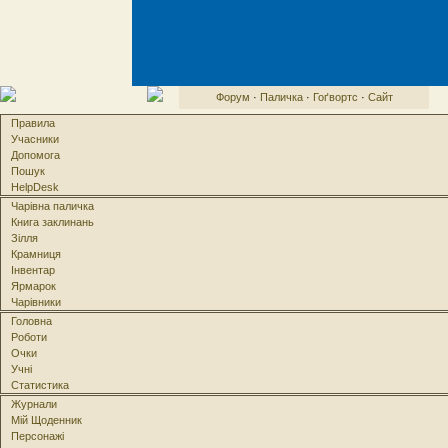
Форум
·
Паличка
·
Гоґвортс
·
Сайт
Правила
Учасники
Допомога
Пошук
HelpDesk
Чарівна паличка
Книга заклинань
Зілля
Крамниця
Інвентар
Ярмарок
Чарівники
Головна
Роботи
Очки
Учні
Статистика
Журнали
Мій Щоденник
Персонажі