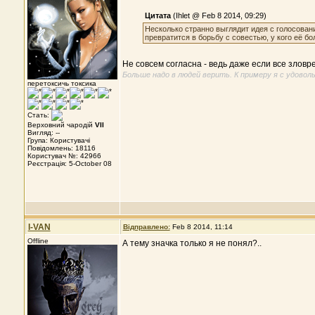
Цитата
(Ihlet @ Feb 8 2014, 09:29)
Несколько странно выглядит идея с голосовани
превратится в борьбу с совестью, у кого её бо
Не совсем согласна - ведь даже если все зловр
Больше надо в людей верить. К примеру я с удово
перетоксичь токсика
Стать:
Верховний чародій
VII
Вигляд: --
Група: Користувачі
Повідомлень: 18116
Користувач №: 42966
Реєстрація: 5-October 08
I-VAN
Відправлено:
Feb 8 2014, 11:14
Offline
А тему значка только я не понял?..