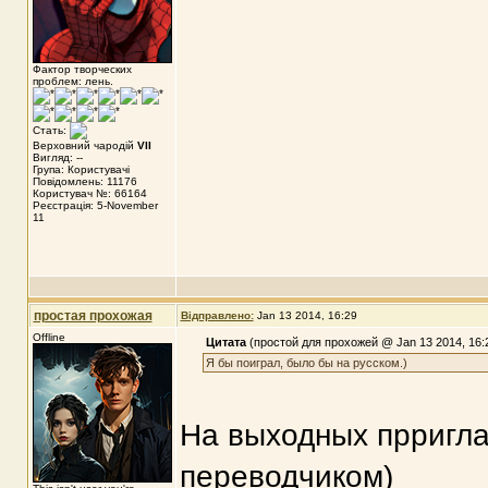
Фактор творческих
проблем: лень.
Стать:
Верховний чародій
VII
Вигляд: --
Група: Користувачі
Повідомлень: 11176
Користувач №: 66164
Реєстрація: 5-November
11
простая прохожая
Відправлено:
Jan 13 2014, 16:29
Offline
Цитата
(простой для прохожей @ Jan 13 2014, 16:
Я бы поиграл, было бы на русском.)
На выходных прригл
переводчиком)