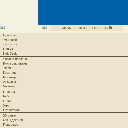
Форум
·
Паличка
·
Гоґвортс
·
Сайт
Правила
Учасники
Допомога
Пошук
HelpDesk
Чарівна паличка
Книга заклинань
Зілля
Крамниця
Інвентар
Ярмарок
Чарівники
Головна
Роботи
Очки
Учні
Статистика
Журнали
Мій Щоденник
Персонажі