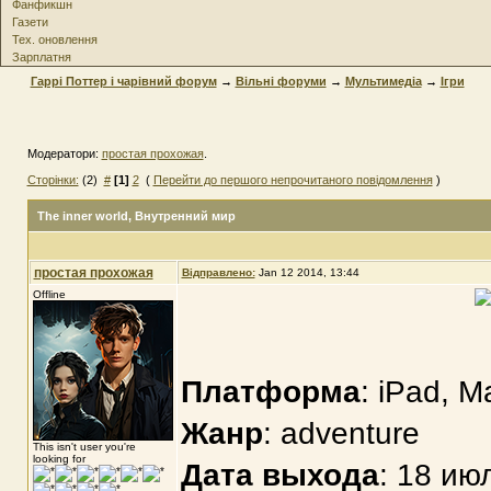
Фанфикшн
Газети
Тех. оновлення
Зарплатня
Гаррі Поттер і чарівний форум
→
Вільні форуми
→
Мультимедіа
→
Ігри
Модератори:
простая прохожая
.
Сторінки:
(2)
#
[1]
2
(
Перейти до першого непрочитаного повідомлення
)
The inner world
, Внутренний мир
простая прохожая
Відправлено:
Jan 12 2014, 13:44
Offline
Платформа
: iPad, M
Жанр
: adventure
This isn't user you're
looking for
Дата выхода
: 18 ию