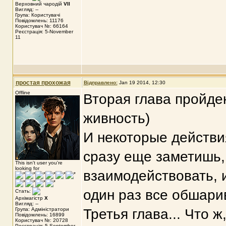
Верховний чародій
VII
Вигляд: --
Група: Користувачі
Повідомлень: 11176
Користувач №: 66164
Реєстрація: 5-November
11
простая прохожая
Відправлено:
Jan 19 2014, 12:30
Offline
Вторая глава пройде
живность)
И некоторые действия
сразу еще заметишь,
This isn't user you're
looking for
взаимодействовать, и
один раз все обшари
Стать:
Архімагістр
X
Вигляд: --
Група: Адміністратори
Третья глава... Что ж
Повідомлень: 16899
Користувач №: 20728
Реєстрація: 5-September