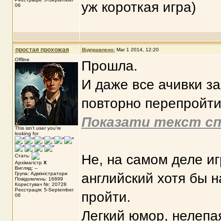
уж короткая игра)
06
простая прохожая
Відправлено:
Mar 1 2014, 12:20
Offline
Прошла.
И даже все ачивки з
повторно перепройти
Показати текст сп
This isn't user you're
looking for
Не, на самом деле иг
Стать:
Архімагістр
X
Вигляд: --
Група: Адміністратори
английский хотя бы 
Повідомлень: 16899
Користувач №: 20728
Реєстрація: 5-September
пройти.
06
Легкий юмор, нелепа