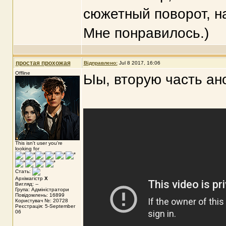
сюжетный поворот, н
Мне понравилось.)
простая прохожая
Відправлено:
Jul 8 2017, 16:06
Offline
Ыы, вторую часть ан
This isn't user you're
looking for
Стать:
Архімагістр
X
Вигляд: --
Група: Адміністратори
Повідомлень: 16899
Користувач №: 20728
Реєстрація: 5-September
06