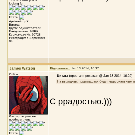
This isn't user you're
looking for
Стать:
Архімагістр
X
Вигляд: --
Група: Адміністратори
Повідомлень: 16899
Користувач №: 20728
Реєстрація: 5-September
06
James Watson
Відправлено:
Jan 13 2014, 16:37
Offline
Цитата
(простая прохожая @ Jan 13 2014, 16:29)
На выходных прриглашаю, буду перрсональным п
С ррадостью.)))
Фактор творческих
проблем: лень.
Стать: