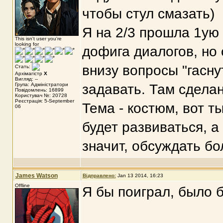
чтобы стул смазать)
Я на 2/3 прошла 1ую 
This isn't user you're
looking for
дофига диалогов, но 
внизу вопросы "гасну
Стать:
Архімагістр
X
Вигляд: --
Група: Адміністратори
задавать. Там сдела
Повідомлень: 16899
Користувач №: 20728
Реєстрація: 5-September
Тема - костюм, вот т
06
будет развиваться, а 
значит, обсуждать бо
James Watson
Відправлено:
Jan 13 2014, 16:23
Offline
Я бы поиграл, было б