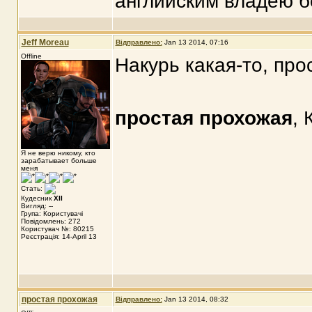
английским владею б
Jeff Moreau
Відправлено:
Jan 13 2014, 07:16
Offline
Накурь какая-то, про
простая прохожая
, 
Я не верю никому, кто
зарабатывает больше
меня
Стать:
Кудесник
XII
Вигляд: --
Група: Користувачі
Повідомлень: 272
Користувач №: 80215
Реєстрація: 14-April 13
простая прохожая
Відправлено:
Jan 13 2014, 08:32