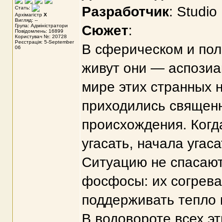
Разработчик
: Studio
Стать:
Архімагістр
X
Вигляд: --
Група: Адміністратори
Сюжет
:
Повідомлень: 16899
Користувач №: 20728
Реєстрація: 5-September
В сферическом и пол
06
живут они — аспозиа
мире этих странных 
приходились священ
происхождения. Когд
угасать, начала угас
Ситуацию не спасаю
фосфосы: их согрева
поддерживать тепло 
В водовороте всех э