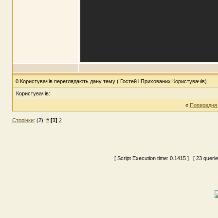
0 Користувачів переглядають дану тему ( Гостей і Прихованих Користувачів)
Користувачів:
«
Попередня
Сторінки:
(2)
#
[1]
2
[ Script Execution time:
0.1415
] [ 23 queri