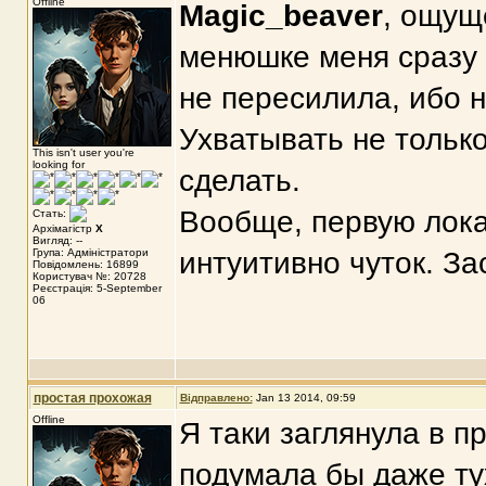
Offline
Magic_beaver
, ощущ
менюшке меня сразу 
не пересилила, ибо 
Ухватывать не только
This isn't user you're
looking for
сделать.
Вообще, первую лок
Стать:
Архімагістр
X
Вигляд: --
Група: Адміністратори
интуитивно чуток. За
Повідомлень: 16899
Користувач №: 20728
Реєстрація: 5-September
06
простая прохожая
Відправлено:
Jan 13 2014, 09:59
Offline
Я таки заглянула в п
подумала бы даже ту