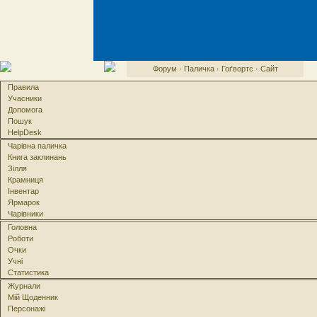
Форум
·
Паличка
·
Гоґвортс
·
Сайт
Правила
Учасники
Допомога
Пошук
HelpDesk
Чарівна паличка
Книга заклинань
Зілля
Крамниця
Інвентар
Ярмарок
Чарівники
Головна
Роботи
Очки
Учні
Статистика
Журнали
Мій Щоденник
Персонажі