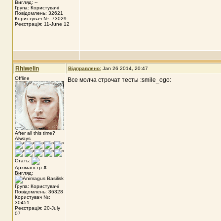
Вигляд: --
Група: Користувачі
Повідомлень: 32621
Користувач №: 73029
Реєстрація: 11-June 12
Rhiwelin
Відправлено:
Jan 26 2014, 20:47
Offline
Все молча строчат тесты :smile_ogo:
After all this time?
Always
Стать:
Архімагістр
X
Вигляд:
Група: Користувачі
Повідомлень: 36328
Користувач №:
30451
Реєстрація: 20-July
07