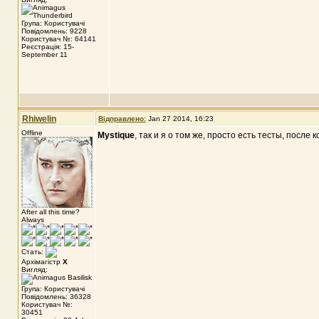
Група: Користувачі
Повідомлень: 9228
Користувач №: 64141
Реєстрація: 15-
September 11
Rhiwelin
Відправлено:
Jan 27 2014, 16:23
Offline
Mystique
, так и я о том же, просто есть тесты, посл
After all this time?
Always
Стать:
Архімагістр
X
Вигляд:
Група: Користувачі
Повідомлень: 36328
Користувач №:
30451