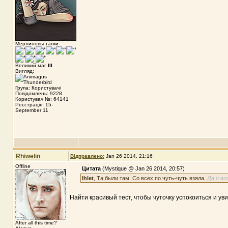
Мерлиновы тапки
Великий маг
III
Вигляд:
Група: Користувачі
Повідомлень: 9228
Користувач №: 64141
Реєстрація: 15-
September 11
Rhiwelin
Відправлено:
Jan 26 2014, 21:16
Offline
Цитата
(Mystique @ Jan 26 2014, 20:57)
Ihlet
, Та были там. Со всех по чуть-чуть взяла.
Да и во
Найти красивый тест, чтобы чуточку успокоиться и ув
After all this time?