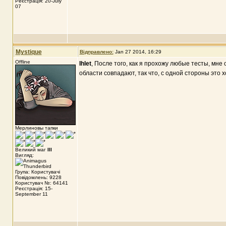
Реєстрація: 20-July
07
Mystique
Відправлено:
Jan 27 2014, 16:29
Offline
Ihlet
, После того, как я прохожу любые тесты, мн
области совпадают, так что, с одной стороны это х
Мерлиновы тапки
Великий маг
III
Вигляд:
Група: Користувачі
Повідомлень: 9228
Користувач №: 64141
Реєстрація: 15-
September 11