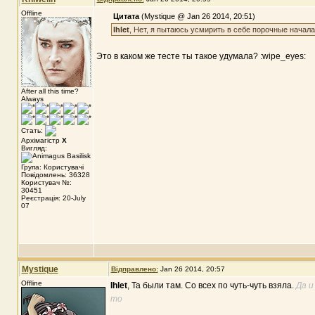
Offline
Цитата
(Mystique @ Jan 26 2014, 20:51)
Ihlet
, Нет, я пытаюсь усмирить в себе порочные начала
Это в каком же тесте ты такое удумала? :wipe_eyes:
After all this time?
Always
Стать:
Архімагістр
X
Вигляд:
Група: Користувачі
Повідомлень: 36328
Користувач №:
30451
Реєстрація: 20-July
07
Mystique
Відправлено:
Jan 26 2014, 20:57
Offline
Ihlet
, Та были там. Со всех по чуть-чуть взяла.
Да и
то