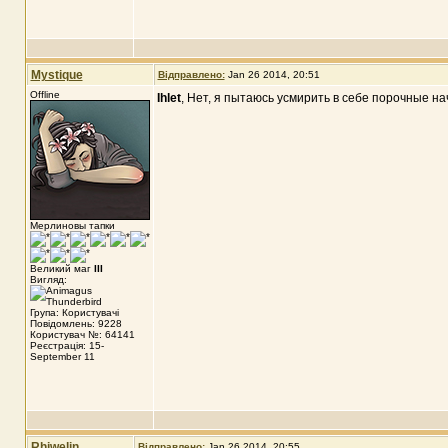
Mystique
Відправлено:
Jan 26 2014, 20:51
Offline
Ihlet
, Нет, я пытаюсь усмирить в себе порочные на
Мерлиновы тапки
Великий маг
III
Вигляд:
Група: Користувачі
Повідомлень: 9228
Користувач №: 64141
Реєстрація: 15-
September 11
Rhiwelin
Відправлено:
Jan 26 2014, 20:55