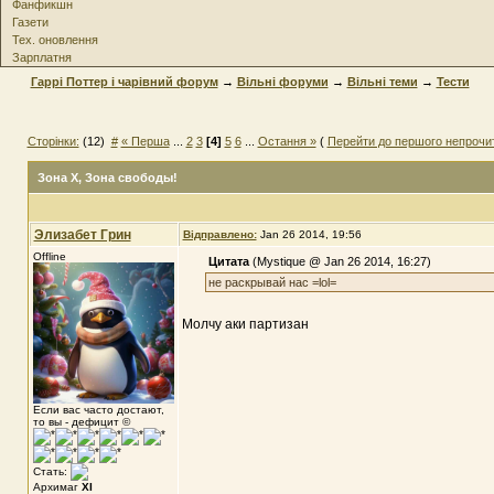
Фанфикшн
Газети
Тех. оновлення
Зарплатня
Гаррі Поттер і чарівний форум
→
Вільні форуми
→
Вільні теми
→
Тести
Сторінки:
(12)
#
« Перша
...
2
3
[4]
5
6
...
Остання »
(
Перейти до першого непрочи
Зона Х
, Зона свободы!
Элизабет Грин
Відправлено:
Jan 26 2014, 19:56
Offline
Цитата
(Mystique @ Jan 26 2014, 16:27)
не раскрывай нас =lol=
Молчу аки партизан
Если вас часто достают,
то вы - дефицит ©
Стать:
Архимаг
XI