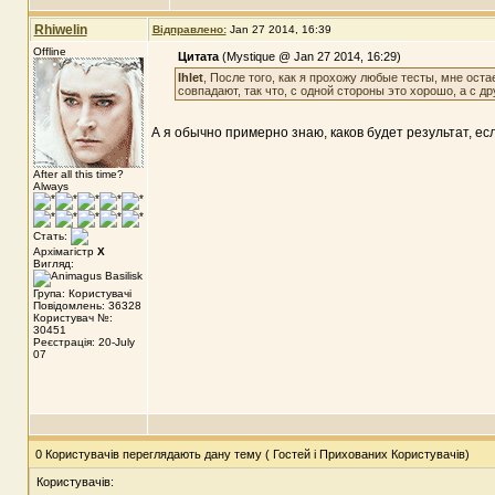
Rhiwelin
Відправлено:
Jan 27 2014, 16:39
Offline
Цитата
(Mystique @ Jan 27 2014, 16:29)
Ihlet
, После того, как я прохожу любые тесты, мне ост
совпадают, так что, с одной стороны это хорошо, а с др
А я обычно примерно знаю, каков будет результат, ес
After all this time?
Always
Стать:
Архімагістр
X
Вигляд:
Група: Користувачі
Повідомлень: 36328
Користувач №:
30451
Реєстрація: 20-July
07
0 Користувачів переглядають дану тему ( Гостей і Прихованих Користувачів)
Користувачів: