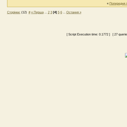
«
Попередня 
Сторінки:
(12)
#
« Перша
...
2
3
[4]
5
6
...
Остання »
[ Script Execution time:
0.1772
] [ 27 queri