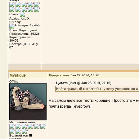
Always
Стать:
Архімагістр
X
Вигляд:
Група: Користувачі
Повідомлень: 36328
Користувач №:
30451
Реєстрація: 20-July
07
Mystique
Відправлено:
Jan 27 2014, 13:28
Offline
Цитата
(Ihlet @ Jan 26 2014, 21:16)
Найти красивый тест, чтобы чуточку успокоиться и
На самом деле все тесты хорошие. Просто это у м
почти всегда =eyebrows=
Мерлиновы тапки
Великий маг
III
Вигляд: