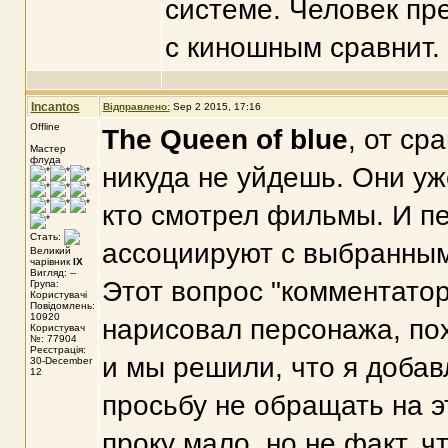
системе. Человек пр
с киношным сравнит.
Incantos
Відправлено:
Sep 2 2015, 17:16
Offline
The Queen of blue
, от ср
Мастер
флуда
никуда не уйдешь. Они уж
кто смотрел фильмы. И пе
Стать:
ассоциируют с выбранным
Великий
чарівник
IX
Вигляд: --
Этот вопрос "комментатор
Група:
Користувачі
Повідомлень:
10920
нарисовал персонажа, по
Користувач
№: 77904
Реєстрація:
и мы решили, что я добав
30-December
12
просьбу не обращать на э
проку мало, но не факт, 