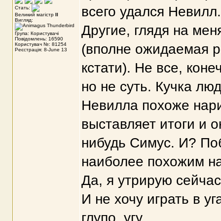
всего удался Невилл.
Стать:
Великий магістр
II
Вигляд:
Другие, глядя на мен
Група: Користувачі
Повідомлень: 16590
Користувач №: 81254
(вполне ожидаемая р
Реєстрація: 8-June 13
кстати). Не все, коне
но не суть. Кучка люд
Невилла похоже нари
выставляет итоги и о
нибудь Симус. И? По
наиболее похожим на
Да, я утрирую сейчас
И не хочу играть в уг
глупо, угу.