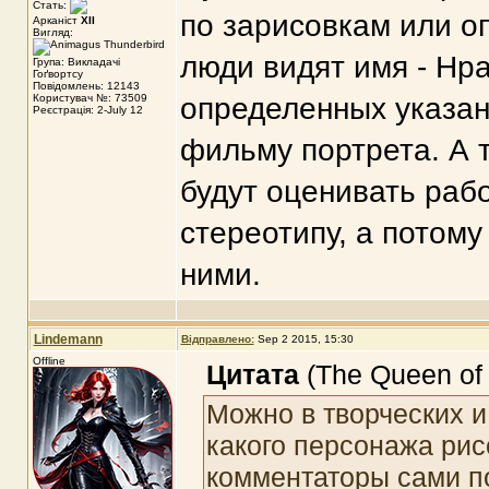
Стать:
по зарисовкам или оп
Арканіст
XII
Вигляд:
люди видят имя - Нр
Група: Викладачі
Гоґвортсу
Повідомлень: 12143
Користувач №: 73509
определенных указан
Реєстрація: 2-July 12
фильму портрета. А т
будут оценивать раб
стереотипу, а потому
ними.
Lindemann
Відправлено:
Sep 2 2015, 15:30
Offline
Цитата
(The Queen of 
Можно в творческих и
какого персонажа ри
комментаторы сами по