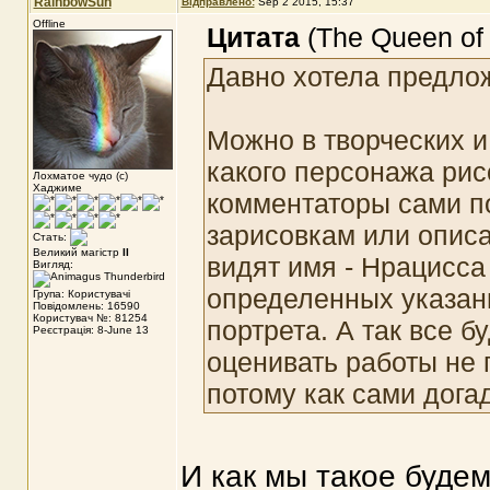
RainbowSun
Відправлено:
Sep 2 2015, 15:37
Offline
Цитата
(The Queen of 
Давно хотела предлож
Можно в творческих и
какого персонажа ри
Лохматое чудо (с)
Хаджиме
комментаторы сами по
зарисовкам или описан
Стать:
Великий магістр
II
видят имя - Нрацисс
Вигляд:
определенных указани
Група: Користувачі
Повідомлень: 16590
Користувач №: 81254
портрета. А так все б
Реєстрація: 8-June 13
оценивать работы не 
потому как сами дога
И как мы такое буде