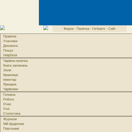
Форум
·
Паличка
·
Гоґвортс
·
Сайт
Правила
Учасники
Допомога
Пошук
HelpDesk
Чарівна паличка
Книга заклинань
Зілля
Крамниця
Інвентар
Ярмарок
Чарівники
Головна
Роботи
Очки
Учні
Статистика
Журнали
Мій Щоденник
Персонажі