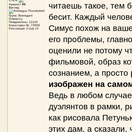
Стать:
читаешь такое, тем б
Арканіст
XII
Вигляд:
бесит. Каждый челове
Група: Викладачі
Гоґвортсу
Повідомлень: 12143
Користувач №: 73509
Симус похож на ваше
Реєстрація: 2-July 12
его проблемы, главно
оценили не потому чт
фильмовой, образ ко
сознанием, а просто
изображен на самом
Ведь в любом случае
дуэлянтов в рамки, р
как рисовала Петунь
этих дам, а сказали,