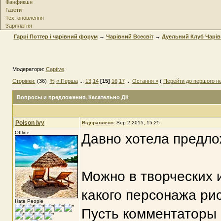
Фанфикшн
Газети
Тех. оновлення
Зарплатня
Гаррі Поттер і чарівний форум
→
Чарівний Всесвіт
→
Дуельний Клуб Чарів
Модератори:
Captive
.
Сторінки:
(36)
%
« Перша
...
13
14
[15]
16
17
...
Остання »
(
Перейти до першого н
Вопросы и предложения
, Касательно ДК
Poison Ivy
Відправлено:
Sep 2 2015, 15:25
Offline
Давно хотела предлож
Можно в творческих 
какого персонажа ри
Hate People
Пусть комментаторы 