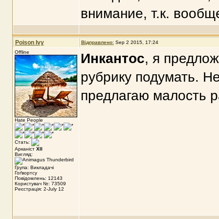
внимание, т.к. вооб
Poison Ivy
Відправлено:
Sep 2 2015, 17:24
Offline
Инкантос
, я предло
рубрику подумать. Не
предлагаю малость ра
Hate People
Стать:
Арканіст
XII
Вигляд:
Група: Викладачі
Гоґвортсу
Повідомлень: 12143
Користувач №: 73509
Реєстрація: 2-July 12