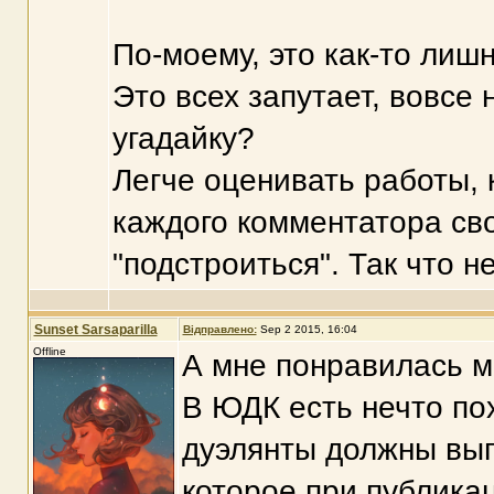
По-моему, это как-то лиш
Это всех запутает, вовсе н
угадайку?
Легче оценивать работы, к
каждого комментатора сво
"подстроиться". Так что 
Sunset Sarsaparilla
Відправлено:
Sep 2 2015, 16:04
Offline
А мне понравилась м
В ЮДК есть нечто пох
дуэлянты должны вып
которое при публика