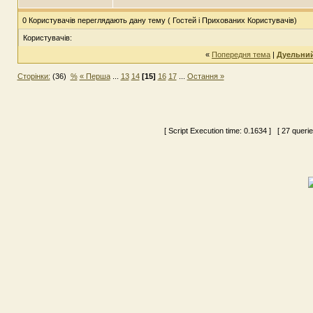
0 Користувачів переглядають дану тему ( Гостей і Прихованих Користувачів)
Користувачів:
«
Попередня тема
|
Дуельний
Сторінки:
(36)
%
« Перша
...
13
14
[15]
16
17
...
Остання »
[ Script Execution time:
0.1634
] [ 27 queri