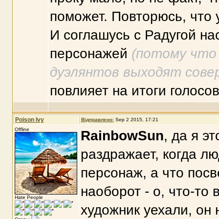
поможет. Повторюсь, что 
И соглашусь с Радугой на
персонажей
(потому что
дуэлянтов выходят совер
повлияет на итоги голосов
Poison Ivy
Відправлено:
Sep 2 2015, 17:21
Offline
RainbowSun
, да я э
раздражает, когда лю
персонаж, а что пос
наоборот - о, что-то 
Hate People
художник уехали, он 