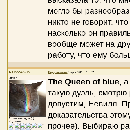
могло бы разнообраз
никто не говорит, чт
насколько он правил
вообще может на друг
работу, что ему бол
RainbowSun
Відправлено:
Sep 2 2015, 17:02
Offline
The Queen of blue
, 
такую дуэль, смотрю 
допустим, Невилл. П
доказательства этому
Лохматое чудо (с)
Хаджиме
прочее). Выбираю раб