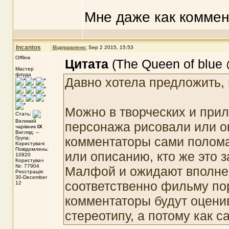
Мне даже как коммен
Incantos
Відправлено:
Sep 2 2015, 15:53
Offline
Цитата
(The Queen of blue 
Мастер
флуда
Давно хотела предложить, 
Можно в творческих и прил
Стать:
Великий
персонажа рисовали или о
чарівник
IX
Вигляд: --
комментаторы сами полома
Група:
Користувачі
Повідомлень:
или описанию, кто же это з
10920
Користувач
№: 77904
Малфой и ожидают вполне 
Реєстрація:
30-December
соответственно фильму порт
12
комментаторы будут оцени
стереотипу, а потому как с