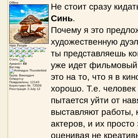
Offline
Не стоит сразу кидат
Синь
.
Почему я это предло
художественную дуэль
Hate People
ты представляешь кон
Стать:
уже идет фильмовый.
Арканіст
XII
Вигляд:
это на то, что я в ки
Група: Викладачі
Гоґвортсу
Повідомлень: 12143
Користувач №: 73509
хорошо. Т.е. человек
Реєстрація: 2-July 12
пытается уйти от нав
выставляют работы, 
актеров, и их прост
оценивая не креативн