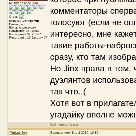
Ne timeas obscurum
комментаторы сперва
Стать:
голосуют (если не ош
Великий магістр
VIII
Вигляд: --
Група: Користувачі
Повідомлень: 21864
интересно, мне каже
Користувач №: 25367
Реєстрація: 19-January 07
такие работы-наброс
сразу, кто там изобр
Но Jinx права в том,
дуэлянтов использов
так что..(
Хотя вот в прилагате
угадайку вполне мож
Сайт користувача
Poison Ivy
Відправлено:
Sep 2 2015, 16:39