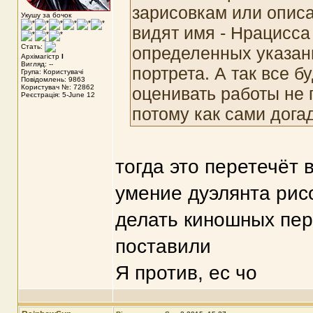
зарисовкам или описан
Укушу за бочок
видят имя - Нрацисс
Стать:
определенных указани
Архімагістр
I
Вигляд: --
портрета. А так все б
Група: Користувачі
Повідомлень: 9863
Користувач №: 72862
оценивать работы не 
Реєстрація: 5-June 12
потому как сами дога
тогда это перетечёт 
умение дуэлянта рисо
делать киношных перс
поставили
Я против, ес чо