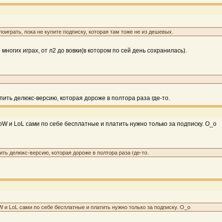
 поиграть, пока не купите подписку, которая там тоже не из дешевых.
огих играх, от л2 до вовки(в котором по сей день сохранилась).
пить делюкс-версию, которая дороже в полтора раза где-то.
WoW и LoL сами по себе бесплатные и платить нужно только за подписку. О_о
ить делюкс-версию, которая дороже в полтора раза где-то.
oW и LoL сами по себе бесплатные и платить нужно только за подписку. О_о