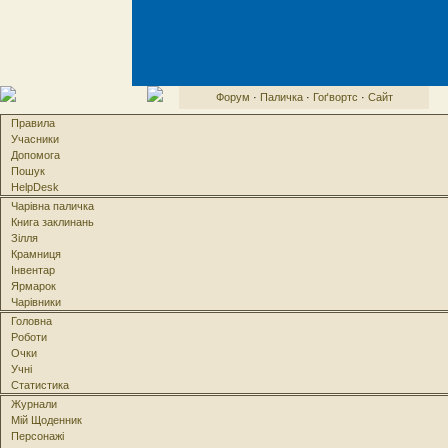
Форум
·
Паличка
·
Гоґвортс
·
Сайт
Правила
Учасники
Допомога
Пошук
HelpDesk
Чарівна паличка
Книга заклинань
Зілля
Крамниця
Інвентар
Ярмарок
Чарівники
Головна
Роботи
Очки
Учні
Статистика
Журнали
Мій Щоденник
Персонажі