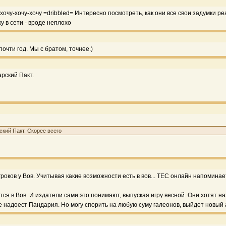
чу-хочу-хочу =dribbled= Интересно посмотреть, как они все свои задумки ре
у в сети - вроде неплохо
почти год. Мы с братом, точнее.)
арский Пакт.
ский Пакт. Скорее всего
гроков у Вов. Учитывая какие возможности есть в вов... ТЕС онлайн напоминае
тся в Вов. И издатели сами это понимают, выпуская игру весной. Они хотят н
же надоест Пандария. Но могу спорить на любую суму галеонов, выйдет новый