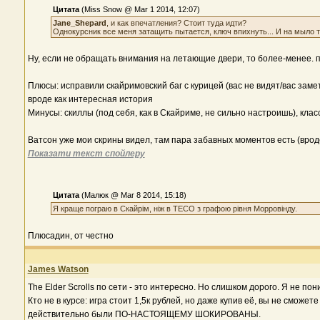
Цитата
(Miss Snow @ Mar 1 2014, 12:07)
Jane_Shepard
, и как впечатления? Стоит туда идти?
Однокурсник все меня затащить пытается, ключ впихнуть... И на мыло т
Ну, если не обращать внимания на летающие двери, то более-менее. пв
Плюсы: исправили скайримовский баг с курицей (вас не видят/вас заме
вроде как интересная история
Минусы: скиллы (под себя, как в Скайриме, не сильно настроишь), кла
Ватсон уже мои скрины видел, там пара забавных моментов есть (врод
Показати текст спойлеру
Цитата
(Малюк @ Mar 8 2014, 15:18)
Я краще пограю в Скайрім, ніж в ТЕСО з графою рівня Морровінду.
Плюсадин, от честно
James Watson
The Elder Scrolls по сети - это интересно. Но слишком дорого. Я не по
Кто не в курсе: игра стоит 1,5к рублей, но даже купив её, вы не сможе
действительно были ПО-НАСТОЯЩЕМУ ШОКИРОВАНЫ.