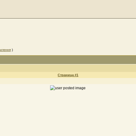
омлення
)
Страница #1