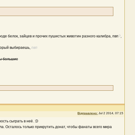
вроде белок, зайцев и прочих пушистых животин разного калибра, пвп
?
,
который выбираешь,
пвп
ы большие
Відправлено:
Jul 2 2014, 07:15
ость сыграть в неё. :D
дела. Осталось только прикрутить донат, чтобы фанаты всего мира