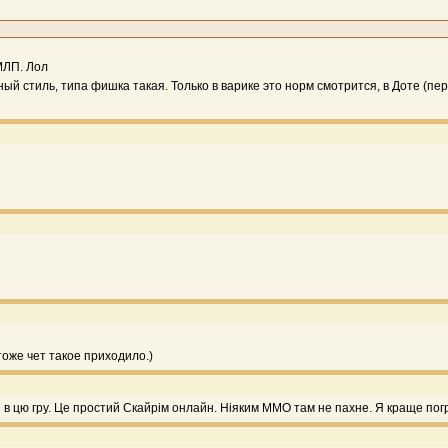
МЛП. Лол
й стиль, типа фишка такая. Только в варике это норм смотрится, в Доте (пер
тоже чет такое приходило.)
ти в цю гру. Це простий Скайрім онлайн. Ніяким ММО там не пахне. Я краще пог