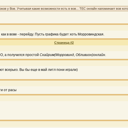
роков у Вов. Учитывая какие возможности есть в вов... ТЕС онлайн напоминает вов кото
 как в вове - перейду. Пусть графика будет хоть Морровиндская.
Страница #2
МО, а получился простой
Скайрим(Морровинд, Обливион)онлайн
.
ют всерьез. Вы бы еще в май литл пони играли)
ти от расы