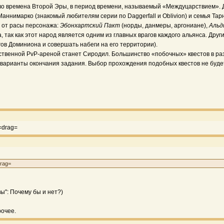
во времена Второй Эры, в период времени, называемый «Междуцарствием». Д
аннимарко (знакомый любителям серии по Daggerfall и Oblivion) и семья Тарн,
и от расы персонажа:
Эбонхартский Пакт
(норды, данмеры, аргониане),
Альд
, так как этот народ является одним из главных врагов каждого альянса. Други
гов Доминиона и совершать набеги на его территории).
инственной PvP-ареной станет Сиродил. Большинство «побочных» квестов в р
варианты окончания задания. Выбор прохождения подобных квестов не будет 
=drag=
drag=
ы": Почему бы и нет?)
рочее.