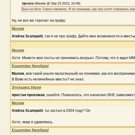
Цитата
(Малюк @ Sep 23 2013, 10:49)
Был на бете. Говно-говняное. Я не понимаю, как они хотят отвоевать иг
Ну, не все же торочат на графу.
Малюк
Andrea Scampatti
, так я не про графу. Дайте мне возможности и квесты
Малюк
Хотя. Можете мои посты не принимать всерьез. Потому, что я ждал М
Ezazember Nemfiatal
Малюк
, вов такой уныло-мультяшный) не понимаю, как его воспринима
В Вове есть нелинейные квесты? не знал.
Этельред Уизли
простая прохожая
, ошибся. Показалось, что написано ВНЕ зависимос
Малюк
Andrea Scampatti
, ты застыл в 2004 году? Оо
Хотя, чему я удивляюсь.
Ezazember Nemfiatal