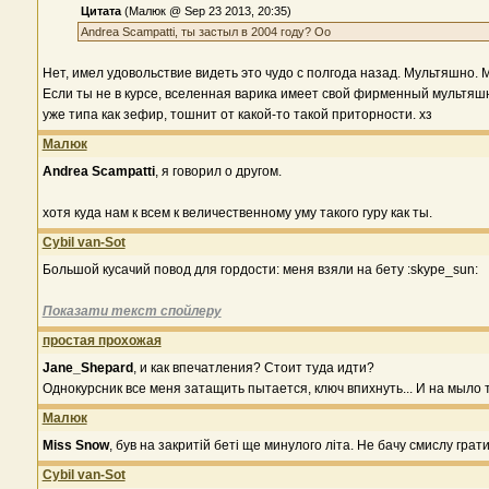
Цитата
(Малюк @ Sep 23 2013, 20:35)
Andrea Scampatti, ты застыл в 2004 году? Оо
Нет, имел удовольствие видеть это чудо с полгода назад. Мультяшно. 
Если ты не в курсе, вселенная варика имеет свой фирменный мультяшны
уже типа как зефир, тошнит от какой-то такой приторности. хз
Малюк
Andrea Scampatti
, я говорил о другом.
хотя куда нам к всем к величественному уму такого гуру как ты.
Cybil van-Sot
Большой кусачий повод для гордости: меня взяли на бету :skype_sun:
Показати текст спойлеру
простая прохожая
Jane_Shepard
, и как впечатления? Стоит туда идти?
Однокурсник все меня затащить пытается, ключ впихнуть... И на мыло 
Малюк
Miss Snow
, був на закритій беті ще минулого літа. Не бачу смислу гра
Cybil van-Sot