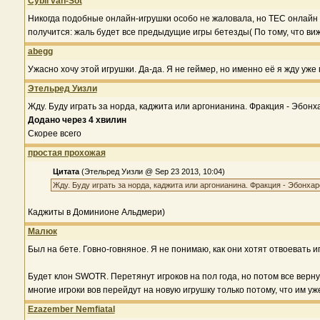
Cybil van-Sot
Никогда подобные онлайн-игрушки особо не жаловала, но ТЕС онлайн хо
получится: жаль будет все предыдущие игры бетезды( По тому, что виж
abegg
Ужасно хочу этой игрушки. Да-да. Я не геймер, но именно её я жду уже 
Этельред Уизли
Жду. Буду играть за норда, каджита или аргонианина. Фракция - Эбонх
Додано через 4 хвилин
Скорее всего
простая прохожая
Цитата
(Этельред Уизли @ Sep 23 2013, 10:04)
Жду. Буду играть за норда, каджита или аргонианина. Фракция - Эбонхар
Каджиты в Доминионе Альдмери)
Малюк
Был на бете. Говно-говняное. Я не понимаю, как они хотят отвоевать и
Будет клон SWOTR. Перетянут игроков на пол года, но потом все верну
многие игроки вов перейдут на новую игрушку только потому, что им у
Ezazember Nemfiatal