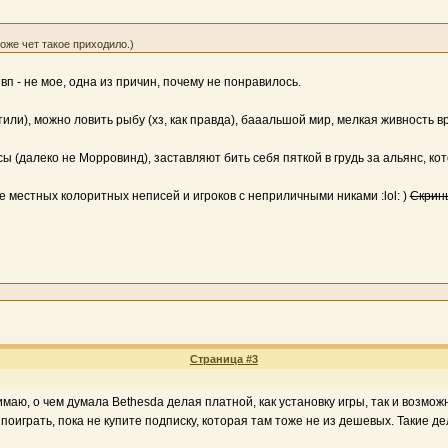
оже чет такое приходило.)
п - не мое, одна из причин, почему не понравилось.
тили), можно ловить рыбу (хз, как правда), бааальшой мир, мелкая живность 
ссы (далеко не Морровинд), заставляют бить себя пяткой в грудь за альянс, 
е местных колоритных неписей и игроков с неприличными никами :lol: )
Скрин
Страница #3
нимаю, о чем думала Bethesda делая платной, как установку игры, так и возможн
те поиграть, пока не купите подписку, которая там тоже не из дешевых. Такие 