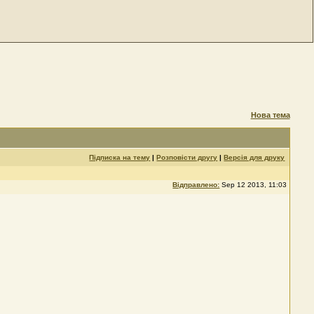
Нова тема
Підписка на тему
|
Розповісти другу
|
Версія для друку
Відправлено:
Sep 12 2013, 11:03