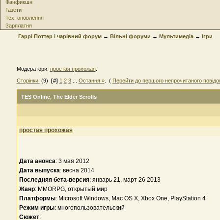
Фанфикшн
Газети
Тех. оновлення
Зарплатня
Гаррі Поттер і чарівний форум
→
Вільні форуми
→
Мультимедіа
→
Ігри
Модератори:
простая прохожая
.
Сторінки:
(9)
[#]
1
2
3
...
Остання »
. (
Перейти до першого непрочитаного повід
TES Online
, The Elder Scrolls
простая прохожая
Дата анонса
: 3 мая 2012
Дата выпуска
: весна 2014
Последняя бета-версия
: январь 21, март 26 2013
Жанр
: MMORPG, открытый мир
Платформы
: Microsoft Windows, Mac OS X, Xbox One, PlayStation 4
Режим игры
: многопользовательский
Сюжет
: