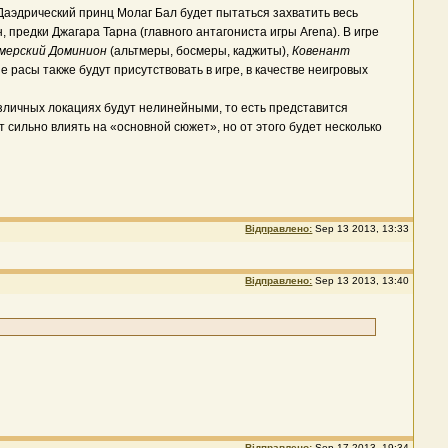
аэдрический принц Молаг Бал будет пытаться захватить весь
 предки Джагара Тарна (главного антагониста игры Arena). В игре
мерский Доминион
(альтмеры, босмеры, каджиты),
Ковенант
е расы также будут присутствовать в игре, в качестве неигровых
азличных локациях будут нелинейными, то есть представится
сильно влиять на «основной сюжет», но от этого будет несколько
Відправлено:
Sep 13 2013, 13:33
Відправлено:
Sep 13 2013, 13:40
Відправлено:
Sep 17 2013, 19:34