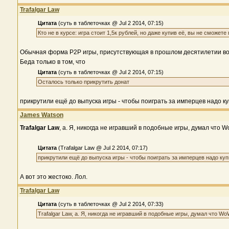
Trafalgar Law
Цитата
(суть в таблеточках @ Jul 2 2014, 07:15)
Кто не в курсе: игра стоит 1,5к рублей, но даже купив её, вы не сможете
Обычная форма P2P игры, присутствующая в прошлом десятилетии во мн
Беда только в том, что
Цитата
(суть в таблеточках @ Jul 2 2014, 07:15)
Осталось только прикрутить донат
прикрутили ещё до выпуска игры - чтобы поиграть за имперцев надо ку
James Watson
Trafalgar Law
, а. Я, никогда не игравший в подобные игры, думал что 
Цитата
(Trafalgar Law @ Jul 2 2014, 07:17)
прикрутили ещё до выпуска игры - чтобы поиграть за имперцев надо куп
А вот это жестоко. Лол.
Trafalgar Law
Цитата
(суть в таблеточках @ Jul 2 2014, 07:33)
Trafalgar Law, а. Я, никогда не игравший в подобные игры, думал что W