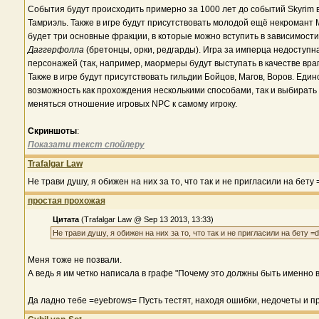
События будут происходить примерно за 1000 лет до событий Skyrim 
Тамриэль. Также в игре будут присутствовать молодой ещё некромант М
будет три основные фракции, в которые можно вступить в зависимост
Даггерфолла
(бретонцы, орки, редгарды). Игра за имперца недоступна
персонажей (так, например, маормеры будут выступать в качестве вра
Также в игре будут присутствовать гильдии Бойцов, Магов, Воров. Ед
возможность как прохождения несколькими способами, так и выбирать 
меняться отношение игровых NPC к самому игроку.
Скриншоты
:
Показати текст спойлеру
Trafalgar Law
Не трави душу, я обижен на них за то, что так и не пригласили на бету 
простая прохожая
Цитата
(Trafalgar Law @ Sep 13 2013, 13:33)
Не трави душу, я обижен на них за то, что так и не пригласили на бету =
Меня тоже не позвали.
А ведь я им четко написала в графе "Почему это должны быть именно в
Да ладно тебе =eyebrows= Пусть тестят, находя ошибки, недочеты и п