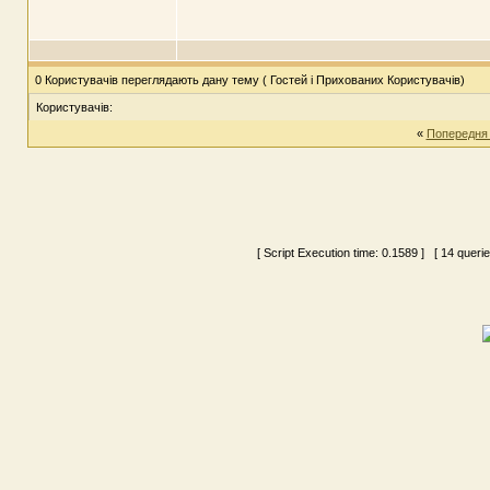
0 Користувачів переглядають дану тему ( Гостей і Прихованих Користувачів)
Користувачів:
«
Попередня
[ Script Execution time:
0.1589
] [ 14 queri