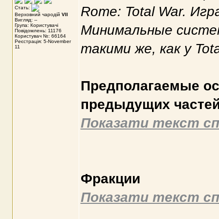
Rome: Total War. Иг
Стать:
Верховний чародій
VII
Вигляд: --
Група: Користувачі
Минимальные систе
Повідомлень: 11176
Користувач №: 66164
Реєстрація: 5-November
такими же, как у Tota
11
Предполагаемые ос
предыдущих часте
Показати текст сп
Фракции
Показати текст сп