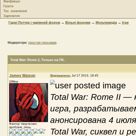
Фанфикшн
Газети
Тех. оновлення
Зарплатня
Гаррі Поттер і чарівний форум
→
Вільні форуми
→
Мультимедіа
→
Ігри
Модератори:
простая прохожая
.
Total War: Rome 2
, Только на ПК.
James Watson
Відправлено:
Jul 17 2013, 18:45
Offline
Total War: Rome II 
игра, разрабатываем
анонсирована 4 июля
Фактор творческих
проблем: лень.
Total War, сиквел и