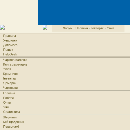
Форум
·
Паличка
·
Гоґвортс
·
Сайт
Правила
Учасники
Допомога
Пошук
HelpDesk
Чарівна паличка
Книга заклинань
Зілля
Крамниця
Інвентар
Ярмарок
Чарівники
Головна
Роботи
Очки
Учні
Статистика
Журнали
Мій Щоденник
Персонажі