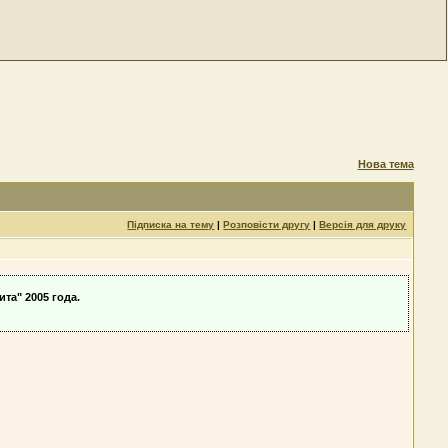
Нова тема
Підписка на тему
|
Розповісти другу
|
Версія для друку
та" 2005 года.