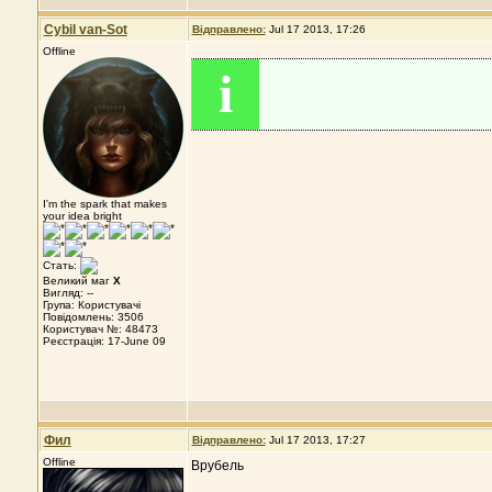
Cybil van-Sot
Відправлено:
Jul 17 2013, 17:26
Offline
i
I'm the spark that makes
your idea bright
Стать:
Великий маг
X
Вигляд: --
Група: Користувачі
Повідомлень: 3506
Користувач №: 48473
Реєстрація: 17-June 09
Фил
Відправлено:
Jul 17 2013, 17:27
Offline
Врубель