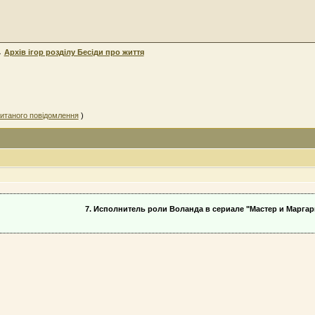
→
Архів ігор розділу Бесіди про життя
итаного повідомлення
)
7. Исполнитель роли Воланда в сериале "Мастер и Маргари