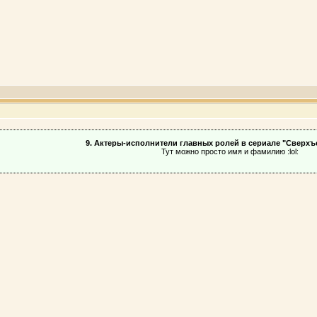
9. Актеры-исполнители главных ролей в сериале "Сверхъ
Тут можно просто имя и фамилию :lol: