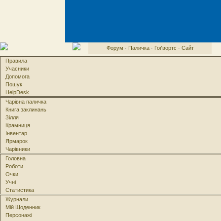
Форум
·
Паличка
·
Гоґвортс
·
Сайт
Правила
Учасники
Допомога
Пошук
HelpDesk
Чарівна паличка
Книга заклинань
Зілля
Крамниця
Інвентар
Ярмарок
Чарівники
Головна
Роботи
Очки
Учні
Статистика
Журнали
Мій Щоденник
Персонажі