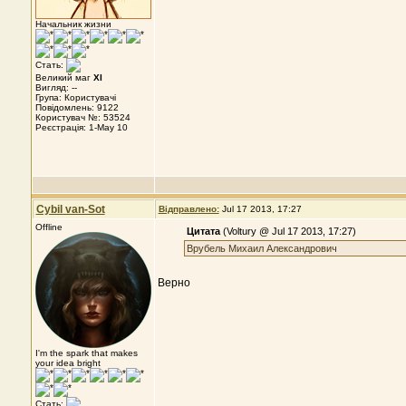
Начальник жизни
Стать:
Великий маг
XI
Вигляд: --
Група: Користувачі
Повідомлень: 9122
Користувач №: 53524
Реєстрація: 1-May 10
Cybil van-Sot
Відправлено:
Jul 17 2013, 17:27
Offline
Цитата
(Voltury @ Jul 17 2013, 17:27)
Врубель Михаил Александрович
Верно
I'm the spark that makes
your idea bright
Стать: