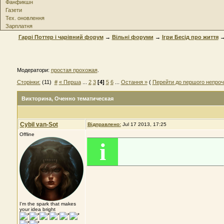
Фанфикшн
Газети
Тех. оновлення
Зарплатня
Гаррі Поттер і чарівний форум
→
Вільні форуми
→
Ігри Бесід про життя
Модератори:
простая прохожая
.
Сторінки:
(11)
#
« Перша
...
2
3
[4]
5
6
...
Остання »
(
Перейти до першого непроч
Викторина
, Оченно тематическая
Cybil van-Sot
Відправлено:
Jul 17 2013, 17:25
Offline
i
I'm the spark that makes
your idea bright