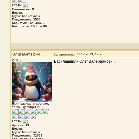
Стать:
Великий маг
X
Вигляд: --
Група: Користувачі
Повідомлень: 3506
Користувач №: 48473
Реєстрація: 17-June 09
Элизабет Грин
Відправлено:
Jul 17 2013, 17:26
Offline
Басилашвили Олег Валерианович
Если вас часто достают,
то вы - дефицит ©
Стать:
Архимаг
XI
Вигляд: --
Група: Користувачі
Повідомлень: 32621
Користувач №: 73029