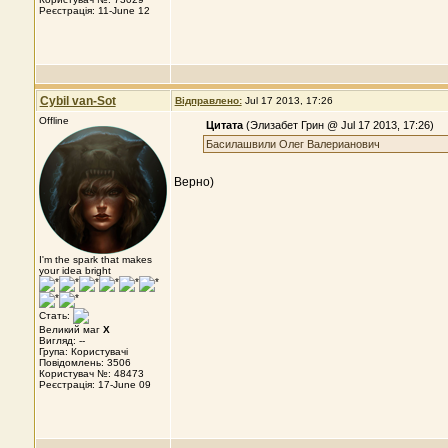
Реєстрація: 11-June 12
Cybil van-Sot
Відправлено:
Jul 17 2013, 17:26
Offline
Цитата
(Элизабет Грин @ Jul 17 2013, 17:26)
Басилашвили Олег Валерианович
Верно)
I'm the spark that makes
your idea bright
Стать:
Великий маг
X
Вигляд: --
Група: Користувачі
Повідомлень: 3506
Користувач №: 48473
Реєстрація: 17-June 09