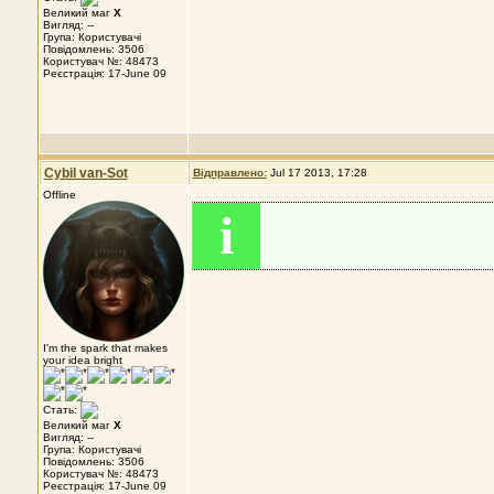
Великий маг
X
Вигляд: --
Група: Користувачі
Повідомлень: 3506
Користувач №: 48473
Реєстрація: 17-June 09
Cybil van-Sot
Відправлено:
Jul 17 2013, 17:28
Offline
i
I'm the spark that makes
your idea bright
Стать:
Великий маг
X
Вигляд: --
Група: Користувачі
Повідомлень: 3506
Користувач №: 48473
Реєстрація: 17-June 09