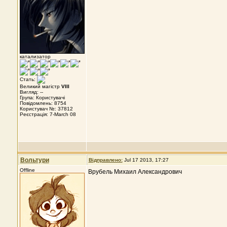
катализатор
Стать:
Великий магістр
VIII
Вигляд: --
Група: Користувачі
Повідомлень: 8754
Користувач №: 37812
Реєстрація: 7-March 08
Вольтури
Відправлено:
Jul 17 2013, 17:27
Offline
Врубель Михаил Александрович